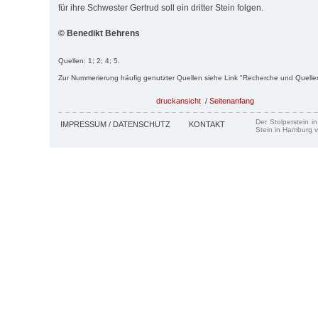
für ihre Schwester Gertrud soll ein dritter Stein folgen.
© Benedikt Behrens
Quellen: 1; 2; 4; 5.
Zur Nummerierung häufig genutzter Quellen siehe Link "Recherche und Quelle
druckansicht
/
Seitenanfang
Der Stolperstein i
IMPRESSUM / DATENSCHUTZ
KONTAKT
Stein in Hamburg v