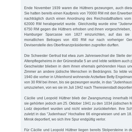
Ende November 1939 waren die Hüttners gezwungen, auch diese
Sie hatten bereits einen Kaufpreis von 70000 RM mit den Erwerbe
nachträglich durch einen Anordnung des Reichsstatthalters vom
62000 RM herabgesetzt wurde. Gleichzeitig wurde eine "Juden
6750 RM gegen die Hüttners erhoben und ihnen vorgeschrieben, 
Hamburger Sparcasse von 1827 einzurichten, auf das sie
monatlichen Betrages von 400 RM nur nach vorheriger Ge
Devisenstelle des Oberfinanzpräsidenten zugreifen durften.
Die Schwester Gertrud trat etwa zum Jahreswechsel die Stelle der
Altenpflegeheims in der Grünestraße 5 an und lebte seitdem auch p
Geschwister blieben in dem ihnen ehemals gehörenden Haus und
Zimmer an andere jüdische Menschen in Bedrängnis. So lebte v
1940 die vorher in Uhlenhorst wohnende Arztwitwe Betty Engelman
von 30 RM bei ihnen, bis sie gezwungen wurde, in das "Judenhaus"
umzuziehen, von wo sie im Juli 1942 nach Theresienstadt deportier
Cäcilie und Leopold Hüttner blieb der Zwangsumzug innerhalb H
sie gehörten jedoch am 25. Oktober 1941 zu den 1034 jüdischen M
Lodz deportiert wurden und nicht wieder zurückkehrten. Ihre S
zuletzt in das "Judenhaus" Hochallee 66 eingewiesen und am 1
Minsk deportiert, wo sich ihre Spur endgültig verlor.
Für Cäcilie und Leopold Hüttner liegen bereits Stolpersteine in d