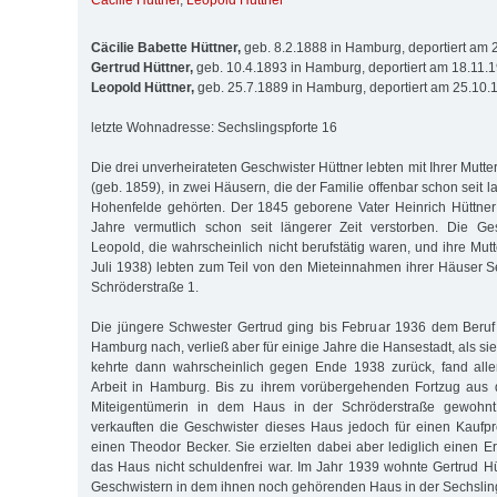
Cäcilie Hüttner
,
Leopold Hüttner
Cäcilie Babette Hüttner,
geb. 8.2.1888 in Hamburg, deportiert am
Gertrud Hüttner,
geb. 10.4.1893 in Hamburg, deportiert am 18.11.
Leopold Hüttner,
geb. 25.7.1889 in Hamburg, deportiert am 25.10
letzte Wohnadresse: Sechslingspforte 16
Die drei unverheirateten Geschwister Hüttner lebten mit Ihrer Mutte
(geb. 1859), in zwei Häusern, die der Familie offenbar schon seit 
Hohenfelde gehörten. Der 1845 geborene Vater Heinrich Hüttne
Jahre vermutlich schon seit längerer Zeit verstorben. Die Ge
Leopold, die wahr­scheinlich nicht berufstätig waren, und ihre Mu
Juli 1938) lebten zum Teil von den Mieteinnahmen ihrer Häuser S
Schröderstraße 1.
Die jüngere Schwester Gertrud ging bis Februar 1936 dem Beruf 
Hamburg nach, verließ aber für einige Jahre die Hansestadt, als si
kehrte dann wahrscheinlich gegen Ende 1938 zurück, fand alle
Arbeit in Hamburg. Bis zu ihrem vorübergehenden Fortzug aus d
Miteigentümerin in dem Haus in der Schröderstraße gewohn
verkauften die Geschwister dieses Haus jedoch für einen Kauf
einen Theodor Becker. Sie erzielten dabei aber lediglich einen 
das Haus nicht schuldenfrei war. Im Jahr 1939 wohnte Gertrud Hü
Geschwistern in dem ihnen noch gehörenden Haus in der Sechsling