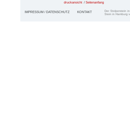
druckansicht
/
Seitenanfang
Der Stolperstein i
IMPRESSUM / DATENSCHUTZ
KONTAKT
Stein in Hamburg v