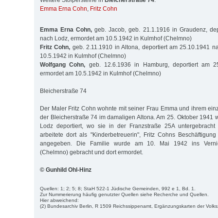
Weitere Stolpersteine in
Bleicherstraße 74
:
Emma Erna Cohn
,
Fritz Cohn
Emma Erna Cohn,
geb. Jacob, geb. 21.1.1916 in Graudenz, dep
nach Lodz, ermordet am 10.5.1942 in Kulmhof (Chelmno)
Fritz Cohn,
geb. 2.11.1910 in Altona, deportiert am 25.10.1941 
10.5.1942 in Kulmhof (Chelmno)
Wolfgang Cohn,
geb. 12.6.1936 in Hamburg, deportiert am 2
ermordet am 10.5.1942 in Kulmhof (Chelmno)
Bleicherstraße 74
Der Maler Fritz Cohn wohnte mit seiner Frau Emma und ihrem ein
der Bleicherstraße 74 im damaligen Altona. Am 25. Oktober 1941 w
Lodz deportiert, wo sie in der Franzstraße 25A untergebrac
arbeitete dort als "Kinderbetreuerin", Fritz Cohns Beschäftigung
angegeben. Die Familie wurde am 10. Mai 1942 ins Vernic
(Chelmno) gebracht und dort ermordet.
© Gunhild Ohl-Hinz
Quellen: 1; 2; 5; 8; StaH 522-1 Jüdische Gemeinden, 992 e 1, Bd. 1.
Zur Nummerierung häufig genutzter Quellen siehe Recherche und Quellen.
Hier abweichend:
(2) Bundesarchiv Berlin, R 1509 Reichssippenamt, Ergänzungskarten der Volk