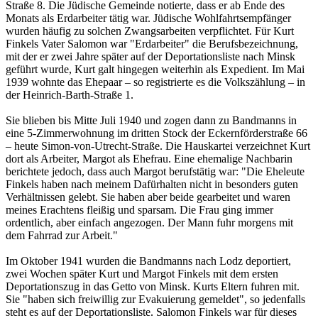
Straße 8. Die Jüdische Gemeinde notierte, dass er ab Ende des
Monats als Erdarbeiter tätig war. Jüdische Wohlfahrtsempfänger
wurden häufig zu solchen Zwangsarbeiten verpflichtet. Für Kurt
Finkels Vater Salomon war "Erdarbeiter" die Berufsbezeichnung,
mit der er zwei Jahre später auf der Deportationsliste nach Minsk
geführt wurde, Kurt galt hingegen weiterhin als Expedient. Im Mai
1939 wohnte das Ehepaar – so registrierte es die Volkszählung – in
der Heinrich-Barth-Straße 1.
Sie blieben bis Mitte Juli 1940 und zogen dann zu Bandmanns in
eine 5-Zimmerwohnung im dritten Stock der Eckernförderstraße 66
– heute Simon-von-Utrecht-Straße. Die Hauskartei verzeichnet Kurt
dort als Arbeiter, Margot als Ehefrau. Eine ehemalige Nachbarin
berichtete jedoch, dass auch Margot berufstätig war: "Die Eheleute
Finkels haben nach meinem Dafürhalten nicht in besonders guten
Verhältnissen gelebt. Sie haben aber beide gearbeitet und waren
meines Erachtens fleißig und sparsam. Die Frau ging immer
ordentlich, aber einfach angezogen. Der Mann fuhr morgens mit
dem Fahrrad zur Arbeit."
Im Oktober 1941 wurden die Bandmanns nach Lodz deportiert,
zwei Wochen später Kurt und Margot Finkels mit dem ersten
Deportationszug in das Getto von Minsk. Kurts Eltern fuhren mit.
Sie "haben sich freiwillig zur Evakuierung gemeldet", so jedenfalls
steht es auf der Deportationsliste. Salomon Finkels war für dieses