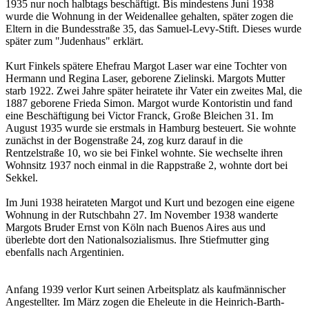
1935 nur noch halbtags beschäftigt. Bis mindestens Juni 1938
wurde die Wohnung in der Weidenallee gehalten, später zogen die
Eltern in die Bundesstraße 35, das Samuel-Levy-Stift. Dieses wurde
später zum "Judenhaus" erklärt.
Kurt Finkels spätere Ehefrau Margot Laser war eine Tochter von
Hermann und Regina Laser, geborene Zielinski. Margots Mutter
starb 1922. Zwei Jahre später heiratete ihr Vater ein zweites Mal, die
1887 geborene Frieda Simon. Margot wurde Kontoristin und fand
eine Beschäftigung bei Victor Franck, Große Bleichen 31. Im
August 1935 wurde sie erstmals in Hamburg besteuert. Sie wohnte
zunächst in der Bogenstraße 24, zog kurz darauf in die
Rentzelstraße 10, wo sie bei Finkel wohnte. Sie wechselte ihren
Wohnsitz 1937 noch einmal in die Rappstraße 2, wohnte dort bei
Sekkel.
Im Juni 1938 heirateten Margot und Kurt und bezogen eine eigene
Wohnung in der Rutschbahn 27. Im November 1938 wanderte
Margots Bruder Ernst von Köln nach Buenos Aires aus und
überlebte dort den Nationalsozialismus. Ihre Stiefmutter ging
ebenfalls nach Argentinien.
Anfang 1939 verlor Kurt seinen Arbeitsplatz als kaufmännischer
Angestellter. Im März zogen die Eheleute in die Heinrich-Barth-