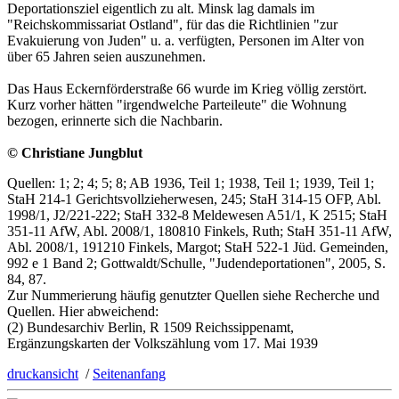
Deportationsziel eigentlich zu alt. Minsk lag damals im
"Reichskommissariat Ostland", für das die Richtlinien "zur
Evakuierung von Juden" u. a. verfügten, Personen im Alter von
über 65 Jahren seien auszunehmen.
Das Haus Eckernförderstraße 66 wurde im Krieg völlig zerstört.
Kurz vorher hätten "irgendwelche Parteileute" die Wohnung
bezogen, erinnerte sich die Nachbarin.
© Christiane Jungblut
Quellen: 1; 2; 4; 5; 8; AB 1936, Teil 1; 1938, Teil 1; 1939, Teil 1;
StaH 214-1 Gerichtsvollzieherwesen, 245; StaH 314-15 OFP, Abl.
1998/1, J2/221-222; StaH 332-8 Meldewesen A51/1, K 2515; StaH
351-11 AfW, Abl. 2008/1, 180810 Finkels, Ruth; StaH 351-11 AfW,
Abl. 2008/1, 191210 Finkels, Margot; StaH 522-1 Jüd. Gemeinden,
992 e 1 Band 2; Gottwaldt/Schulle, "Judendeportationen", 2005, S.
84, 87.
Zur Nummerierung häufig genutzter Quellen siehe Recherche und
Quellen. Hier abweichend:
(2) Bundesarchiv Berlin, R 1509 Reichssippenamt,
Ergänzungskarten der Volkszählung vom 17. Mai 1939
druckansicht
/
Seitenanfang