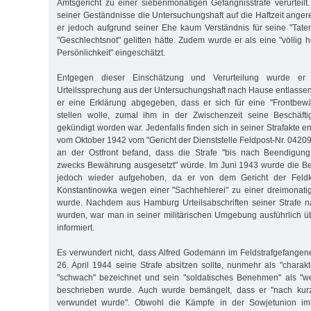
Amtsgericht zu einer siebenmonatigen Gefängnisstrafe verurteil
seiner Geständnisse die Untersuchungshaft auf die Haftzeit anger
er jedoch aufgrund seiner Ehe kaum Verständnis für seine "Taten"
"Geschlechtsnot" gelitten hätte. Zudem wurde er als eine "völlig
Persönlichkeit" eingeschätzt.
Entgegen dieser Einschätzung und Verurteilung wurde e
Urteilssprechung aus der Untersuchungshaft nach Hause entlassen
er eine Erklärung abgegeben, dass er sich für eine "Frontbew
stellen wolle, zumal ihm in der Zwischenzeit seine Beschäft
gekündigt worden war. Jedenfalls finden sich in seiner Strafakte
vom Oktober 1942 vom "Gericht der Dienststelle Feldpost-Nr. 04209 
an der Ostfront befand, dass die Strafe "bis nach Beendigun
zwecks Bewährung ausgesetzt" würde. Im Juni 1943 wurde die Be
jedoch wieder aufgehoben, da er von dem Gericht der Feld
Konstantinowka wegen einer "Sachhehlerei" zu einer dreimonatigen
wurde. Nachdem aus Hamburg Urteilsabschriften seiner Strafe n
wurden, war man in seiner militärischen Umgebung ausführlich 
informiert.
Es verwundert nicht, dass Alfred Godemann im Feldstrafgefangen
26. April 1944 seine Strafe absitzen sollte, nunmehr als "charakt
"schwach" bezeichnet und sein "soldatisches Benehmen" als "w
beschrieben wurde. Auch wurde bemängelt, dass er "nach kurz
verwundet wurde". Obwohl die Kämpfe in der Sowjetunion im