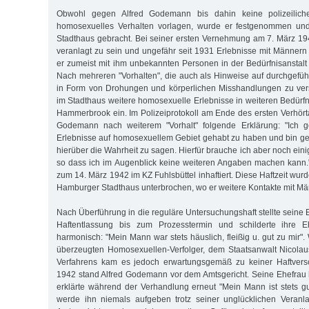
Obwohl gegen Alfred Godemann bis dahin keine polizeilich
homosexuelles Verhalten vorlagen, wurde er festgenommen und
Stadthaus gebracht. Bei seiner ersten Vernehmung am 7. März 194
veranlagt zu sein und ungefähr seit 1931 Erlebnisse mit Männern
er zumeist mit ihm unbekannten Personen in der Bedürfnisanstal
Nach mehreren "Vorhalten", die auch als Hinweise auf durchgefü
in Form von Drohungen und körperlichen Misshandlungen zu vers
im Stadthaus weitere homosexuelle Erlebnisse in weiteren Bedürfni
Hammerbrook ein. Im Polizeiprotokoll am Ende des ersten Verhörta
Godemann nach weiterem "Vorhalt" folgende Erklärung: "Ich g
Erlebnisse auf homosexuellem Gebiet gehabt zu haben und bin gew
hierüber die Wahrheit zu sagen. Hierfür brauche ich aber noch ein
so dass ich im Augenblick keine weiteren Angaben machen kann.
zum 14. März 1942 im KZ Fuhlsbüttel inhaftiert. Diese Haftzeit wur
Hamburger Stadthaus unterbrochen, wo er weitere Kontakte mit M
Nach Überführung in die reguläre Untersuchungshaft stellte seine
Haftentlassung bis zum Prozesstermin und schilderte ihre E
harmonisch: "Mein Mann war stets häuslich, fleißig u. gut zu mir
überzeugten Homosexuellen-Verfolger, dem Staatsanwalt Nicolau
Verfahrens kam es jedoch erwartungsgemäß zu keiner Haftvers
1942 stand Alfred Godemann vor dem Amtsgericht. Seine Ehefrau h
erklärte während der Verhandlung erneut "Mein Mann ist stets g
werde ihn niemals aufgeben trotz seiner unglücklichen Veran