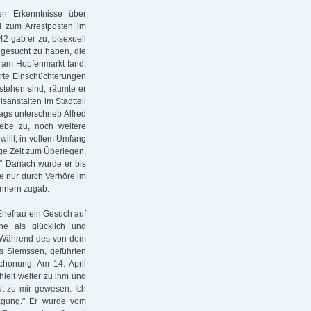
en Erkenntnisse über
 zum Arrestposten im
2 gab er zu, bisexuell
 gesucht zu haben, die
t am Hopfenmarkt fand.
hrte Einschüchterungen
tehen sind, räumte er
sanstalten im Stadtteil
gs unterschrieb Alfred
ebe zu, noch weitere
illt, in vollem Umfang
ige Zeit zum Überlegen,
" Danach wurde er bis
de nur durch Verhöre im
ännern zugab.
 Ehefrau ein Gesuch auf
he als glücklich und
". Während des von dem
s Siemssen, geführten
chonung. Am 14. April
ielt weiter zu ihm und
ut zu mir gewesen. Ich
lagung." Er wurde vom