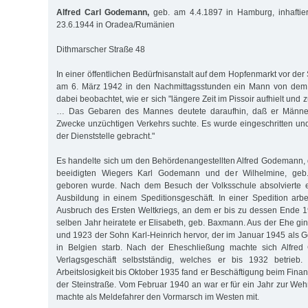
Alfred Carl Godemann,
geb. am 4.4.1897 in Hamburg, inhaftie
23.6.1944 in Oradea/Rumänien
Dithmarscher Straße 48
In einer öffentlichen Bedürfnisanstalt auf dem Hopfenmarkt vor der 
am 6. März 1942 in den Nachmittagsstunden ein Mann von dem K
dabei beobachtet, wie er sich "längere Zeit im Pissoir aufhielt und
… Das Gebaren des Mannes deutete daraufhin, daß er Männe
Zwecke unzüchtigen Verkehrs suchte. Es wurde eingeschritten un
der Dienststelle gebracht."
Es handelte sich um den Behördenangestellten Alfred Godemann,
beeidigten Wiegers Karl Godemann und der Wilhelmine, geb
geboren wurde. Nach dem Besuch der Volksschule absolvierte 
Ausbildung in einem Speditionsgeschäft. In einer Spedition arb
Ausbruch des Ersten Weltkriegs, an dem er bis zu dessen Ende 
selben Jahr heiratete er Elisabeth, geb. Baxmann. Aus der Ehe gi
und 1923 der Sohn Karl-Heinrich hervor, der im Januar 1945 als G
in Belgien starb. Nach der Eheschließung machte sich Alfre
Verlagsgeschäft selbstständig, welches er bis 1932 betrieb.
Arbeitslosigkeit bis Oktober 1935 fand er Beschäftigung beim Fin
der Steinstraße. Vom Februar 1940 an war er für ein Jahr zur We
machte als Meldefahrer den Vormarsch im Westen mit.