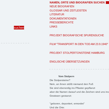
NAMEN, ORTE UND BIOGRAFIEN SUCHEN
NEUE BIOGRAFIEN
GLOSSAR UND ZEITLEISTEN
LITERATUR
DOKUMENTATIONEN
PRESSEBERICHTE
LINKS
PROJEKT BIOGRAFISCHE SPURENSUCHE
FILM "TRANSPORT IN DEN TOD AM 23.9.1940"
PROJEKT STOLPERTONSTEINE HAMBURG
ENGLISCHE ÜBERSETZUNGEN
Vom Stolpern
Die Stolpersteine?
Nein, an ihnen stößt niemand den Fuß
Sie sind ebenerdig ins Pflaster gepflanzt
aber die Namen darauf und die Zeichen sind uns ins
Gewissen gestanzt:
"geboren, deportiert, ermordet"
Und die Orte: