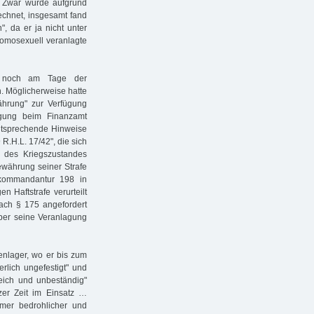
t. Zwar wurde aufgrund
echnet, insgesamt fand
, da er ja nicht unter
 homosexuell veranlagte
r noch am Tage der
. Möglicherweise hatte
ährung" zur Verfügung
igung beim Finanzamt
 entsprechende Hinweise
R.H.L. 17/42", die sich
g des Kriegszustandes
währung seiner Strafe
kommandantur 198 in
 Haftstrafe verurteilt
ach § 175 angefordert
über seine Veranlagung
enlager, wo er bis zum
erlich ungefestigt" und
eich und unbeständig"
er Zeit im Einsatz …
mer bedrohlicher und