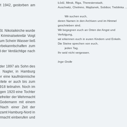
Łódź, Minsk, Riga, Theresienstadt,
rt 1942, gestorben am
Auschwitz, Chelmno, Majdanek, Sobibor, Treblinka ..
Wir suchen euch,
deren Namen in den Archiven und im Himmel
geschrieben sind.
Wir begegnen euch an Orten der Angst und
St. Nikolaikirche wurde
Verfolgung,
riminalsekretär Voigt
wir erkennen euch in euren Kindern und Enkeln.
 zum Schein Wasser ließ
Die Steine sprechen von euch,
rbekanntschaften zum
jeden Tag.
d der Verdächtige nach
Ihr seid nicht vergessen.
Inge Grolle
 der 1897 als Sohn des
. Nagler, in Hamburg
er eine kaufmännische
eitete er auch bis zum
1918 teilnahm. Noch im
ngen 1920 eine Tochter
efreiter der Wehrmacht
d Godemann mit einem
 Nach einer Zeit der
anzamt Hamburg-Nord in
hrmacht einberufen und