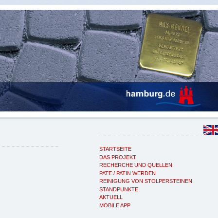
STARTSEITE
DAS PROJEKT
RECHERCHE UND QUELLEN
PATE / PATIN WERDEN
REINIGUNG VON STOLPERSTEINEN
STANDPUNKTE
AKTUELL
MOBILE APP