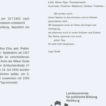
Łódź, Minsk, Riga, Theresienstadt,
Auschwitz, Chelmno, Majdanek, Sobibor, Treblinka ..
Wir suchen euch,
deren Namen in den Archiven und im Himmel
t am 19.7.1942 nach
geschrieben sind.
odesdatum unbekannt
Wir begegnen euch an Orten der Angst und
mburg, deportiert am
Verfolgung,
wir erkennen euch in euren Kindern und Enkeln.
Die Steine sprechen von euch,
jeden Tag.
Ihr seid nicht vergessen.
au Elsa, geb. Rektor,
Inge Grolle
en. Spätestens ab 1927
ter an verschiedenen
y Kohn die Witwe Senta
er Schlachterstraße 47
m 19. Juli 1942 wurden
Wochen später, am 6.
44 zusammen mit 1550
 Tag ermordet.