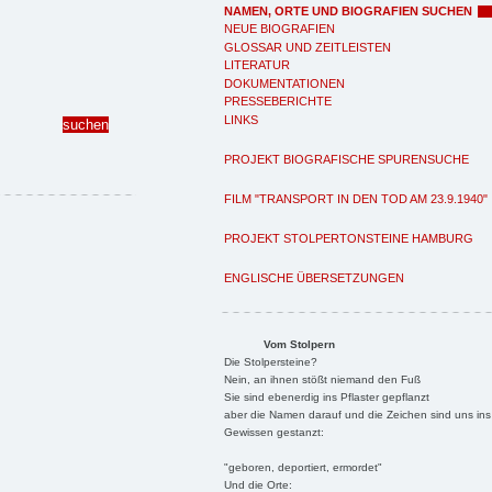
NAMEN, ORTE UND BIOGRAFIEN SUCHEN
NEUE BIOGRAFIEN
GLOSSAR UND ZEITLEISTEN
LITERATUR
DOKUMENTATIONEN
PRESSEBERICHTE
LINKS
PROJEKT BIOGRAFISCHE SPURENSUCHE
FILM "TRANSPORT IN DEN TOD AM 23.9.1940"
PROJEKT STOLPERTONSTEINE HAMBURG
ENGLISCHE ÜBERSETZUNGEN
Vom Stolpern
Die Stolpersteine?
Nein, an ihnen stößt niemand den Fuß
Sie sind ebenerdig ins Pflaster gepflanzt
aber die Namen darauf und die Zeichen sind uns ins
Gewissen gestanzt:
"geboren, deportiert, ermordet"
Und die Orte: