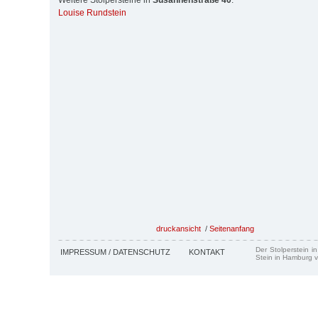
Weitere Stolpersteine in
Susannenstraße 40
:
Louise Rundstein
druckansicht
/
Seitenanfang
Der Stolperstein i
IMPRESSUM / DATENSCHUTZ
KONTAKT
Stein in Hamburg v