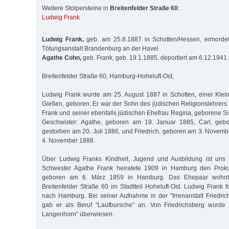
Weitere Stolpersteine in
Breitenfelder Straße 60
:
Ludwig Frank
Ludwig Frank,
geb. am 25.8.1887 in Schotten/Hessen, ermorde
Tötungsanstalt Brandenburg an der Havel
Agathe Cohn,
geb. Frank, geb. 19.1.1885, deportiert am 6.12.1941
Breitenfelder Straße 60, Hamburg-Hoheluft-Ost,
Ludwig Frank wurde am 25. August 1887 in Schotten, einer Klei
Gießen, geboren. Er war der Sohn des jüdischen Religionslehrers 
Frank und seiner ebenfalls jüdischen Ehefrau Regina, geborene Si
Geschwister: Agathe, geboren am 19. Januar 1885, Carl, geb
gestorben am 20. Juli 1886, und Friedrich, geboren am 3. Novem
4. November 1888.
Über Ludwig Franks Kindheit, Jugend und Ausbildung ist uns 
Schwester Agathe Frank heiratete 1909 in Hamburg den Proku
geboren am 6. März 1859 in Hamburg. Das Ehepaar wohnte
Breitenfelder Straße 60 im Stadtteil Hoheluft-Ost. Ludwig Frank 
nach Hamburg. Bei seiner Aufnahme in der "Irrenanstalt Friedri
gab er als Beruf "Laufbursche" an. Von Friedrichsberg wurde e
Langenhorn” überwiesen.