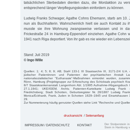
tatsächlichen Sterbedaten dienten dazu, die Mordaktion zu ver
entsprechend länger Verpflegungskosten einfordern zu können.
Ludwig Franks Schwager, Agathe Cohns Ehemann, starb am 10. Ju
nun als Buchhalterin. Wahrscheinlich hielt sie auch Kontakt zu
musste sie ihre Wohnung zwangsweise verlassen und in das
Frickestraße 24 in Hamburg-Eppendorf einziehen. Agathe Cohn
1941 nach Riga deportiert. Von ihr gab es nie wieder ein Lebensze
Stand: Juli 2019
© Ingo Wille
Quellen: 1; 4; 5; 8; 9; AB; StaH 133-1 III Staatsarchiv III, 3171-2/4 U.A. 
jüdischer Patientinnen und Patienten der psychiatrischen Anstalt L
nationalsozialistischer "Euthanasie"-Maßnahmen ermordet wurden, zusamm
Rönn, Hamburg (Projektgruppe zur Erforschung des Schicksals psychisch Kra
8/7 Staatskrankenanstalt Langenhorn Abl. 1/1995 Aufnahme-/Abgangsbuch 
27.1.1941; UKE/IGEM, Archiv, Patienten-Karteikarte Ludwig Frank d
Friedrichsberg; Stadt Schotten, Geburtsregister Nr. 28/1887 Ludwig Frank
Monica/Eckhardt, Frank, Juden in Schotten 1629–1945 und Einartshausen 
29.
Zur Nummerierung häufig genutzter Quellen siehe Link "Recherche und Quelle
druckansicht
/
Seitenanfang
Der Stolperstein i
IMPRESSUM / DATENSCHUTZ
KONTAKT
Stein in Hamburg v