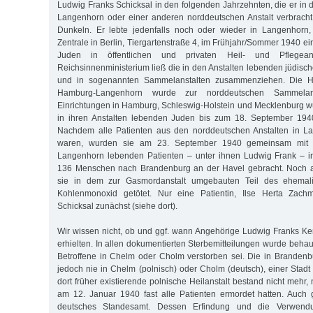
Ludwig Franks Schicksal in den folgenden Jahrzehnten, die er in 
Langenhorn oder einer anderen norddeutschen Anstalt verbracht 
Dunkeln. Er lebte jedenfalls noch oder wieder in Langenhorn, 
Zentrale in Berlin, Tiergartenstraße 4, im Frühjahr/Sommer 1940 
Juden in öffentlichen und privaten Heil- und Pflegean
Reichsinnenministerium ließ die in den Anstalten lebenden jüdis
und in sogenannten Sammelanstalten zusammenziehen. Die Hei
Hamburg-Langenhorn wurde zur norddeutschen Sammelanst
Einrichtungen in Hamburg, Schleswig-Holstein und Mecklenburg 
in ihren Anstalten lebenden Juden bis zum 18. September 1940
Nachdem alle Patienten aus den norddeutschen Anstalten in La
waren, wurden sie am 23. September 1940 gemeinsam mit 
Langenhorn lebenden Patienten – unter ihnen Ludwig Frank – i
136 Menschen nach Brandenburg an der Havel gebracht. Noch 
sie in dem zur Gasmordanstalt umgebauten Teil des ehemal
Kohlenmonoxid getötet. Nur eine Patientin, Ilse Herta Zac
Schicksal zunächst (siehe dort).
Wir wissen nicht, ob und ggf. wann Angehörige Ludwig Franks K
erhielten. In allen dokumentierten Sterbemitteilungen wurde behau
Betroffene in Chelm oder Cholm verstorben sei. Die in Branden
jedoch nie in Chelm (polnisch) oder Cholm (deutsch), einer Stadt 
dort früher existierende polnische Heilanstalt bestand nicht meh
am 12. Januar 1940 fast alle Patienten ermordet hatten. Auch
deutsches Standesamt. Dessen Erfindung und die Verwendu