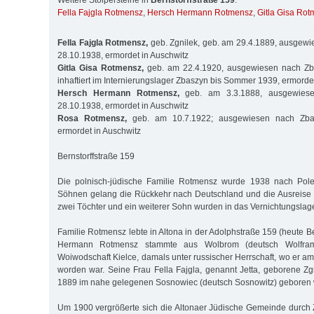
Weitere Stolpersteine in
Bernstorffstraße 159
:
Fella Fajgla Rotmensz
,
Hersch Hermann Rotmensz
,
Gitla Gisa Ro
Fella Fajgla Rotmensz,
geb. Zgnilek, geb. am 29.4.1889, ausgew
28.10.1938, ermordet in Auschwitz
Gitla Gisa Rotmensz,
geb. am 22.4.1920, ausgewiesen nach Zb
inhaftiert im Internierungslager Zbaszyn bis Sommer 1939, ermorde
Hersch Hermann Rotmensz,
geb. am 3.3.1888, ausgewies
28.10.1938, ermordet in Auschwitz
Rosa Rotmensz,
geb. am 10.7.1922; ausgewiesen nach Zba
ermordet in Auschwitz
Bernstorffstraße 159
Die polnisch-jüdische Familie Rotmensz wurde 1938 nach Pol
Söhnen gelang die Rückkehr nach Deutschland und die Ausreise i
zwei Töchter und ein weiterer Sohn wurden in das Vernichtungslage
Familie Rotmensz lebte in Altona in der Adolphstraße 159 (heute Be
Hermann Rotmensz stammte aus Wolbrom (deutsch Wolfram
Woiwodschaft Kielce, damals unter russischer Herrschaft, wo er a
worden war. Seine Frau Fella Fajgla, genannt Jetta, geborene Zgn
1889 im nahe gelegenen Sosnowiec (deutsch Sosnowitz) geboren
Um 1900 vergrößerte sich die Altonaer Jüdische Gemeinde durch