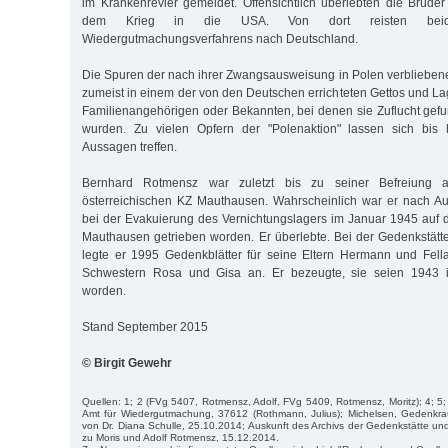
im Krankenrevier gemeldet. Offensichtlich überlebten die Brüde
dem Krieg in die USA. Von dort reisten beide
Wiedergutmachungsverfahrens nach Deutschland.
Die Spuren der nach ihrer Zwangsausweisung in Polen verbliebene
zumeist in einem der von den Deutschen errichteten Gettos und Lag
Familienangehörigen oder Bekannten, bei denen sie Zuflucht gefun
wurden. Zu vielen Opfern der "Polenaktion" lassen sich bis
Aussagen treffen.
Bernhard Rotmensz war zuletzt bis zu seiner Befreiung
österreichischen KZ Mauthausen. Wahrscheinlich war er nach Au
bei der Evakuierung des Vernichtungslagers im Januar 1945 auf
Mauthausen getrieben worden. Er überlebte. Bei der Gedenkstätt
legte er 1995 Gedenkblätter für seine Eltern Hermann und Fel
Schwestern Rosa und Gisa an. Er bezeugte, sie seien 1943 i
worden.
Stand September 2015
© Birgit Gewehr
Quellen: 1; 2 (FVg 5407, Rotmensz, Adolf, FVg 5409, Rotmensz, Moritz); 4; 5;
Amt für Wiedergutmachung, 37612 (Rothmann, Julius); Michelsen, Gedenkra
von Dr. Diana Schulle, 25.10.2014; Auskunft des Archivs der Gedenkstätte
zu Moris und Adolf Rotmensz, 15.12.2014.