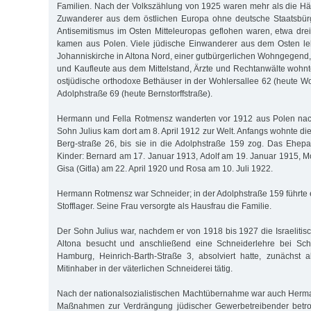
Familien. Nach der Volkszählung von 1925 waren mehr als die Häl
Zuwanderer aus dem östlichen Europa ohne deutsche Staatsbürg
Antisemitismus im Osten Mitteleuropas geflohen waren, etwa dre
kamen aus Polen. Viele jüdische Einwanderer aus dem Osten leb
Johanniskirche in Altona Nord, einer gutbürgerlichen Wohngegen
und Kaufleute aus dem Mittelstand, Ärzte und Rechtanwälte wohnt
ostjüdische orthodoxe Bethäuser in der Wohlersallee 62 (heute Wo
Adolphstraße 69 (heute Bernstorffstraße).
Hermann und Fella Rotmensz wanderten vor 1912 aus Polen nach 
Sohn Julius kam dort am 8. April 1912 zur Welt. Anfangs wohnte die
Berg-straße 26, bis sie in die Adolphstraße 159 zog. Das Ehep
Kinder: Bernard am 17. Januar 1913, Adolf am 19. Januar 1915, Mo
Gisa (Gitla) am 22. April 1920 und Rosa am 10. Juli 1922.
Hermann Rotmensz war Schneider; in der Adolphstraße 159 führte e
Stofflager. Seine Frau versorgte als Hausfrau die Familie.
Der Sohn Julius war, nachdem er von 1918 bis 1927 die Israeliti
Altona besucht und anschließend eine Schneiderlehre bei Sch
Hamburg, Heinrich-Barth-Straße 3, absolviert hatte, zunächst a
Mitinhaber in der väterlichen Schneiderei tätig.
Nach der nationalsozialistischen Machtübernahme war auch Her
Maßnahmen zur Verdrängung jüdischer Gewerbetreibender betrof