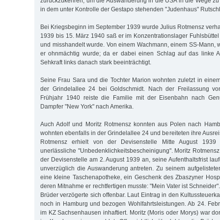
zurückzukehren, um die Auswanderung in die USA in die Wege zu l
in dem unter Kontrolle der Gestapo stehenden "Judenhaus" Rutschb
Bei Kriegsbeginn im September 1939 wurde Julius Rotmensz verha
1939 bis 15. März 1940 saß er im Konzentrationslager Fuhlsbüttel
und misshandelt wurde. Von einem Wachmann, einem SS-Mann, wur
er ohnmächtig wurde; da er dabei einen Schlag auf das linke A
Sehkraft links danach stark beeinträchtigt.
Seine Frau Sara und die Tochter Marion wohnten zuletzt in eine
der Grindelallee 24 bei Goldschmidt. Nach der Freilassung v
Frühjahr 1940 reiste die Familie mit der Eisenbahn nach Gen
Dampfer "New York" nach Amerika.
Auch Adolf und Moritz Rotmensz konnten aus Polen nach Hambu
wohnten ebenfalls in der Grindelallee 24 und bereiteten ihre Ausrei
Rotmensz erhielt von der Devisenstelle Mitte August 1939 
unerlässliche "Unbedenklichkeitsbescheinigung". Moritz Rotmensz,
der Devisenstelle am 2. August 1939 an, seine Aufenthaltsfrist lauf
unverzüglich die Auswanderung antreten. Zu seinem aufgelistet
eine kleine Taschenapotheke, ein Geschenk des Zbaszyner Hospi
deren Mitnahme er rechtfertigen musste: "Mein Vater ist Schneider"
Brüder verzögerte sich offenbar. Laut Eintrag in den Kultussteuer
noch in Hamburg und bezogen Wohlfahrtsleistungen. Ab 24. Feb
im KZ Sachsenhausen inhaftiert. Moritz (Moris oder Morys) war do