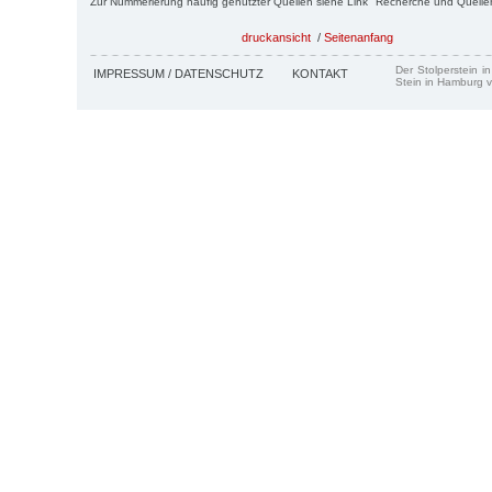
Zur Nummerierung häufig genutzter Quellen siehe Link "Recherche und Quelle
druckansicht
/
Seitenanfang
Der Stolperstein i
IMPRESSUM / DATENSCHUTZ
KONTAKT
Stein in Hamburg v