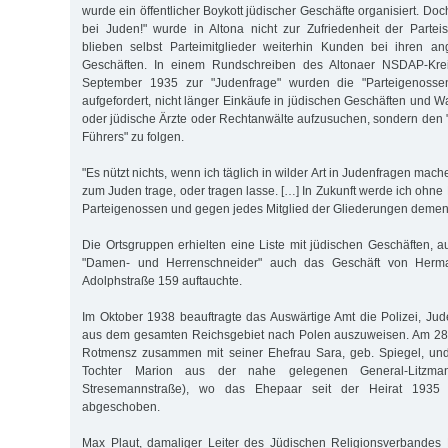
wurde ein öffentlicher Boykott jüdischer Geschäfte organisiert. Doch
bei Juden!" wurde in Altona nicht zur Zufriedenheit der Parteisp
blieben selbst Parteimitglieder weiterhin Kunden bei ihren a
Geschäften. In einem Rundschreiben des Altonaer NSDAP-Kreis
September 1935 zur "Judenfrage" wurden die "Parteigenoss
aufgefordert, nicht länger Einkäufe in jüdischen Geschäften und 
oder jüdische Ärzte oder Rechtanwälte aufzusuchen, sondern de
Führers" zu folgen.
"Es nützt nichts, wenn ich täglich in wilder Art in Judenfragen mac
zum Juden trage, oder tragen lasse. […] In Zukunft werde ich ohn
Parteigenossen und gegen jedes Mitglied der Gliederungen deme
Die Ortsgruppen erhielten eine Liste mit jüdischen Geschäften, a
"Damen- und Herrenschneider" auch das Geschäft von Herm
Adolphstraße 159 auftauchte.
Im Oktober 1938 beauftragte das Auswärtige Amt die Polizei, Jud
aus dem gesamten Reichsgebiet nach Polen auszuweisen. Am 28.
Rotmensz zusammen mit seiner Ehefrau Sara, geb. Spiegel, un
Tochter Marion aus der nahe gelegenen General-Litzman
Stresemannstraße), wo das Ehepaar seit der Heirat 1935
abgeschoben.
Max Plaut, damaliger Leiter des Jüdischen Religionsverbande