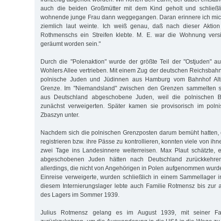
auch die beiden Großmütter mit dem Kind geholt und schließl
wohnende junge Frau dann weggegangen. Daran erinnere ich mich
ziemlich laut weinte. Ich weiß genau, daß nach dieser Aktio
Rothmenschs ein Streifen klebte. M. E. war die Wohnung vers
geräumt worden sein."
Durch die "Polenaktion" wurde der größte Teil der "Ostjuden" 
Wohlers Allee vertrieben. Mit einem Zug der deutschen Reichsbah
polnische Juden und Jüdinnen aus Hamburg vom Bahnhof Alt
Grenze. Im "Niemandsland" zwischen den Grenzen sammelten s
aus Deutschland abgeschobene Juden, weil die polnischen B
zunächst verweigerten. Später kamen sie provisorisch im poln
Zbaszyn unter.
Nachdem sich die polnischen Grenzposten darum bemüht hatten,
registrieren bzw. ihre Pässe zu kontrollieren, konnten viele von ih
zwei Tage ins Landesinnere weiterreisen. Max Plaut schätzte, 
abgeschobenen Juden hätten nach Deutschland zurückkehren
allerdings, die nicht von Angehörigen in Polen aufgenommen wur
Einreise verweigerte, wurden schließlich in einem Sammellager in
diesem Internierungslager lebte auch Familie Rotmensz bis zur 
des Lagers im Sommer 1939.
Julius Rotmensz gelang es im August 1939, mit seiner F