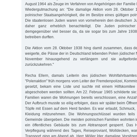
August 1964 als Zeuge im Verfahren von Angehörigen der Familie
Wiedergutmachung an: "Die damalige Aktion vom 28. Oktober 1
polnischer Staatsangehörigkeit, die im Besitze eines gültigen po
Die staatenlosen Juden waren von vorneherein den deutschen Ju
daher ganz erheblich benachteiligt. Die Juden polnischer 
demgegenüber viel besser da, da sie sogar bis zum Jahre 1938 
betreiben durften.
Die Aktion vom 28. Oktober 1938 hing damit zusammen, dass der
weigerte, die Pässe der in Deutschland lebenden Polen jüdischer N
November hinausgehend zu verlängern und sie aufgeforde
zurückzukehren."
Recha Ellern, damals Leiterin des jüdischen Wohlfahrtsamt
"Polenaktion" früh morgens vom Leiter der Fremdenpolizei, Kommis
gesetzt, bekam eine Liste und suchte mit einem Hilfskomitee 
abgeschoben werden sollten. Am 22. Februar 1965 schilderte sie:
Familien waren die Wohnungen bereits verschlossen, eine Anzah
Der Aufbruch musste so eilig erfolgen, dass wir später beim Öff
Töpfe mit Essen auf dem Herd fanden. Es war erlaubt, Schmuck,
Kleidung mitzunehmen. Die Wohnungsschlüssel wurden teils de
Gemeinde übergeben. Die meisten polnischen Familien wohnten in
ein öffentliches Gebäude bis zum Abtransport gesperrt. Das Hi
Verpflegung während des Tages, Reiseproviant, Wolldecken, wa
Transport ging am Abend ab, Herr Möller [der damalige Vorsitz