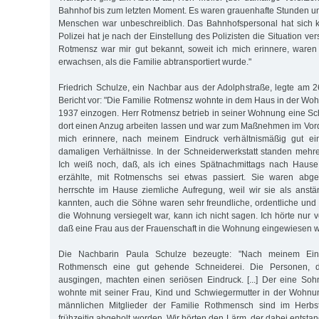
Bahnhof bis zum letzten Moment. Es waren grauenhafte Stunden un
Menschen war unbeschreiblich. Das Bahnhofspersonal hat sich 
Polizei hat je nach der Einstellung des Polizisten die Situation ver
Rotmensz war mir gut bekannt, soweit ich mich erinnere, waren
erwachsen, als die Familie abtransportiert wurde."
Friedrich Schulze, ein Nachbar aus der Adolphstraße, legte am 
Bericht vor: "Die Familie Rotmensz wohnte in dem Haus in der Woh
1937 einzogen. Herr Rotmensz betrieb in seiner Wohnung eine Sch
dort einen Anzug arbeiten lassen und war zum Maßnehmen im Vord
mich erinnere, nach meinem Eindruck verhältnismäßig gut ein
damaligen Verhältnisse. In der Schneiderwerkstatt standen meh
Ich weiß noch, daß, als ich eines Spätnachmittags nach Haus
erzählte, mit Rotmenschs sei etwas passiert. Sie waren abge
herrschte im Hause ziemliche Aufregung, weil wir sie als anst
kannten, auch die Söhne waren sehr freundliche, ordentliche und
die Wohnung versiegelt war, kann ich nicht sagen. Ich hörte nur 
daß eine Frau aus der Frauenschaft in die Wohnung eingewiesen w
Die Nachbarin Paula Schulze bezeugte: "Nach meinem Eindr
Rothmensch eine gut gehende Schneiderei. Die Personen, d
ausgingen, machten einen seriösen Eindruck. [...] Der eine Soh
wohnte mit seiner Frau, Kind und Schwiegermutter in der Wohnu
männlichen Mitglieder der Familie Rothmensch sind im Herb
frühzeitig abgeholt worden. Wir hörten den Lärm, der dabei entst