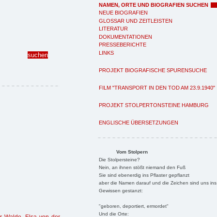
NAMEN, ORTE UND BIOGRAFIEN SUCHEN
NEUE BIOGRAFIEN
GLOSSAR UND ZEITLEISTEN
LITERATUR
DOKUMENTATIONEN
PRESSEBERICHTE
LINKS
PROJEKT BIOGRAFISCHE SPURENSUCHE
FILM "TRANSPORT IN DEN TOD AM 23.9.1940"
PROJEKT STOLPERTONSTEINE HAMBURG
ENGLISCHE ÜBERSETZUNGEN
Vom Stolpern
Die Stolpersteine?
Nein, an ihnen stößt niemand den Fuß
Sie sind ebenerdig ins Pflaster gepflanzt
aber die Namen darauf und die Zeichen sind uns ins
Gewissen gestanzt:
"geboren, deportiert, ermordet"
Und die Orte: