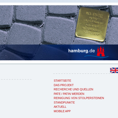
STARTSEITE
DAS PROJEKT
RECHERCHE UND QUELLEN
PATE / PATIN WERDEN
REINIGUNG VON STOLPERSTEINEN
STANDPUNKTE
AKTUELL
MOBILE APP