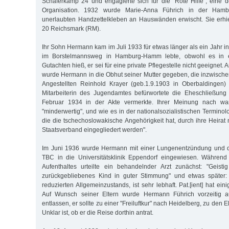
Schäferkamp 24 und engagierte sich für die "Rote Hilfe", eine
Organisation. 1932 wurde Marie-Anna Führich in der Hamb
unerlaubten Handzettelkleben an Hauswänden erwischt. Sie erhie
20 Reichsmark (RM).
Ihr Sohn Hermann kam im Juli 1933 für etwas länger als ein Jahr in 
im Borstelmannsweg in Hamburg-Hamm lebte, obwohl es in e
Gutachten hieß, er sei für eine private Pflegestelle nicht geeignet
wurde Hermann in die Obhut seiner Mutter gegeben, die inzwisc
Angestellten Reinhold Krayer (geb.1.9.1903 in Oberbaldingen) 
Mitarbeiterin des Jugendamtes befürwortete die Eheschließung 
Februar 1934 in der Akte vermerkte. Ihrer Meinung nach wa
"minderwertig", und wie es in der nationalsozialistischen Terminologi
die die tschechoslowakische Angehörigkeit hat, durch ihre Heirat
Staatsverband eingegliedert werden".
Im Juni 1936 wurde Hermann mit einer Lungenentzündung und d
TBC in die Universitätsklinik Eppendorf eingewiesen. Während
Aufenthaltes urteilte ein behandelnder Arzt zunächst: "Geisti
zurückgebliebenes Kind in guter Stimmung" und etwas später:
reduzierten Allgemeinzustands, ist sehr lebhaft. Pat.[ient] hat ein
Auf Wunsch seiner Eltern wurde Hermann Führich vorzeitig
entlassen, er sollte zu einer "Freiluftkur" nach Heidelberg, zu den El
Unklar ist, ob er die Reise dorthin antrat.