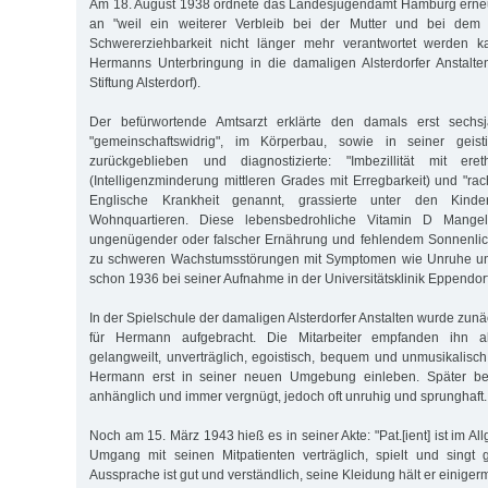
Am 18. August 1938 ordnete das Landesjugendamt Hamburg erneut
an "weil ein weiterer Verbleib bei der Mutter und bei dem 
Schwererziehbarkeit nicht länger mehr verantwortet werden k
Hermanns Unterbringung in die damaligen Alsterdorfer Anstalte
Stiftung Alsterdorf).
Der befürwortende Amtsarzt erklärte den damals erst sechs
"gemeinschaftswidrig", im Körperbau, sowie in seiner geist
zurückgeblieben und diagnostizierte: "Imbezillität mit ere
(Intelligenzminderung mittleren Grades mit Erregbarkeit) und "rach
Englische Krankheit genannt, grassierte unter den Kin
Wohnquartieren. Diese lebensbedrohliche Vitamin D Mangel
ungenügender oder falscher Ernährung und fehlendem Sonnenlicht
zu schweren Wachstumsstörungen mit Symptomen wie Unruhe und
schon 1936 bei seiner Aufnahme in der Universitätsklinik Eppendorf
In der Spielschule der damaligen Alsterdorfer Anstalten wurde zun
für Hermann aufgebracht. Die Mitarbeiter empfanden ihn als
gelangweilt, unverträglich, egoistisch, bequem und unmusikalisch
Hermann erst in seiner neuen Umgebung einleben. Später bes
anhänglich und immer vergnügt, jedoch oft unruhig und sprunghaft.
Noch am 15. März 1943 hieß es in seiner Akte: "Pat.[ient] ist im A
Umgang mit seinen Mitpatienten verträglich, spielt und singt 
Aussprache ist gut und verständlich, seine Kleidung hält er einig