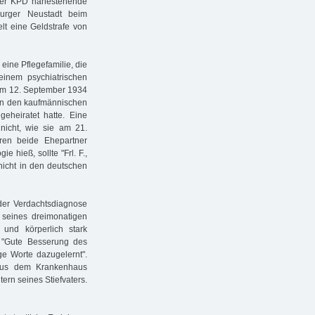
 der KPD nahestehende
urger Neustadt beim
lt eine Geldstrafe von
eine Pflegefamilie, die
inem psychiatrischen
. Am 12. September 1934
hen den kaufmännischen
geheiratet hatte. Eine
nicht, wie sie am 21.
ren beide Ehepartner
e hieß, sollte "Frl. F.,
 nicht in den deutschen
er Verdachtsdiagnose
 seines dreimonatigen
g und körperlich stark
 "Gute Besserung des
ige Worte dazugelernt".
 aus dem Krankenhaus
tern seines Stiefvaters.