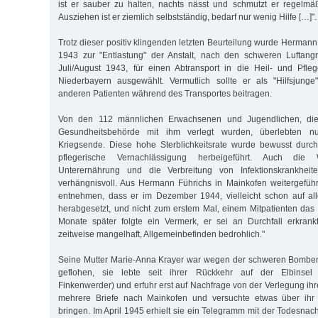
ist er sauber zu halten, nachts nässt und schmutzt er regelmä
Ausziehen ist er ziemlich selbstständig, bedarf nur wenig Hilfe […]".
Trotz dieser positiv klingenden letzten Beurteilung wurde Herman
1943 zur "Entlastung" der Anstalt, nach den schweren Luftang
Juli/August 1943, für einen Abtransport in die Heil- und Pfle
Niederbayern ausgewählt. Vermutlich sollte er als "Hilfsjung
anderen Patienten während des Transportes beitragen.
Von den 112 männlichen Erwachsenen und Jugendlichen, die
Gesundheitsbehörde mit ihm verlegt wurden, überlebten 
Kriegsende. Diese hohe Sterblichkeitsrate wurde bewusst dur
pflegerische Vernachlässigung herbeigeführt. Auch die
Unterernährung und die Verbreitung von Infektionskrankheit
verhängnisvoll. Aus Hermann Führichs in Mainkofen weitergeführ
entnehmen, dass er im Dezember 1944, vielleicht schon auf al
herabgesetzt, und nicht zum erstem Mal, einem Mitpatienten das 
Monate später folgte ein Vermerk, er sei an Durchfall erkran
zeitweise mangelhaft, Allgemeinbefinden bedrohlich."
Seine Mutter Marie-Anna Krayer war wegen der schweren Bombe
geflohen, sie lebte seit ihrer Rückkehr auf der Elbinsel
Finkenwerder) und erfuhr erst auf Nachfrage von der Verlegung ih
mehrere Briefe nach Mainkofen und versuchte etwas über ihr 
bringen. Im April 1945 erhielt sie ein Telegramm mit der Todesnach