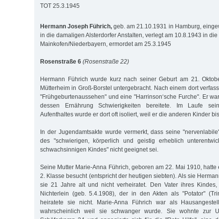
TOT 25.3.1945
Hermann Joseph Führich,
geb. am 21.10.1931 in Hamburg, einge
in die damaligen Alsterdorfer Anstalten, verlegt am 10.8.1943 in die
Mainkofen/Niederbayern, ermordet am 25.3.1945
Rosenstraße 6
(Rosenstraße 22)
Hermann Führich wurde kurz nach seiner Geburt am 21. Oktob
Mütterheim in Groß-Borstel untergebracht. Nach einem dort verfasst
"Frühgeburtenaussehen" und eine "Harrinson‘sche Furche". Er war 
dessen Ernährung Schwierigkeiten bereitete. Im Laufe sein
Aufenthaltes wurde er dort oft isoliert, weil er die anderen Kinder bis
In der Jugendamtsakte wurde vermerkt, dass seine "nervenlabile
des "schwierigen, körperlich und geistig erheblich unterentwic
schwachsinnigen Kindes" nicht geeignet sei.
Seine Mutter Marie-Anna Führich, geboren am 22. Mai 1910, hatte 
2. Klasse besucht (entspricht der heutigen siebten). Als sie Herman
sie 21 Jahre alt und nicht verheiratet. Den Vater ihres Kinde
Nichterlein (geb. 5.4.1908), der in den Akten als "Potator" (Tri
heiratete sie nicht. Marie-Anna Führich war als Hausangestel
wahrscheinlich weil sie schwanger wurde. Sie wohnte zur U