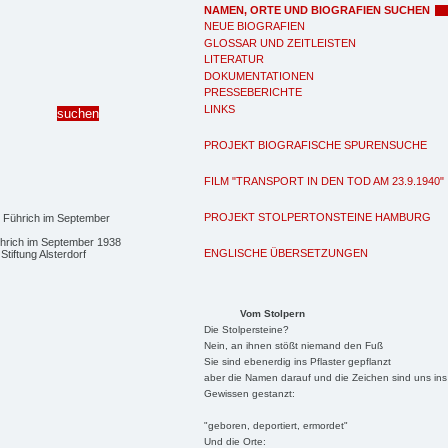
NAMEN, ORTE UND BIOGRAFIEN SUCHEN
NEUE BIOGRAFIEN
GLOSSAR UND ZEITLEISTEN
LITERATUR
DOKUMENTATIONEN
PRESSEBERICHTE
LINKS
PROJEKT BIOGRAFISCHE SPURENSUCHE
FILM "TRANSPORT IN DEN TOD AM 23.9.1940"
PROJEKT STOLPERTONSTEINE HAMBURG
rich im September 1938
ENGLISCHE ÜBERSETZUNGEN
Stiftung Alsterdorf
Vom Stolpern
Die Stolpersteine?
Nein, an ihnen stößt niemand den Fuß
Sie sind ebenerdig ins Pflaster gepflanzt
aber die Namen darauf und die Zeichen sind uns ins
Gewissen gestanzt:
"geboren, deportiert, ermordet"
Und die Orte: