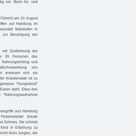
ßig ein. Beim An- und
n Führich am 10. August
riffen auf Hamburg im
geanstalt Mainkofen in
e" zur Beruhigung der
 mit Zustimmung der
nur 39 Personen das
ch Nahrungsentzug und
 Wechselwirkung von
en erwiesen sich als
ter Krankenakte ist zu
lgemeine "Hungerkost"
Essen stahl. Etwa drei
kt: "Nahrungsaufnahme
nangriffe aus Hamburg
 Finkenwärder (heute
res Sohnes. Sie schrieb
Kind in Erfahrung zu
richt ihres Jungen, die