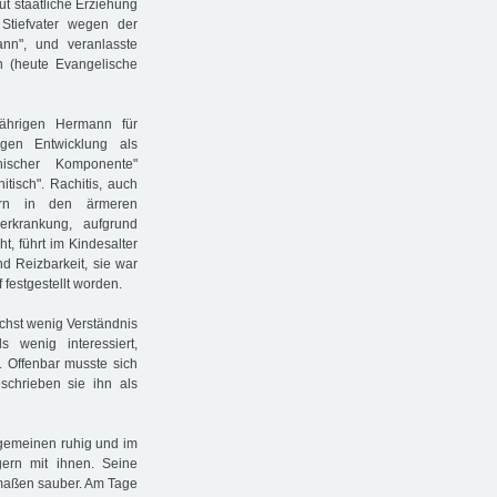
 staatliche Erziehung
Stiefvater wegen der
ann", und veranlasste
n (heute Evangelische
jährigen Hermann für
igen Entwicklung als
thischer Komponente"
itisch". Rachitis, auch
dern in den ärmeren
erkrankung, aufgrund
, führt im Kindesalter
 Reizbarkeit, sie war
 festgestellt worden.
ächst wenig Verständnis
 wenig interessiert,
. Offenbar musste sich
chrieben sie ihn als
llgemeinen ruhig und im
gern mit ihnen. Seine
ermaßen sauber. Am Tage