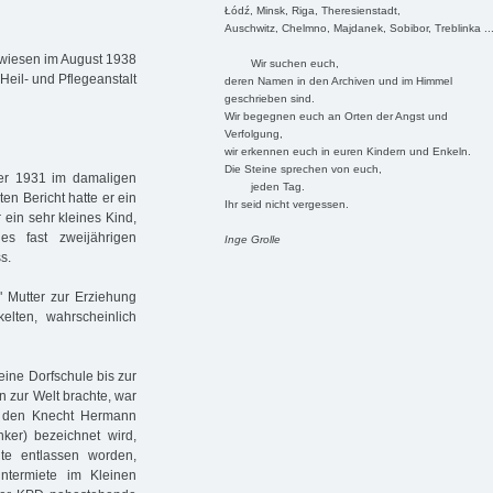
Łódź, Minsk, Riga, Theresienstadt,
Auschwitz, Chelmno, Majdanek, Sobibor, Treblinka ..
wiesen im August 1938
Wir suchen euch,
 Heil- und Pflegeanstalt
deren Namen in den Archiven und im Himmel
geschrieben sind.
Wir begegnen euch an Orten der Angst und
Verfolgung,
wir erkennen euch in euren Kindern und Enkeln.
Die Steine sprechen von euch,
er 1931 im damaligen
jeden Tag.
en Bericht hatte er ein
Ihr seid nicht vergessen.
ein sehr kleines Kind,
es fast zweijährigen
Inge Grolle
s.
" Mutter zur Erziehung
kelten, wahrscheinlich
eine Dorfschule bis zur
n zur Welt brachte, war
s, den Knecht Hermann
nker) bezeichnet wird,
lte entlassen worden,
ntermiete im Kleinen