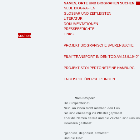
NAMEN, ORTE UND BIOGRAFIEN SUCHEN
NEUE BIOGRAFIEN
GLOSSAR UND ZEITLEISTEN
LITERATUR
DOKUMENTATIONEN
PRESSEBERICHTE
LINKS
PROJEKT BIOGRAFISCHE SPURENSUCHE
FILM "TRANSPORT IN DEN TOD AM 23.9.1940"
PROJEKT STOLPERTONSTEINE HAMBURG
ENGLISCHE ÜBERSETZUNGEN
Vom Stolpern
Die Stolpersteine?
Nein, an ihnen stößt niemand den Fuß
Sie sind ebenerdig ins Pflaster gepflanzt
aber die Namen darauf und die Zeichen sind uns ins
Gewissen gestanzt:
"geboren, deportiert, ermordet"
Und die Orte: