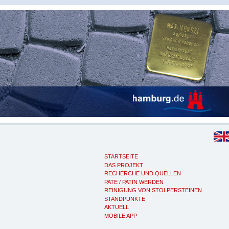
STARTSEITE
DAS PROJEKT
RECHERCHE UND QUELLEN
PATE / PATIN WERDEN
REINIGUNG VON STOLPERSTEINEN
STANDPUNKTE
AKTUELL
MOBILE APP