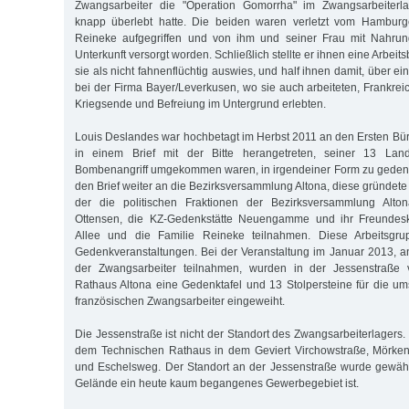
Zwangsarbeiter die "Operation Gomorrha" im Zwangsarbeiterla
knapp überlebt hatte. Die beiden waren verletzt vom Hambur
Reineke aufgegriffen und von ihm und seiner Frau mit Nahru
Unterkunft versorgt worden. Schließlich stellte er ihnen eine Arbei
sie als nicht fahnenflüchtig auswies, und half ihnen damit, über e
bei der Firma Bayer/Leverkusen, wo sie auch arbeiteten, Frankrei
Kriegsende und Befreiung im Untergrund erlebten.
Louis Deslandes war hochbetagt im Herbst 2011 an den Ersten Bür
in einem Brief mit der Bitte herangetreten, seiner 13 Lan
Bombenangriff umgekommen waren, in irgendeiner Form zu gedenke
den Brief weiter an die Bezirksversammlung Altona, diese gründete
der die politischen Fraktionen der Bezirksversammlung Altona
Ottensen, die KZ-Gedenkstätte Neuengamme und ihr Freundes
Allee und die Familie Reineke teilnahmen. Diese Arbeitsgrup
Gedenkveranstaltungen. Bei der Veranstaltung im Januar 2013, 
der Zwangsarbeiter teilnahmen, wurden in der Jessenstraße
Rathaus Altona eine Gedenktafel und 13 Stolpersteine für die
französischen Zwangsarbeiter eingeweiht.
Die Jessenstraße ist nicht der Standort des Zwangsarbeiterlagers.
dem Technischen Rathaus in dem Geviert Virchowstraße, Mörkens
und Eschelsweg. Der Standort an der Jessenstraße wurde gewählt
Gelände ein heute kaum begangenes Gewerbegebiet ist.