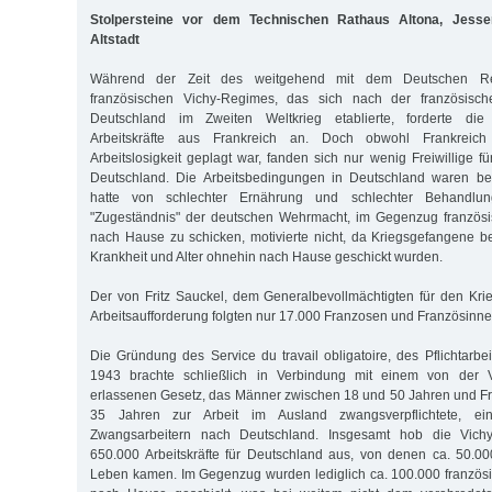
Stolpersteine vor dem Technischen Rathaus Altona, Jessen
Altstadt
Während der Zeit des weitgehend mit dem Deutschen Rei
französischen Vichy-Regimes, das sich nach der französisc
Deutschland im Zweiten Weltkrieg etablierte, forderte di
Arbeitskräfte aus Frankreich an. Doch obwohl Frankreich 
Arbeitslosigkeit geplagt war, fanden sich nur wenig Freiwillige fü
Deutschland. Die Arbeitsbedingungen in Deutschland waren b
hatte von schlechter Ernährung und schlechter Behandlu
"Zugeständnis" der deutschen Wehrmacht, im Gegenzug französ
nach Hause zu schicken, motivierte nicht, da Kriegsgefangene
Krankheit und Alter ohnehin nach Hause geschickt wurden.
Der von Fritz Sauckel, dem Generalbevollmächtigten für den Kri
Arbeitsaufforderung folgten nur 17.000 Franzosen und Französinne
Die Gründung des Service du travail obligatoire, des Pflichtarbe
1943 brachte schließlich in Verbindung mit einem von der 
erlassenen Gesetz, das Männer zwischen 18 und 50 Jahren und F
35 Jahren zur Arbeit im Ausland zwangsverpflichtete, e
Zwangsarbeitern nach Deutschland. Insgesamt hob die Vich
650.000 Arbeitskräfte für Deutschland aus, von denen ca. 50.0
Leben kamen. Im Gegenzug wurden lediglich ca. 100.000 französ