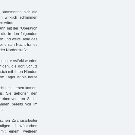
 klammerten sich die
n wirklich schlimmen
ben würde.
ann mit der "Operation
, die in den folgenden
en und weite Teile des
r ersten Nacht traf es
der Norderstraße.
schutz verstärkt worden
nigen, die dort Schutz
 sich mit ihren Händen
m Lager ist bis heute
Nacht ums Leben kamen.
us. Sie gehörten den
 Leben verloren. Sechs
anden bereits voll im
er.
ischen Zwangsarbeiter
ligen französischen
mit einem weiteren