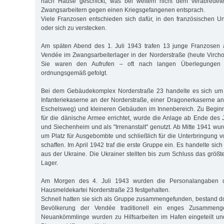
nach Hause geschickt, was bei weitem nicht dem verabredeten
Zwangsarbeitern gegen einen Kriegsgefangenen entsprach.
Viele Franzosen entschieden sich dafür, in den französischen 
oder sich zu verstecken.
Am späten Abend des 1. Juli 1943 trafen 13 junge Franzosen
Vendée im Zwangsarbeiterlager in der Norderstraße (heute Virchow
Sie waren den Aufrufen – oft nach langen Überlegungen
ordnungsgemäß gefolgt.
Bei dem Gebäudekomplex Norderstraße 23 handelte es sich um 
Infanteriekaserne an der Norderstraße, einer Dragonerkaserne an
Eschelsweg) und kleineren Gebäuden im Innenbereich. Zu Beginn
für die dänische Armee errichtet, wurde die Anlage ab Ende des J
und Siechenheim und als "Irrenanstalt" genutzt. Ab Mitte 1941 wur
um Platz für Ausgebombte und schließlich für die Unterbringung 
schaffen. Im April 1942 traf die erste Gruppe ein. Es handelte s
aus der Ukraine. Die Ukrainer stellten bis zum Schluss das größt
Lager.
Am Morgen des 4. Juli 1943 wurden die Personalangaben d
Hausmeldekartei Norderstraße 23 festgehalten.
Schnell hatten sie sich als Gruppe zusammengefunden, bestand do
Bevölkerung der Vendée traditionell ein enges Zusammengeh
Neuankömmlinge wurden zu Hilfsarbeiten im Hafen eingeteilt un