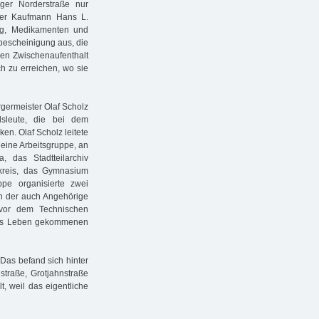
ger Norderstraße nur
ger Kaufmann Hans L.
ng, Medikamenten und
tsbescheinigung aus, die
inen Zwischenaufenthalt
ch zu erreichen, wo sie
germeister Olaf Scholz
dsleute, die bei dem
n. Olaf Scholz leitete
 eine Arbeitsgruppe, an
, das Stadtteilarchiv
kreis, das Gymnasium
pe organisierte zwei
an der auch Angehörige
 vor dem Technischen
 ums Leben gekommenen
 Das befand sich hinter
traße, Grotjahnstraße
, weil das eigentliche