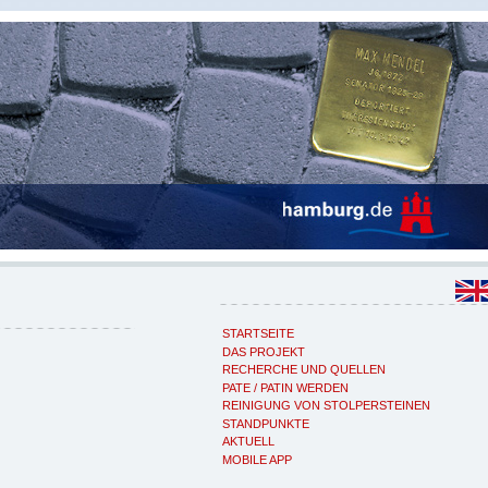
STARTSEITE
DAS PROJEKT
RECHERCHE UND QUELLEN
PATE / PATIN WERDEN
REINIGUNG VON STOLPERSTEINEN
STANDPUNKTE
AKTUELL
MOBILE APP