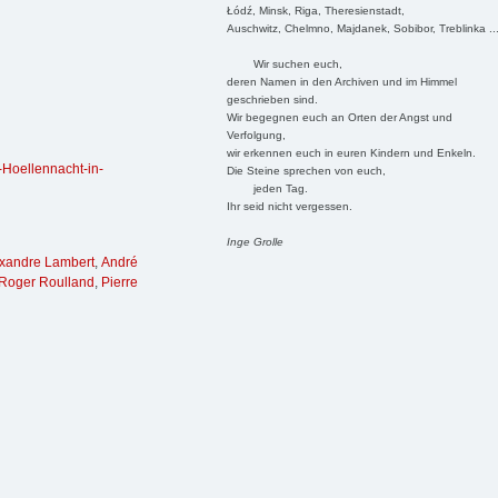
Łódź, Minsk, Riga, Theresienstadt,
Auschwitz, Chelmno, Majdanek, Sobibor, Treblinka ..
Wir suchen euch,
deren Namen in den Archiven und im Himmel
geschrieben sind.
Wir begegnen euch an Orten der Angst und
Verfolgung,
wir erkennen euch in euren Kindern und Enkeln.
-Hoellennacht-in-
Die Steine sprechen von euch,
jeden Tag.
Ihr seid nicht vergessen.
Inge Grolle
xandre Lambert
,
André
Roger Roulland
,
Pierre