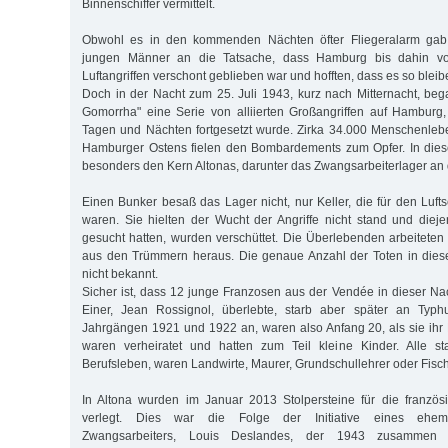
Binnenschiffer vermittelt.
Obwohl es in den kommenden Nächten öfter Fliegeralarm gab,
jungen Männer an die Tatsache, dass Hamburg bis dahin vo
Luftangriffen verschont geblieben war und hofften, dass es so blei
Doch in der Nacht zum 25. Juli 1943, kurz nach Mitternacht, beg
Gomorrha" eine Serie von alliierten Großangriffen auf Hamburg
Tagen und Nächten fortgesetzt wurde. Zirka 34.000 Menschenleb
Hamburger Ostens fielen den Bombardements zum Opfer. In diese
besonders den Kern Altonas, darunter das Zwangsarbeiterlager an 
Einen Bunker besaß das Lager nicht, nur Keller, die für den Luft
waren. Sie hielten der Wucht der Angriffe nicht stand und dieje
gesucht hatten, wurden verschüttet. Die Überlebenden arbeiteten
aus den Trümmern heraus. Die genaue Anzahl der Toten in diese
nicht bekannt.
Sicher ist, dass 12 junge Franzosen aus der Vendée in dieser 
Einer, Jean Rossignol, überlebte, starb aber später an Typh
Jahrgängen 1921 und 1922 an, waren also Anfang 20, als sie ihr
waren verheiratet und hatten zum Teil kleine Kinder. Alle st
Berufsleben, waren Landwirte, Maurer, Grundschullehrer oder Fisch
In Altona wurden im Januar 2013 Stolpersteine für die französ
verlegt. Dies war die Folge der Initiative eines ehema
Zwangsarbeiters, Louis Deslandes, der 1943 zusammen 