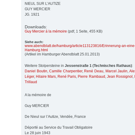
NIEUL SUR L’AUTIZE
GUY MERCIER
JG. 1921
Downloads:
Guy Mercier á la mémoire
(pdf, 1 Seite, 455 KB)
Siehe auch:
www.abendblatt.de/
hamburg/
article113123816/
Erinnerung-an-eine
Hamburg.html
(Artikel im Hamburger Abendblatt 25.01.2013)
Weitere Stolpersteine in
Jessenstraße 1 (Technisches Rathaus)
:
Daniel Boutin
,
Camille Charpentier
,
René Deau
,
Marcel Jaulin
,
Ale
Léger
,
Hilaire Mars
,
René Paris
,
Pierre Rambaud
,
Jean Rossignol
,
Trillaud
A la mémoire de
Guy MERCIER
De Nieul sur l’Autize, Vendée, France
Déporté au Service du Travail Obligatoire
Le 28 juin 1943