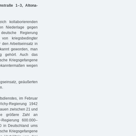
straße 1–3, Altona-
ch kollaborierenden
hen Niederlage gegen
e deutsche Regierung
von kriegsbedingter
r den Arbeitseinsatz in
ekannt geworden, man
ng gehört. Auch das
ische Kriegsgefangene
 bekanntermaßen wegen
egseinsatz, geäußerten
n.
itsdienstes, im Februar
Vichy-Regierung 1942
rauen zwischen 21 und
ine größere Zahl an
y-Regierung 600.000–
00 in Deutschland ums
ische Kriegsgefangene