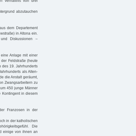
 Verhältnis von drei
Untergrund abzutauchen
 aus dem Departement
straße) in Altona ein.
 und Diskussionen –
eine Anlage mit einer
 der Feldstraße (heute
 des 19. Jahrhunderts
ahrhunderts als Alten-
de die Anstalt geräumt,
von Zwangsarbeitern zu
ich um 450 junge Männer
e Kontingent in diesem
er Franzosen in der
ch in der katholischen
örigkeitsgefühl. Die
d einige von ihnen an