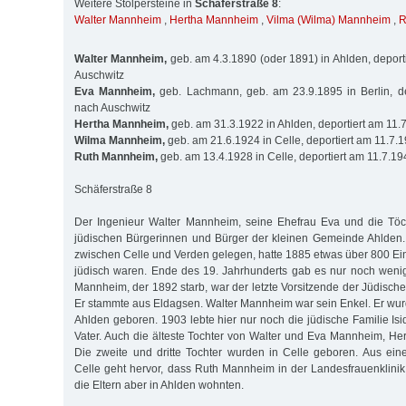
Weitere Stolpersteine in
Schäferstraße 8
:
Walter Mannheim
,
Hertha Mannheim
,
Vilma (Wilma) Mannheim
,
R
Walter Mannheim,
geb. am 4.3.1890 (oder 1891) in Ahlden, deport
Auschwitz
Eva Mannheim,
geb. Lachmann, geb. am 23.9.1895 in Berlin, de
nach Auschwitz
Hertha Mannheim,
geb. am 31.3.1922 in Ahlden, deportiert am 11.
Wilma Mannheim,
geb. am 21.6.1924 in Celle, deportiert am 11.7.
Ruth Mannheim,
geb. am 13.4.1928 in Celle, deportiert am 11.7.1
Schäferstraße 8
Der Ingenieur Walter Mannheim, seine Ehefrau Eva und die Töch
jüdischen Bürgerinnen und Bürger der kleinen Gemeinde Ahlden. A
zwischen Celle und Verden gelegen, hatte 1885 etwas über 800 E
jüdisch waren. Ende des 19. Jahrhunderts gab es nur noch wenig
Mannheim, der 1892 starb, war der letzte Vorsitzende der Jüdis
Er stammte aus Eldagsen. Walter Mannheim war sein Enkel. Er wur
Ahlden geboren. 1903 lebte hier nur noch die jüdische Familie Is
Vater. Auch die älteste Tochter von Walter und Eva Mannheim, Her
Die zweite und dritte Tochter wurden in Celle geboren. Aus eine
Celle geht hervor, dass Ruth Mannheim in der Landesfrauenklini
die Eltern aber in Ahlden wohnten.