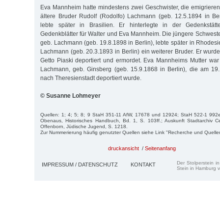
Eva Mannheim hatte mindestens zwei Geschwister, die emigrieren
ältere Bruder Rudolf (Rodolfo) Lachmann (geb. 12.5.1894 in Ber
lebte später in Brasilien. Er hinterlegte in der Gedenkst
Gedenkblätter für Walter und Eva Mannheim. Die jüngere Schweste
geb. Lachmann (geb. 19.8.1898 in Berlin), lebte später in Rhodesi
Lachmann (geb. 20.3.1893 in Berlin) ein weiterer Bruder. Er wurd
Getto Piaski deportiert und ermordet. Eva Mannheims Mutter war
Lachmann, geb. Ginsberg (geb. 15.9.1868 in Berlin), die am 19.
nach Theresienstadt deportiert wurde.
© Susanne Lohmeyer
Quellen: 1; 4; 5; 8; 9 StaH 351-11 AfW, 17678 und 12924; StaH 522-1 992
Obenaus, Historisches Handbuch, Bd. 1, S. 103ff.; Auskunft Stadtarchiv C
Offen­­born, Jüdische Jugend, S. 1218.
Zur Nummerierung häufig genutzter Quellen siehe Link "Recherche und Quelle
druckansicht
/
Seitenanfang
Der Stolperstein i
IMPRESSUM / DATENSCHUTZ
KONTAKT
Stein in Hamburg v