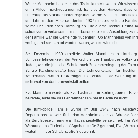
Walter Mannheim besuchte das Technikum Mittweida. Wir wissen ni
er in Ahlden nachgegangen ist. Es gibt den Hinweis, dass e
Lüneburg als Motorradfahrer registriert wurde. Vielleicht arbeitete
und fuhr mit dem Motorrad dorthin. 1937 meldete sich die Familie
Wilma und Ruth nach Hamburg ab. Die älteste Tochter Hertha ha
schon vorher verlassen, um zu arbeiten oder eine Ausbildung zu
der Familie war die Gemeinde "judenfrei". Ob Mannheims von ih
verfolgt und schikaniert worden waren, wissen wir nicht.
Seit Dezember 1939 arbeitete Walter Mannheim in Hamburg 
Schlosserlehrwerkstatt der Werkschule der Hamburger Volks- u
Juden, wie die jüdische Schule nach Zusammenlegung der Talmu
Schule Karolinenstraße hieß. Die Lehrwerkstätten für Tischler
Weidenallee waren 1934 eingerichtet worden. Die Wohnung in 
nicht weit von der Lehrwerkstatt entfernt.
Eva Mannheim wurde als Eva Lachmann in Berlin geboren. Bevo
heiratete, hatte sie das Lehrerinnenseminar in Berlin besucht.
Die fünfköpfige Familie wurde im Juli 1942 nach Auschwitz
Deportationsliste war für Hertha Mannheim als letzte Adresse Jo
als Berufsbezeichnung war Hausangestellte verzeichnet. Für Wa
Wohnung das "Judenhaus" Agathenstraße 3 genannt, Eva, Wilma u
weiterhin in der Schäferstraße 8 gewohnt.