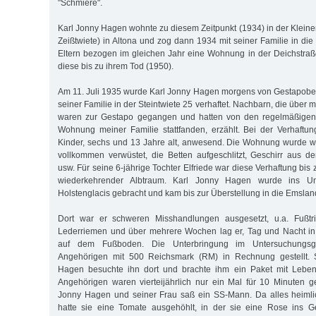
"Schmiere".
Karl Jonny Hagen wohnte zu diesem Zeitpunkt (1934) in der Kleinen C
Zeißtwiete) in Altona und zog dann 1934 mit seiner Familie in die 
Eltern bezogen im gleichen Jahr eine Wohnung in der Deichstra
diese bis zu ihrem Tod (1950).
Am 11. Juli 1935 wurde Karl Jonny Hagen morgens von Gestapob
seiner Familie in der Steintwiete 25 verhaftet. Nachbarn, die über 
waren zur Gestapo gegangen und hatten von den regelmäßigen 
Wohnung meiner Familie stattfanden, erzählt. Bei der Verhaftu
Kinder, sechs und 13 Jahre alt, anwesend. Die Wohnung wurde w
vollkommen verwüstet, die Betten aufgeschlitzt, Geschirr aus 
usw. Für seine 6-jährige Tochter Elfriede war diese Verhaftung bis
wiederkehrender Albtraum. Karl Jonny Hagen wurde ins Unt
Holstenglacis gebracht und kam bis zur Überstellung in die Emsla
Dort war er schweren Misshandlungen ausgesetzt, u.a. Fußtri
Lederriemen und über mehrere Wochen lag er, Tag und Nacht in 
auf dem Fußboden. Die Unterbringung im Untersuchungsg
Angehörigen mit 500 Reichsmark (RM) in Rechnung gestellt. 
Hagen besuchte ihn dort und brachte ihm ein Paket mit Leben
Angehörigen waren vierteijährlich nur ein Mal für 10 Minuten ge
Jonny Hagen und seiner Frau saß ein SS-Mann. Da alles heiml
hatte sie eine Tomate ausgehöhlt, in der sie eine Rose ins G