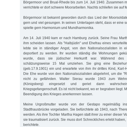
Börgermoor und Brual-Rhede bis zum 14. Juli 1940. Zusammen 
verrichtete er dort schwere Moorarbeiten. Nachts schliefen sie auf 
Börgermoor ist bekannt geworden durch das Lied der Moorsoldat
gern und viel gesungen. In seinen Unterlagen steht, dass er eine 
spielte gern Harmonium und Mundharmonika.
Am 14. Juli 1940 kam er nach Hamburg zurück. Seine Frau Marth
ihm scheiden lassen. Als "Halbjüdin" und Ehefrau eines verurteilte
lebte sie in ständiger Angst, von den Nationalsozialisten in e
deportiert zu werden. Ihr wurden ständig die Wohnungen gekü
wurde, dass sie jüdischer Herkunft war. Während des 
schätzungsweise 15 Mal umziehen. Sie ging eine Beziehun
(geb.17.9.1901) ein und erwartete von ihm ihr drittes Kind, Karl-
Die Ehe wurde von den Nationalsozialisten abgelehnt, um die "
nicht zu gefährden. Walter Sierau wurde 1943 zum Wehrd
(Königsberg) eingesetzt und geriet dann wahrschein
Kriegsgefangenschaft. Es ist nicht bekannt, wo er begraben liegt. 
Beendigung des Krieges anerkennen lassen.
Meine Urgroßmutter wurde von der Gestapo regelmäßig ins
Stadthausbrücke vorgeladen. Sie befürchtete ab 1943, nach Theres
werden. Als ihre Tochter Martha Hagen statt ihrer zu einer dieser V
sie traumatisiert zurück. Sie muss dort Schreckliches erlebt haben,
berichtete.