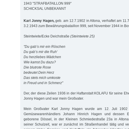
1943 "STRAFBATAILLON 999"
SCHICKSAL UNBEKANNT
Karl Jonny Hagen,
geb. am 12.7.1902 in Altona, verhaftet am 11
3.2.1943 zum Bewährungsbataillon 999, seit November 1944 in Bo
Steintwiete/Ecke Deichstraße
(Steintwiete 25)
"Du gab’s mir ein Röschen
Du gab’s mir die Ruh‘
Du herzliebes Mädchen
Wie kamst Du dazu?
Die blutrote Rose
bedeutet Dein Herz
Das stets mich umkoste
in Freud und in Schmerz"
Der, der diese Zeilen 1936 in der Haftanstalt KOLAFU für seine Ehe
Jonny Hagen und war mein Großvater.
Mein Großvater Karl Jonny Hagen wurde am 12. Juli 1902 
Gemüsewarenhändlers Johann Hinrich Hagen und dessen E
geborene Dössel, in der Kleinen Schmiedestraße 23a in Alton
seiner Schulzeit, war er zunächst im Straßenhandel tätig und 