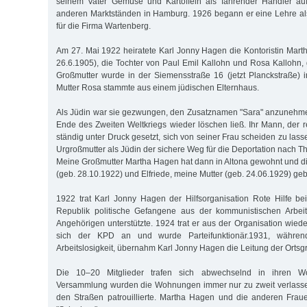
seinem Vater Gemüse und Kartoffeln als fahrender Händler au
anderen Marktständen in Hamburg. 1926 begann er eine Lehre al
für die Firma Wartenberg.
Am 27. Mai 1922 heiratete Karl Jonny Hagen die Kontoristin Mar
26.6.1905), die Tochter von Paul Emil Kallohn und Rosa Kallohn,
Großmutter wurde in der Siemensstraße 16 (jetzt Planckstraße) i
Mutter Rosa stammte aus einem jüdischen Elternhaus.
Als Jüdin war sie gezwungen, den Zusatznamen "Sara" anzunehme
Ende des Zweiten Weltkriegs wieder löschen ließ. Ihr Mann, der r
ständig unter Druck gesetzt, sich von seiner Frau scheiden zu las
Urgroßmutter als Jüdin der sichere Weg für die Deportation nach 
Meine Großmutter Martha Hagen hat dann in Altona gewohnt und d
(geb. 28.10.1922) und Elfriede, meine Mutter (geb. 24.06.1929) ge
1922 trat Karl Jonny Hagen der Hilfsorganisation Rote Hilfe be
Republik politische Gefangene aus der kommunistischen Arbei
Angehörigen unterstützte. 1924 trat er aus der Organisation wied
sich der KPD an und wurde Parteifunktionär.1931, während
Arbeitslosigkeit, übernahm Karl Jonny Hagen die Leitung der Ortsg
Die 10–20 Mitglieder trafen sich abwechselnd in ihren 
Versammlung wurden die Wohnungen immer nur zu zweit verlassen
den Straßen patrouillierte. Martha Hagen und die anderen Fr