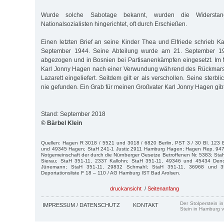
Wurde solche Sabotage bekannt, wurden die Widersta
Nationalsozialisten hingerichtet, oft durch Erschießen.
Einen letzten Brief an seine Kinder Thea und Elfriede schrieb 
September 1944. Seine Abteilung wurde am 21. September 1
abgezogen und in Bosnien bei Partisanenkämpfen eingesetzt. I
Karl Jonny Hagen nach einer Verwundung während des Rückmarsc
Lazarett eingeliefert. Seitdem gilt er als verschollen. Seine sterb
nie gefunden. Ein Grab für meinen Großvater Karl Jonny Hagen gibt 
Stand: September 2018
© Bärbel Klein
Quellen: Hagen R 3018 / 5521 und 3018 / 6820 Berlin, PST 3 / 30 Bl. 123 B
und 49345 Hagen; StaH 241-1 Justiz 2911 Hamburg Hagen; Hagen Rep. 947 
Notgemeinschaft der durch die Nürnberger Gesetze Betroffenen Nr. 5383; St
Sierau; StaH 351-11, 2337 Kallohn; StaH 351-11, 49346 und 45434 Den
Jünemann; StaH 351-11, 29832 Schmahl; StaH 351-11, 36968 und 35
Deportationsliste F 18 – 110 / AG Hamburg IST Bad Arolsen.
druckansicht
/
Seitenanfang
Der Stolperstein i
IMPRESSUM / DATENSCHUTZ
KONTAKT
Stein in Hamburg v