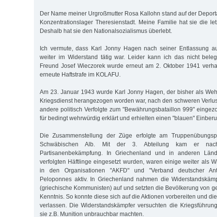
Der Name meiner Urgroßmutter Rosa Kallohn stand auf der Deportat
Konzentrationslager Theresienstadt. Meine Familie hat sie die le
Deshalb hat sie den Nationalsozialismus überlebt.
Ich vermute, dass Karl Jonny Hagen nach seiner Entlassung a
weiter im Widerstand tätig war. Leider kann ich das nicht bele
Freund Josef Wieczorek wurde erneut am 2. Oktober 1941 verhaf
erneute Haftstrafe im KOLAFU.
Am 23. Januar 1943 wurde Karl Jonny Hagen, der bisher als Weh
Kriegsdienst herangezogen worden war, nach den schweren Verlust
andere politisch Verfolgte zum "Bewährungsbataillon 999" einge
für bedingt wehrwürdig erklärt und erhielten einen "blauen" Einber
Die Zusammenstellung der Züge erfolgte am Truppenübungsp
Schwäbischen Alb. Mit der 3. Abteilung kam er nach
Partisanenbekämpfung. In Griechenland und in anderen Lände
verfolgten Häftlinge eingesetzt wurden, waren einige weiter als 
in den Organisationen "AKFD" und "Verband deutscher Anti
Peloponnes aktiv. In Griechenland nahmen die Widerstandskäm
(griechische Kommunisten) auf und setzten die Bevölkerung von g
Kenntnis. So konnte diese sich auf die Aktionen vorbereiten und die
verlassen. Die Widerstandskämpfer versuchten die Kriegsführun
sie z.B. Munition unbrauchbar machten.