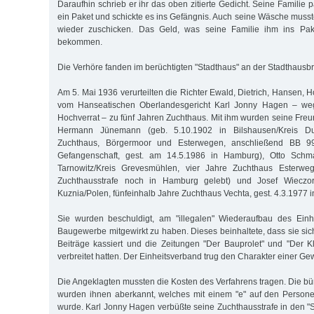
Daraufhin schrieb er ihr das oben zitierte Gedicht. Seine Familie 
ein Paket und schickte es ins Gefängnis. Auch seine Wäsche muss
wieder zuschicken. Das Geld, was seine Familie ihm ins Pake
bekommen.
Die Verhöre fanden im berüchtigten "Stadthaus" an der Stadthausbrü
Am 5. Mai 1936 verurteilten die Richter Ewald, Dietrich, Hansen, H
vom Hanseatischen Oberlandesgericht Karl Jonny Hagen – we
Hochverrat – zu fünf Jahren Zuchthaus. Mit ihm wurden seine Fr
Hermann Jünemann (geb. 5.10.1902 in Bilshausen/Kreis Dud
Zuchthaus, Börgermoor und Esterwegen, anschließend BB 99
Gefangenschaft, gest. am 14.5.1986 in Hamburg), Otto Schma
Tarnowitz/Kreis Grevesmühlen, vier Jahre Zuchthaus Esterwe
Zuchthausstrafe noch in Hamburg gelebt) und Josef Wieczor
Kuznia/Polen, fünfeinhalb Jahre Zuchthaus Vechta, gest. 4.3.1977 i
Sie wurden beschuldigt, am "illegalen" Wiederaufbau des Einh
Baugewerbe mitgewirkt zu haben. Dieses beinhaltete, dass sie sic
Beiträge kassiert und die Zeitungen "Der Bauprolet" und "Der K
verbreitet hatten. Der Einheitsverband trug den Charakter einer Ge
Die Angeklagten mussten die Kosten des Verfahrens tragen. Die bü
wurden ihnen aberkannt, welches mit einem "e" auf den Persone
wurde. Karl Jonny Hagen verbüßte seine Zuchthausstrafe in den "