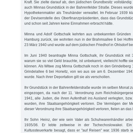
Kraft. Sie zielte darauf ab, den jüdischen Grundbesitz vollständig
auch Minnas Grundstück in der Bahrenfelder Straße. Dieses wur
Hypothekenmakler als Treuhänder verwaltet. Im Februar 1939 kl
der Devisenstelle des Oberfinanzpräsidenten, dass das Grundstück
und schon seit Jahren keine Einnahmen erbracht hätte.
Minna und Adolf Gottschalk kehrten aus unbekannten Gründen
Hamburg zurück, sie wohnten nun in der Brahmsallee 6 bei Hoffm
23 März 1940 und wurde auf dem jüdischen Friedhof in Ohlsdorf be
Im Juni 1940 beantragte Minna Gottschalk, ihr Grundstück mit
warum sie so viel Geld brauchte, ist unbekannt, vielleicht hoffte 
können. Als Witwe zog Minna Gottschalk noch in den Grindelberg 1
Grindelallee 6 bei Horwitz, von wo aus sie am 6. Dezember 194
wurde. Nach ihrer Deportation gilt sie als verschollen.
Ihr Grundstück in der Bahrenfelderstraße wurde im selben Monat 
eingezogen, da nach der 11. Verordnung zum Reichsbürgerges
1941, alle Juden, die ihren Aufenthalt ins Ausland verlegten, bzw.
wurden, ihre Staatsangehörigkeit verloren. Die Vermögen der M
dieser Verordnung ihre Staatsangehörigkeit verloren, fielen an das
Ihr Sohn Heinz, der wie sein Vater als Schuhwarenhändler arbe
1935/36. Er lebte zeitweise in der Tschechoslowakei. Ein
Kultussteuerkarte besagt, dass er "auf Reisen" war. 1936 starb s