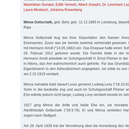
Maximilian Gumpel
,
Edith Horwitz
,
Albert Josephi
,
Dr. Leonhard La
Laura Mosbach
,
Johanna Rosenberg
Minna Gottschalk,
geb. Behr, geb. 11.12.1885 in Lüneburg, deport
Riga
Minna Gottschalk trug bei ihrer Deportation den Namen ihres
Ehemannes. Zuvor war sie bereits zweimal verheiratet gewesen. 
mit Hermann Arndt (*14.05.1882) ein. Das Ehepaar hatte einen Soh
26. Februar 1912 geboren wurde. Die Familie lebte in der I
Hermann Arndt arbeitete im Schuhgeschäft H. Ernst Plümer in der
in Altona, das ihm wahrscheinlich auch gehörte. Für das Grundstü
Eigentümerin in den Adressbüchern angegeben, sie erbte es von 
am 2.10.1919 verstarb.
Minna heiratete bald darauf Louis genannt Ludwig Levy (*18.10.82
Sohn in die Isestraße zog und auch im Schuhgeschäft Plümer ar
Ehe währte jedoch nicht lange; Ludwig Levy verstarb bereits im Jah
1927 ging Minna die dritte und letzte Ehe ein, sie heiratete
Adolf/Adolph Gottschalk (*28.9.78). Er und Minna verließen 
zogen nach Stuttgart.
Am 26. April 1938 trat die Verordnung über die Anmeldung des 