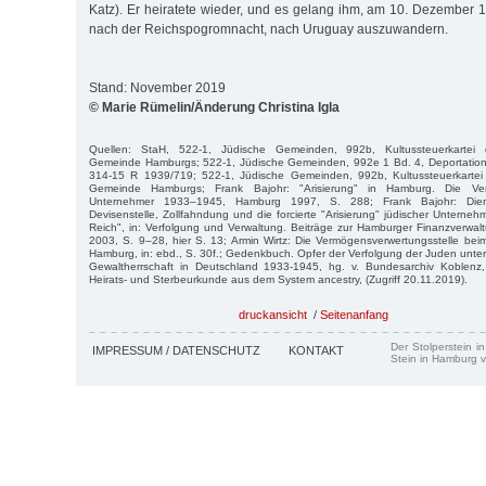
Katz). Er heiratete wieder, und es gelang ihm, am 10. Dezember 
nach der Reichspogromnacht, nach Uruguay auszuwandern.
Stand: November 2019
© Marie Rümelin/Änderung Christina Igla
Quellen: StaH, 522-1, Jüdische Gemeinden, 992b, Kultussteuerkartei de
Gemeinde Hamburgs; 522-1, Jüdische Gemeinden, 992e 1 Bd. 4, Deportationsl
314-15 R 1939/719; 522-1, Jüdische Gemeinden, 992b, Kultussteuerkartei d
Gemeinde Hamburgs; Frank Bajohr: "Arisierung" in Hamburg. Die Ve
Unternehmer 1933–1945, Hamburg 1997, S. 288; Frank Bajohr: Diens
Devisenstelle, Zollfahndung und die forcierte "Arisierung" jüdischer Unterne
Reich", in: Verfolgung und Verwaltung. Beiträge zur Hamburger Finanzverw
2003, S. 9–28, hier S. 13; Armin Wirtz: Die Vermögensverwertungsstelle bei
Hamburg, in: ebd., S. 30f.; Gedenkbuch. Opfer der Verfolgung der Juden unter 
Gewaltherrschaft in Deutschland 1933-1945, hg. v. Bundesarchiv Koblenz
Heirats- und Sterbeurkunde aus dem System ancestry, (Zugriff 20.11.2019).
druckansicht
/
Seitenanfang
Der Stolperstein i
IMPRESSUM / DATENSCHUTZ
KONTAKT
Stein in Hamburg v