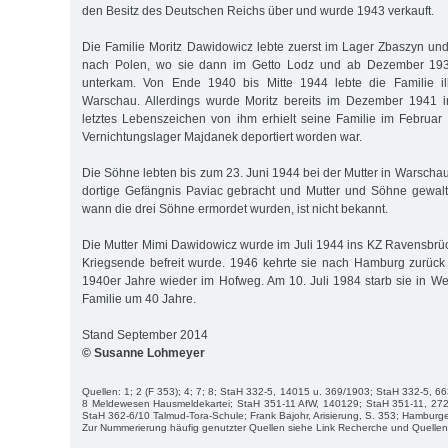
den Besitz des Deutschen Reichs über und wurde 1943 verkauft.
Die Familie Moritz Dawidowicz lebte zuerst im Lager Zbaszyn und
nach Polen, wo sie dann im Getto Lodz und ab Dezember 19
unterkam. Von Ende 1940 bis Mitte 1944 lebte die Familie ill
Warschau. Allerdings wurde Moritz bereits im Dezember 1941 in
letztes Lebenszeichen von ihm erhielt seine Familie im Februa
Vernichtungslager Majdanek deportiert worden war.
Die Söhne lebten bis zum 23. Juni 1944 bei der Mutter in Warscha
dortige Gefängnis Paviac gebracht und Mutter und Söhne gewal
wann die drei Söhne ermordet wurden, ist nicht bekannt.
Die Mutter Mimi Dawidowicz wurde im Juli 1944 ins KZ Ravensbrück
Kriegsende befreit wurde. 1946 kehrte sie nach Hamburg zurüc
1940er Jahre wieder im Hofweg. Am 10. Juli 1984 starb sie in Wed
Familie um 40 Jahre.
Stand September 2014
© Susanne Lohmeyer
Quellen: 1; 2 (F 353); 4; 7; 8; StaH 332-5, 14015 u. 369/1903; StaH 332-5, 6
8 Meldewesen Hausmeldekartei; StaH 351-11 AfW, 140129; StaH 351-11, 27
StaH 362-6/10 Talmud-Tora-Schule; Frank Bajohr, Arisierung, S. 353; Hamburg
Zur Nummerierung häufig genutzter Quellen siehe Link Recherche und Quellen