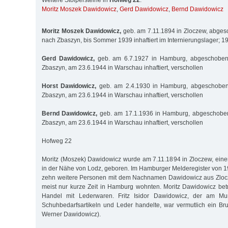
Weitere Stolpersteine in
Hofweg 22
:
Moritz Moszek Dawidowicz
,
Gerd Dawidowicz
,
Bernd Dawidowicz
Moritz Moszek Dawidowicz,
geb. am 7.11.1894 in Zloczew, abge
nach Zbaszyn, bis Sommer 1939 inhaftiert im Internierungslager; 
Gerd Dawidowicz,
geb. am 6.7.1927 in Hamburg, abgeschoben
Zbaszyn, am 23.6.1944 in Warschau inhaftiert, verschollen
Horst Dawidowicz,
geb. am 2.4.1930 in Hamburg, abgeschobe
Zbaszyn, am 23.6.1944 in Warschau inhaftiert, verschollen
Bernd Dawidowicz,
geb. am 17.1.1936 in Hamburg, abgeschobe
Zbaszyn, am 23.6.1944 in Warschau inhaftiert, verschollen
Hofweg 22
Moritz (Moszek) Dawidowicz wurde am 7.11.1894 in Zloczew, einer
in der Nähe von Lodz, geboren. Im Hamburger Melderegister von 1
zehn weitere Personen mit dem Nachnamen Dawidowicz aus Zlocz
meist nur kurze Zeit in Hamburg wohnten. Moritz Dawidowicz be
Handel mit Lederwaren. Fritz Isidor Dawidowicz, der am M
Schuhbedarfsartikeln und Leder handelte, war vermutlich ein Bru
Werner Dawidowicz).