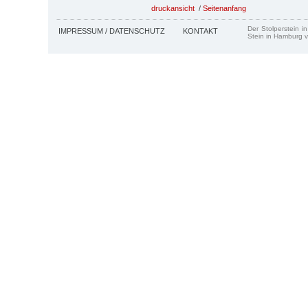
druckansicht
/
Seitenanfang
Der Stolperstein i
IMPRESSUM / DATENSCHUTZ
KONTAKT
Stein in Hamburg v