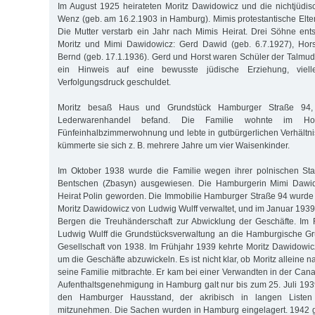
Im August 1925 heirateten Moritz Dawidowicz und die nichtjüdi
Wenz (geb. am 16.2.1903 in Hamburg). Mimis protestantische Elter
Die Mutter verstarb ein Jahr nach Mimis Heirat. Drei Söhne en
Moritz und Mimi Dawidowicz: Gerd Dawid (geb. 6.7.1927), Hors
Bernd (geb. 17.1.1936). Gerd und Horst waren Schüler der Talmud-
ein Hinweis auf eine bewusste jüdische Erziehung, viel
Verfolgungsdruck geschuldet.
Moritz besaß Haus und Grundstück Hamburger Straße 94,
Lederwarenhandel befand. Die Familie wohnte im H
Fünfeinhalbzimmerwohnung und lebte in gutbürgerlichen Verhältnis
kümmerte sie sich z. B. mehrere Jahre um vier Waisenkinder.
Im Oktober 1938 wurde die Familie wegen ihrer polnischen Sta
Bentschen (Zbasyn) ausgewiesen. Die Hamburgerin Mimi Dawid
Heirat Polin geworden. Die Immobilie Hamburger Straße 94 wurde
Moritz Dawidowicz von Ludwig Wulff verwaltet, und im Januar 19
Bergen die Treuhänderschaft zur Abwicklung der Geschäfte. Im 
Ludwig Wulff die Grundstücksverwaltung an die Hamburgische Gr
Gesellschaft von 1938. Im Frühjahr 1939 kehrte Moritz Dawidowicz
um die Geschäfte abzuwickeln. Es ist nicht klar, ob Moritz allein
seine Familie mitbrachte. Er kam bei einer Verwandten in der Cana
Aufenthaltsgenehmigung in Hamburg galt nur bis zum 25. Juli 1939
den Hamburger Hausstand, der akribisch in langen Listen 
mitzunehmen. Die Sachen wurden in Hamburg eingelagert. 1942 g