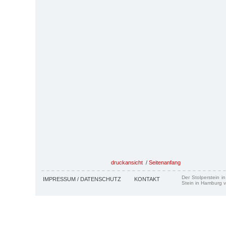
druckansicht
/
Seitenanfang
Der Stolperstein i
IMPRESSUM / DATENSCHUTZ
KONTAKT
Stein in Hamburg v