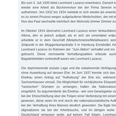
Bis zum 3. Juli 1930 blieb Leonhard Lazarus erwerbslos. Danach k
wieder eine Arbeit als Bücherrevisor bei der Firma Seresin 
aufnehmen. Von 1932 bis 1934 meldete er sich wieder als erwerbsl
es zu einem Prozess wegen aufgelaufener Mietschulden, der mit e
Nun das Paar wechselte mehrfach den Wohnsitz (immer Zimmer zur
Im Oktober 1934 übernahm Leonhard Lazarus einen Verkaufskiosk
Altona, den er jedoch aufgab, als er sich als unrentabel entp
arbeitete er in dem Geschäft (Metallschmelze/Metallwaren) sei
Zeitpunkt in der Müggenkampstraße 5 in Hamburg Eimsbüttel. A
Leonhard Lazarus im Rahmen der "Juni-Aktion" verhaftet und in
gebracht. Diese reichsweite Verhaftungsaktion erfasste a
Bagatelldelikten vorbestraft waren wie Leonhard Lazarus.
Die deprimierende soziale Lage und die eskalierende Verfolgung
ohne Auswirkung auf dessen Ehe: Im Juni 1937 trennte sich das 
Ehefrau einen Antrag auf "Aufhebung" der Ehe ein, währen
Sachsenhausen einsaß. Die Möglichkeit für nichtjüdische Ehepart
"rassischen" Gründen zu verlangen, hatten die Nationalsozi
eingeführt. So argumentierte die Ehefrau - wie vom Gesetzgeber vo
bei der Eheschließung über die Folgen einer Verbindung mit einem
gewesen, diese seien ihr erst durch die nationalsozialistische A
bei der Verhaftung ihres Mannes deutlich geworden. Sie fügte h
stigmatisiere sie bei der Arbeitssuche, und im übrigen woll
Deutschland verlassen wolle, auf keinen Fall folgen. Leonha