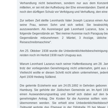
Verhandlung nicht beiwohnen, sondern nur aus dem Konzentra
mitteilen, er sei mit der Aufhebung der Ehe einverstanden. Damit al
noch den dürftigen Schutz vor Verfolgung und Verhaftung, den ein
Zur selben Zeit stellte Leonhards Vater Joseph Lazarus einen A
seine Frau, seinen Sohn und sich selbst. Sie beabsichti
auszuwandern. Als Ausreisegut gab Leonhard Lazarus, bzw. se
folgende Gegenstände an: "Bei meiner Ausreise nach Paraguay bea
Gegenstände mitzunehmen: 2 Mäntel, 3 Anzüge, üblich
Reiseschreibmaschine".
Am 25. Oktober 1938 wurde die Unbedenklichkeitsbescheinigung a
reisten noch im Herbst 1938 nach Uruguay aus.
Warum Leonhard Lazarus nach seiner Haftentlassung am 28. Jan
trotz der vorliegenden Genehmigung nicht unternahm, geht aus d
Vielleicht wollte er diesen Schritt nicht allein unternehmen, jeden
April 1939 Hedwig Süßkind.
Die gelernte Erzieherin war am 24.05.1892 in Gehrden geboren 
Hamburg. Sie gehörte der Jüdischen Gemeinde an. Im April 1939
einen Auswanderungsantrag und berief sich dabei auf den be
genehmigten Antrag. Die Kosten für die Ausreise sollten vom 
übernommen werden. Sie erhielt eine Unbedenklichkeitsbesc
Zeitpunkt wohnte das Ehepaar in der Dillstraße 20 bei Mayer. L