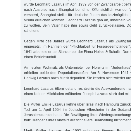
wurde Leonhard Lazarus im April 1939 von der Zwangsarbeit befrei
nach Ausreise nach Shanghai bemühte. Offensichtlich war der
versperrt, Shanghai stellte für deutsche Juden das letztmögliche
Visum erreichen konnten. Leonhard Lazarus gab an, innerhalb v
zu wollen. Sein Vater habe ihm etwas Geld zurückgelassen. D
scheiterte.
Gegen Mitte des Jahres wurde Leonhard Lazarus als Zwangsarb
eingesetzt, im Rahmen der "Pflichtarbeit für Fürsorgeempfänger"
1941 arbeitete er als Stanzer bei der Firma Holste & Schultz. Dort 
einen Betriebsunfall.
Am letzten Wohnsitz als Untermieter bei Horwitz im "Judenhaus"
erhielten beide den Deportationsbefehl. Am 8. November 1941
Hedwig Lazarus nach Minsk deportiert. Sie kehrten nicht wieder au
Leonhard Lazarus Eltern gelang rechtzeitig die Auswanderung n
einen kleinen Milchladen eröffneten. Joseph Lazarus starb dort mit 
Die Mutter Emilie Lazarus kehrte über Israel nach Hamburg zurück
Tod am 1. April 1954 im Jüdischen Altersheim in der Sedanst
Jerusalemkrankenhaus. Die Bewilligung ihrer Wiedergutmachungs
trotz Drängens ihres Anwalts auf schnellere Bearbeitung nicht mehr
Moritz Walter Lazarus, der 1902 geborene, jüngere Bruder