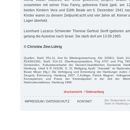
zusammen mit seiner Frau Fanny, geborene Falck (geb. am 12
beiden Kindern Vera und Edith Beate am 6. Dezember 1941 nach
Kinder waren zu diesem Zeitpunkt acht und vier Jahre alt. Keiner 
Lager überlebt.
Leonhard Lazarus Schwester Therese Gertrud Senft (geboren am 
gelang die Ausreise nach Israel. Sie starb dort am 13.09.1965.
© Christine Zinn-Lührig
Quellen: StaH, 351-11, Amt für Wiedergutmachung, Abl. 2008/1; StaH, 314
R1938/2261; StaH, 314-15, Oberfinanzpräsident, FVg 4767 und FVg 780
Gemeinden, Kultussteuerkartei der Deutsch-Israelitischen Gemeinde Hamb
Hamburg, Urteil 6 R 243/38, S. 2f; Wolfgang Ayaß: "Asoziale" im Nationalso
Beate Meyer (Hg.): Die Verfolgung und Ermordung der Hamburger Juden 
Zeugnis. Erinnerung. Hamburg 2007, 2.Auflage; Patrick Wagner: Volksgeme
Konzeptionen und Praxis der Kriminalpolizei in der Zeit der Wei
Nationalsozialismus. Hamburg 1996.
druckansicht
/
Seitenanfang
Der Stolperstein i
IMPRESSUM / DATENSCHUTZ
KONTAKT
Stein in Hamburg v