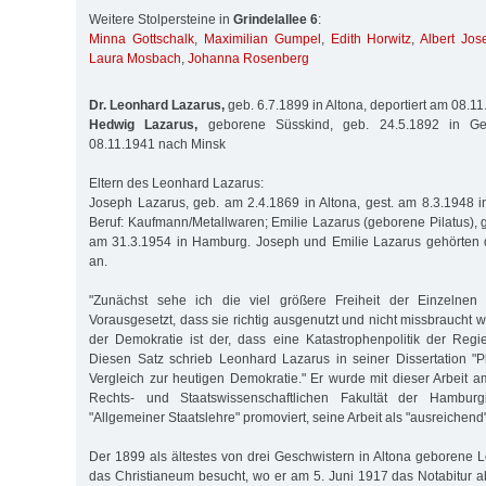
Weitere Stolpersteine in
Grindelallee 6
:
Minna Gottschalk
,
Maximilian Gumpel
,
Edith Horwitz
,
Albert Jos
Laura Mosbach
,
Johanna Rosenberg
Dr. Leonhard Lazarus,
geb. 6.7.1899 in Altona, deportiert am 08.1
Hedwig Lazarus,
geborene Süsskind, geb. 24.5.1892 in Geh
08.11.1941 nach Minsk
Eltern des Leonhard Lazarus:
Joseph Lazarus, geb. am 2.4.1869 in Altona, gest. am 8.3.1948 
Beruf: Kaufmann/Metallwaren; Emilie Lazarus (geborene Pilatus), 
am 31.3.1954 in Hamburg. Joseph und Emilie Lazarus gehörten d
an.
"Zunächst sehe ich die viel größere Freiheit der Einzelnen 
Vorausgesetzt, dass sie richtig ausgenutzt und nicht missbraucht wi
der Demokratie ist der, dass eine Katastrophenpolitik der Regie
Diesen Satz schrieb Leonhard Lazarus in seiner Dissertation "P
Vergleich zur heutigen Demokratie." Er wurde mit dieser Arbeit 
Rechts- und Staatswissenschaftlichen Fakultät der Hamburgi
"Allgemeiner Staatslehre" promoviert, seine Arbeit als "ausreichend
Der 1899 als ältestes von drei Geschwistern in Altona geborene 
das Christianeum besucht, wo er am 5. Juni 1917 das Notabitur ab