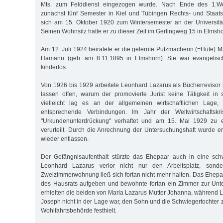
Mts. zum Felddienst eingezogen wurde. Nach Ende des 1.Welt
zunächst fünf Semester in Kiel und Tübingen Rechts- und Staats
sich am 15. Oktober 1920 zum Wintersemester an der Universitä
Seinen Wohnsitz hatte er zu dieser Zeit im Gerlingweg 15 in Elmsho
Am 12. Juli 1924 heiratete er die gelernte Putzmacherin (=Hüte) 
Hamann (geb. am 8.11.1895 in Elmshorn). Sie war evangelisc
kinderlos.
Von 1926 bis 1929 arbeitete Leonhard Lazarus als Bücherrevisor
lassen offen, warum der promovierte Jurist keine Tätigkeit in
vielleicht lag es an der allgemeinen wirtschaftlichen Lage, v
entsprechende Verbindungen. Im Jahr der Weltwirtschaftsk
"Urkundenunterdrückung" verhaftet und am 15. Mai 1929 zu 
verurteilt. Durch die Anrechnung der Untersuchungshaft wurde 
wieder entlassen.
Der Gefängnisaufenthalt stürzte das Ehepaar auch in eine schw
Leonhard Lazarus verlor nicht nur den Arbeitsplatz, sond
Zweizimmerwohnung ließ sich fortan nicht mehr halten. Das Ehepa
des Hausrats aufgeben und bewohnte fortan ein Zimmer zur Un
erhielten die beiden von Maria Lazarus Mutter Johanna, während 
Joseph nicht in der Lage war, den Sohn und die Schwiegertochter z
Wohlfahrtsbehörde festhielt.