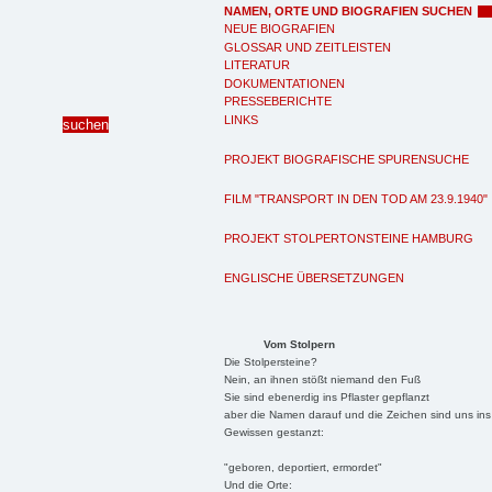
NAMEN, ORTE UND BIOGRAFIEN SUCHEN
NEUE BIOGRAFIEN
GLOSSAR UND ZEITLEISTEN
LITERATUR
DOKUMENTATIONEN
PRESSEBERICHTE
LINKS
PROJEKT BIOGRAFISCHE SPURENSUCHE
FILM "TRANSPORT IN DEN TOD AM 23.9.1940"
PROJEKT STOLPERTONSTEINE HAMBURG
ENGLISCHE ÜBERSETZUNGEN
Vom Stolpern
Die Stolpersteine?
Nein, an ihnen stößt niemand den Fuß
Sie sind ebenerdig ins Pflaster gepflanzt
aber die Namen darauf und die Zeichen sind uns ins
Gewissen gestanzt:
"geboren, deportiert, ermordet"
Und die Orte: