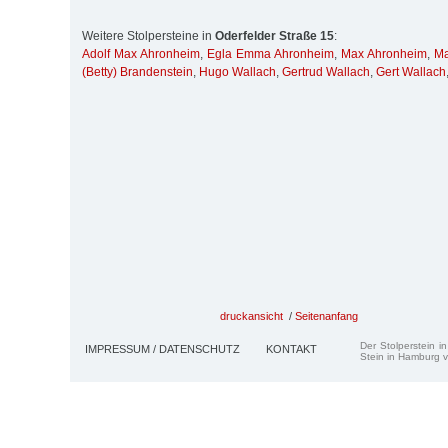
Weitere Stolpersteine in
Oderfelder Straße 15
:
Adolf Max Ahronheim
,
Egla Emma Ahronheim
,
Max Ahronheim
,
Ma
(Betty) Brandenstein
,
Hugo Wallach
,
Gertrud Wallach
,
Gert Wallach
druckansicht
/
Seitenanfang
Der Stolperstein i
IMPRESSUM / DATENSCHUTZ
KONTAKT
Stein in Hamburg v