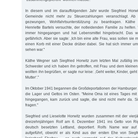
In diesem und im darauffolgenden Jahr wurde Siegfried Horwi
Gemeinde nicht mehr zu Steuerzahlungen veranschlagt. Ab
gezwungen, Wohlfahrtsunterstützung zu beantragen. Käthe
Henriette Bartels versuchte, der notleidenden Familie zu helfen. 
immer hingegangen und hat Lebensmittel hingebracht. Das w
gefährlich. Aber sie sagte: ‚Ich bin eine alte Frau, was sollen sie m
einen Korb mit einer Decke drüber dabei. Sie hat sich immer um
sehen war."
Käthe Wegner sah Siegfried Horwitz zum letzten Mal zufällig im 
Schwester und ich haben ihn getroffen, mit Frau und dem kleinen 
wollten ihn begrüßen, er sagte nur leise: ‚Geht weiter, Kinder, geht
Mutter‘."
Im Oktober 1941 begannen die Großdeportationen der Hamburger 
die Lager und Gettos im Osten. "Meine Oma ist eines Tages mit
hingegangen, kam zurück und sagte, die sind nicht mehr da. S
fragen."
Siegfried und Lieselotte Horwitz wurden zusammen mit der vier
dreizehnjährigen Rolf am 6. Dezember 1941 ins Getto von Rig
deutsch besetzten Lettland, deportiert. Rolfs Name war auf 
aufgeführt, obwohl er als Kind aus der ersten Ehe von Siegfr