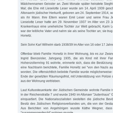
Mädchennamen Geissler an. Zwei Monate später heiratete Siegfri
Mal; die Ehe mit Lieselotte Leser wurde am 14. April 1939 gesc
Altonaerin jüdischer Herkunft, geboren am 24. September 1914, w
als ihr Mann. Ihre Eltern waren Emil Leser und seine Frau Je
Lieselotte Leser hatte am 29. November 1937 im Alter von 23 Ja
Krankenhaus eine uneheliche Tochter zur Welt gebracht, Karin Le
war der leibliche Vater und nahm sie als seine Tochter an; sie t
Horwitz.
Sein Sohn Karl Wilhelm starb 1938/39 im Alter von 16 oder 17 Jahre
Offenbar blieb Familie Horwitz in ihrer Wohnung, bis es zur Z
Ingrid Bienzeisler, Jahrgang 1935, die als Kind mit ihrer F
Hohenzollernring 91 wohnte, erinnerte sich, dass die Bestürzung
eine Nachbarin berichtete, Familie Horwitz sei "von den Nazis 
worden. Die offensichtlich beliebte Familie wurde möglicherweise
Ende der gesetzten Räumungsfrist, mit Unterstützung von Polize
aus der Wohnung vertrieben.
Laut Kultussteuerkarte der Jüdischen Gemeinde wohnte Familie H
in der Reichenstraße 7 und wurde 1940 im Altonaer "Judenhaus" 
einquartiert. Die Nationalsozialisten siedelten die jüdische Be
Besitz des Jüdischen Religionsverbandes um, die von der Gest
Aus Berichten von Angehörigen wusste Käthe Wegner, dass 
"zusammengepfercht" wohnen musste.