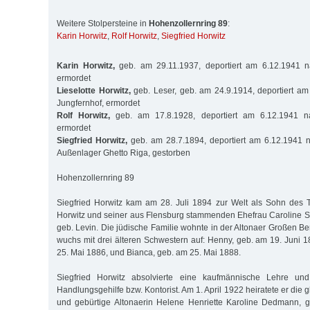
Weitere Stolpersteine in
Hohenzollernring 89
:
Karin Horwitz
,
Rolf Horwitz
,
Siegfried Horwitz
Karin Horwitz,
geb. am 29.11.1937, deportiert am 6.12.1941 n
ermordet
Lieselotte Horwitz,
geb. Leser, geb. am 24.9.1914, deportiert a
Jungfernhof, ermordet
Rolf Horwitz,
geb. am 17.8.1928, deportiert am 6.12.1941 na
ermordet
Siegfried Horwitz,
geb. am 28.7.1894, deportiert am 6.12.1941 n
Außenlager Ghetto Riga, gestorben
Hohenzollernring 89
Siegfried Horwitz kam am 28. Juli 1894 zur Welt als Sohn des 
Horwitz und seiner aus Flensburg stammenden Ehefrau Caroline Sa
geb. Levin. Die jüdische Familie wohnte in der Altonaer Großen Be
wuchs mit drei älteren Schwestern auf: Henny, geb. am 19. Juni 1
25. Mai 1886, und Bianca, geb. am 25. Mai 1888.
Siegfried Horwitz absolvierte eine kaufmännische Lehre und
Handlungsgehilfe bzw. Kontorist. Am 1. April 1922 heiratete er die g
und gebürtige Altonaerin Helene Henriette Karoline Dedmann,