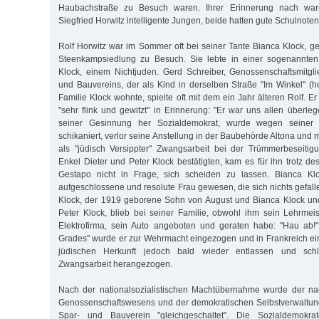
Haubachstraße zu Besuch waren. Ihrer Erinnerung nach wa
Siegfried Horwitz intelligente Jungen, beide hatten gute Schulnoten
Rolf Horwitz war im Sommer oft bei seiner Tante Bianca Klock, ge
Steenkampsiedlung zu Besuch. Sie lebte in einer sogenannten
Klock, einem Nichtjuden. Gerd Schreiber, Genossenschaftsmitgl
und Bauvereins, der als Kind in derselben Straße "Im Winkel" (
Familie Klock wohnte, spielte oft mit dem ein Jahr älteren Rolf. Er ha
"sehr flink und gewitzt" in Erinnerung: "Er war uns allen überle
seiner Gesinnung her Sozialdemokrat, wurde wegen seiner 
schikaniert, verlor seine Anstellung in der Baubehörde Altona und m
als "jüdisch Versippter" Zwangsarbeit bei der Trümmerbeseitig
Enkel Dieter und Peter Klock bestätigten, kam es für ihn trotz d
Gestapo nicht in Frage, sich scheiden zu lassen. Bianca Klo
aufgeschlossene und resolute Frau gewesen, die sich nichts gefal
Klock, der 1919 geborene Sohn von August und Bianca Klock und
Peter Klock, blieb bei seiner Familie, obwohl ihm sein Lehrmeist
Elektrofirma, sein Auto angeboten und geraten habe: "Hau ab!"
Grades" wurde er zur Wehrmacht eingezogen und in Frankreich ei
jüdischen Herkunft jedoch bald wieder entlassen und schli
Zwangsarbeit herangezogen.
Nach der nationalsozialistischen Machtübernahme wurde der na
Genossenschaftswesens und der demokratischen Selbstverwaltung
Spar- und Bauverein "gleichgeschaltet". Die Sozialdemokr