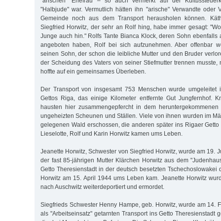
"arischen" Ehefrau – so auch vermerkt auf der Kultussteuerk
"Halbjude" war. Vermutlich hätten ihn "arische" Verwandte oder V
Gemeinde noch aus dem Transport herausholen können. Käth
Siegfried Horwitz, der sehr an Rolf hing, habe immer gesagt: "Wo
Junge auch hin." Rolfs Tante Bianca Klock, deren Sohn ebenfalls al
angeboten haben, Rolf bei sich aufzunehmen. Aber offenbar wol
seinen Sohn, der schon die leibliche Mutter und den Bruder verlo
der Scheidung des Vaters von seiner Stiefmutter trennen musste, 
hoffte auf ein gemeinsames Überleben.
Der Transport von insgesamt 753 Menschen wurde umgeleitet i
Gettos Riga, das einige Kilometer entfernte Gut Jungfernhof.
hausten hier zusammengepfercht in dem heruntergekommenen 
ungeheizten Scheunen und Ställen. Viele von ihnen wurden im M
gelegenen Wald erschossen, die anderen später ins Rigaer Getto tr
Lieselotte, Rolf und Karin Horwitz kamen ums Leben.
Jeanette Horwitz, Schwester von Siegfried Horwitz, wurde am 19. 
der fast 85-jährigen Mutter Klärchen Horwitz aus dem "Judenhau
Getto Theresienstadt in der deutsch besetzten Tschechoslowakei d
Horwitz am 15. April 1944 ums Leben kam. Jeanette Horwitz wur
nach Auschwitz weiterdeportiert und ermordet.
Siegfrieds Schwester Henny Hampe, geb. Horwitz, wurde am 14. 
als "Arbeitseinsatz" getarnten Transport ins Getto Theresienstadt g