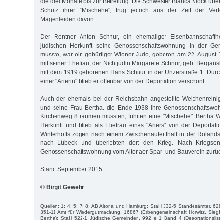
die drei Monate bis zur Befreiung. Die Schwester Bianca Klock über
Schutz ihrer "Mischehe", trug jedoch aus der Zeit der Ver
Magenleiden davon.
Der Rentner Anton Schnur, ein ehemaliger Eisenbahnschaffn
jüdischen Herkunft seine Genossenschaftswohnung in der Ger
musste, war ein gebürtiger Wiener Jude, geboren am 22. August 
mit seiner Ehefrau, der Nichtjüdin Margarete Schnur, geb. Bergan
mit dem 1919 geborenen Hans Schnur in der Unzerstraße 1. Durc
einer "Arierin" blieb er offenbar von der Deportation verschont.
Auch der ehemals bei der Reichsbahn angestellte Weichenreinig
und seine Frau Bertha, die Ende 1938 ihre Genossenschaftswo
Kirchenweg 8 räumen mussten, führten eine "Mischehe". Bertha Wi
Herkunft und blieb als Ehefrau eines "Ariers" von der Deporta
Winterhoffs zogen nach einem Zwischenaufenthalt in der Roland
nach Lübeck und überlebten dort den Krieg. Nach Kriegsend
Genossenschaftswohnung vom Altonaer Spar- und Bauverein zurüc
Stand September 2015
© Birgit Gewehr
Quellen: 1; 4; 5; 7; 8; AB Altona und Hamburg; StaH 332-5 Standesämter, 628
351-11 Amt für Wiedergutmachung, 16867 (Erbengemeinschaft Horwitz, Siegfr
Bertha); StaH 522-1 Jüdische Gemeinden, 992 e 1 Band 4 (Deportationslis