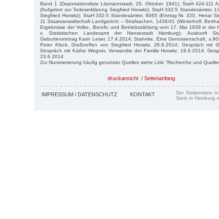
Band 1 (Deportationsliste Litzmannstadt, 25. Oktober 1941); StaH 424-111 
(Aufgebot zur Todeserklärung Siegfried Horwitz); StaH 332-5 Standesämter, 13
Siegfried Horwitz); StaH 332-5 Standesämter, 6065 (Eintrag Nr. 320, Heirat Si
11 Staatsanwaltschaft Landgericht – Strafsachen, 1436/41 (Winterhoff, Berth
Ergebnisse der Volks-, Berufs- und Betriebszählung vom 17. Mai 1939 in der
v. Statistischen Landesamt der Hansestadt Hamburg); Auskunft Sta
Geburteneintrag Karin Leser, 17.4.2014; Stahnke, Eine Genossenschaft, s.90f
Peter Klock, Großneffen von Siegfried Horwitz, 26.6.2014; Gespräch mit G
Gespräch mit Käthe Wegner, Verwandte der Familie Horwitz, 19.6.2014; Gesprä
23.6.2014.
Zur Nummerierung häufig genutzter Quellen siehe Link "Recherche und Quelle
druckansicht
/
Seitenanfang
Der Stolperstein i
IMPRESSUM / DATENSCHUTZ
KONTAKT
Stein in Hamburg v