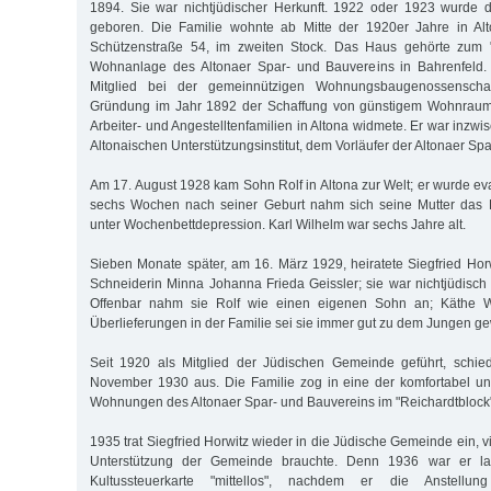
1894. Sie war nichtjüdischer Herkunft. 1922 oder 1923 wurde 
geboren. Die Familie wohnte ab Mitte der 1920er Jahre in Alt
Schützenstraße 54, im zweiten Stock. Das Haus gehörte zum "
Wohnanlage des Altonaer Spar- und Bauvereins in Bahrenfeld. 
Mitglied bei der gemeinnützigen Wohnungsbaugenossenschaf
Gründung im Jahr 1892 der Schaffung von günstigem Wohnraum fü
Arbeiter- und Angestelltenfamilien in Altona widmete. Er war inzwi
Altonaischen Unterstützungsinstitut, dem Vorläufer der Altonaer Sp
Am 17. August 1928 kam Sohn Rolf in Altona zur Welt; er wurde ev
sechs Wochen nach seiner Geburt nahm sich seine Mutter das Le
unter Wochenbettdepression. Karl Wilhelm war sechs Jahre alt.
Sieben Monate später, am 16. März 1929, heiratete Siegfried Horw
Schneiderin Minna Johanna Frieda Geissler; sie war nichtjüdisch
Offenbar nahm sie Rolf wie einen eigenen Sohn an; Käthe W
Überlieferungen in der Familie sei sie immer gut zu dem Jungen g
Seit 1920 als Mitglied der Jüdischen Gemeinde geführt, schied
November 1930 aus. Die Familie zog in eine der komfortabel u
Wohnungen des Altonaer Spar- und Bauvereins im "Reichardtblock"
1935 trat Siegfried Horwitz wieder in die Jüdische Gemeinde ein, vi
Unterstützung der Gemeinde brauchte. Denn 1936 war er lau
Kultussteuerkarte "mittellos", nachdem er die Anstellun