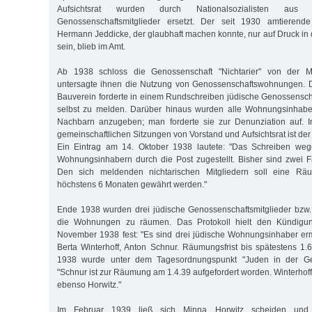
Aufsichtsrat wurden durch Nationalsozialisten a
Genossenschaftsmitglieder ersetzt. Der seit 1930 amtierende
Hermann Jeddicke, der glaubhaft machen konnte, nur auf Druck in 
sein, blieb im Amt.
Ab 1938 schloss die Genossenschaft "Nichtarier" von der Mi
untersagte ihnen die Nutzung von Genossenschaftswohnungen. D
Bauverein forderte in einem Rundschreiben jüdische Genossenschaf
selbst zu melden. Darüber hinaus wurden alle Wohnungsinhaber
Nachbarn anzugeben; man forderte sie zur Denunziation auf. I
gemeinschaftlichen Sitzungen von Vorstand und Aufsichtsrat ist de
Ein Eintrag am 14. Oktober 1938 lautete: "Das Schreiben wegen
Wohnungsinhabern durch die Post zugestellt. Bisher sind zwei 
Den sich meldenden nichtarischen Mitgliedern soll eine Räu
höchstens 6 Monaten gewährt werden."
Ende 1938 wurden drei jüdische Genossenschaftsmitglieder bzw. 
die Wohnungen zu räumen. Das Protokoll hielt den Kündigu
November 1938 fest: "Es sind drei jüdische Wohnungsinhaber ermi
Berta Winterhoff, Anton Schnur. Räumungsfrist bis spätestens 1
1938 wurde unter dem Tagesordnungspunkt "Juden in der Geno
"Schnur ist zur Räumung am 1.4.39 aufgefordert worden. Winterhoff 
ebenso Horwitz."
Im Februar 1939 ließ sich Minna Horwitz scheiden und