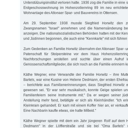
Unterstützungsinstitut verloren hatte. 1936 zog die Familie in eine 
Erdgeschosswohnung im Hohenzollernring 89 im neu errichteten
Wohnanlage des Altonaer Spar- und Bauvereins in Ottensen.
Am 29. September 1938 musste Siegfried Horwitz den zus
Zwangsnamen "Israel" annehmen und die Namensänderung bei
anzeigen. Die nationalsozialistischen Behörden hatten mit der K
und Jüdinnen begonnen, die auch eine "Kennkarte" mit sich führen
Zum Gedenken an Familie Horwitz übernahm der Altonaer Spar- u
Patenschaft für Stolpersteine vor dem Haus Hohenzollernring
Nachforschungen anstellen und suchte über einen Aufruf i
Genossenschaftsmitglieder, die sich noch an die Familie erinnern k
Käthe Wegner, eine Verwandte der Familie Horwitz – ihre Mutt
Bartels, war eine Kusine von Helene Dedmann, der ersten Ehefrau
– berichtete aus Familienerinnerungen, dass Siegfried Horwitz e
gewesen sei. "Er war sehr musikalisch, konnte Geige spielen und
Familienfeiern seine Instrumente mit." Da er wegen seiner jüd
Anstellung mehr fand, betätigte er sich als Kleinhändler. "Ich er
Kleinkram gehandelt. Er kam mit einem Koffer hier an, er verkauft
Eine Nachbarin kaufte etwas, sie hatte Mitleid."
Käthe Wegner spielte mit dem ein Jahr jüngeren Rolf auf dem 
Dedmann" in der Löfflerstraße und sie bei "Oma Bartels"