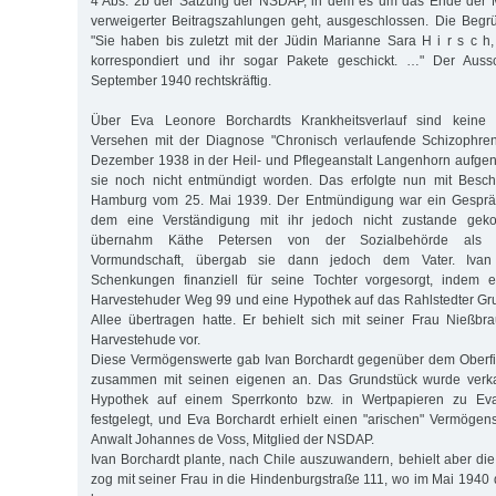
4 Abs. 2b der Satzung der NSDAP, in dem es um das Ende der Mi
verweigerter Beitragszahlungen geht, ausgeschlossen. Die Begr
"Sie haben bis zuletzt mit der Jüdin Marianne Sara H i r s c h
korrespondiert und ihr sogar Pakete geschickt. …" Der Aus
September 1940 rechtskräftig.
Über Eva Leonore Borchardts Krankheitsverlauf sind keine E
Versehen mit der Diagnose "Chronisch verlaufende Schizophre
Dezember 1938 in der Heil- und Pflegeanstalt Langenhorn aufge
sie noch nicht entmündigt worden. Das erfolgte nun mit Besch
Hamburg vom 25. Mai 1939. Der Entmündigung war ein Gesprä
dem eine Verständigung mit ihr jedoch nicht zustande gek
übernahm Käthe Petersen von der Sozialbehörde als S
Vormundschaft, übergab sie dann jedoch dem Vater. Ivan 
Schenkungen finanziell für seine Tochter vorgesorgt, indem 
Harvestehuder Weg 99 und eine Hypothek auf das Rahlstedter Gr
Allee übertragen hatte. Er behielt sich mit seiner Frau Nießb
Harvestehude vor.
Diese Vermögenswerte gab Ivan Borchardt gegenüber dem Oberf
zusammen mit seinen eigenen an. Das Grundstück wurde verkau
Hypothek auf einem Sperrkonto bzw. in Wertpapieren zu Ev
festgelegt, und Eva Borchardt erhielt einen "arischen" Vermögen
Anwalt Johannes de Voss, Mitglied der NSDAP.
Ivan Borchardt plante, nach Chile auszuwandern, behielt aber die
zog mit seiner Frau in die Hindenburgstraße 111, wo im Mai 1940 