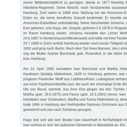
seiner Militärdienstpflicht zu genügen, diente er 1877 freiwillig
Infanterie-Regiment. Seine Absicht, nach Nordamerika auszuwan
Hamburg. Dort nahm er 1888 eine Stellung bei der Annoncen-Ex
Eisler an, die seine berufliche Zukunft bestimmte: Er machte sic
Annoncen-Expediteur selbstständig. Seine Geschwister Johanna, al
Exin geboren, und Hugo, der Jüngste, geboren 5.6.1878 in Rogasen
im Raum Hamburg nieder. Johanna heiratete den Lehrer Wolff/
24.6.1867 in Nentershausen/Westerwald) und lebte mit ihrer Familie 
29.7.1868 in Exin) verließ Hamburg wieder nach kurzer Tätigkeit al
1892 und ging nach Berlin. Nach dem Tod ihres Mannes, des Lehr
zog die Mutter Sophie Borchardt, geb. Rosenthal, in die Nähe ih
bzw. Hamburg.
Am 23. April 1895 heirateten Ivan Borchardt und Martha Hilde
Kaufmann Gedalja Hildesheim, 1836 in Hamburg geboren, war m
jüngeren Friederike Wolff aus Lübtheen/Kreis Ludwigslust verheir
aus einer Kaufmannsfamilie (aus der auch der ehemalige Erste B
Ole von Beust, stammt). Aus ihrer Ehe gingen die drei Töchter 
Martha (geb. 28.6.1875) und Fanny (geb. 18.3.1881) hervor. Iva
heirateten zwei Schwestern, Martha und Fanny Hildesheim (s. dies
hatte 1894 in Hamburg den Viehhändler Salomon Eichmann aus S
geehelicht und war nach Schötmar gezogen.
Hugo ließ sich wie sein Bruder Ivan dauerhaft in Alt-Rahlstedt n
Ivan schloss er sich der jüdischen Gemeinde in Wandsbek an. Ein