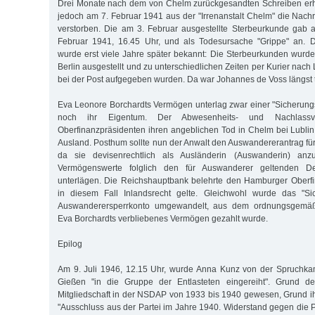
Drei Monate nach dem von Chelm zurückgesandten Schreiben erh
jedoch am 7. Februar 1941 aus der "Irrenanstalt Chelm" die Nachr
verstorben. Die am 3. Februar ausgestellte Sterbeurkunde gab 
Februar 1941, 16.45 Uhr, und als Todesursache "Grippe" an. 
wurde erst viele Jahre später bekannt: Die Sterbeurkunden wurden
Berlin ausgestellt und zu unterschiedlichen Zeiten per Kurier nach 
bei der Post aufgegeben wurden. Da war Johannes de Voss längst t
Eva Leonore Borchardts Vermögen unterlag zwar einer "Sicherun
noch ihr Eigentum. Der Abwesenheits- und Nachlassve
Oberfinanzpräsidenten ihren angeblichen Tod in Chelm bei Lublin 
Ausland. Posthum sollte nun der Anwalt den Auswandererantrag für
da sie devisenrechtlich als Ausländerin (Auswanderin) an
Vermögenswerte folglich den für Auswanderer geltenden De
unterlägen. Die Reichshauptbank belehrte den Hamburger Oberfi
in diesem Fall Inlandsrecht gelte. Gleichwohl wurde das "Si
Auswanderersperrkonto umgewandelt, aus dem ordnungsgemäß 
Eva Borchardts verbliebenes Vermögen gezahlt wurde.
Epilog
Am 9. Juli 1946, 12.15 Uhr, wurde Anna Kunz von der Spruchk
Gießen "in die Gruppe der Entlasteten eingereiht". Grund de
Mitgliedschaft in der NSDAP von 1933 bis 1940 gewesen, Grund ih
"Ausschluss aus der Partei im Jahre 1940. Widerstand gegen die P