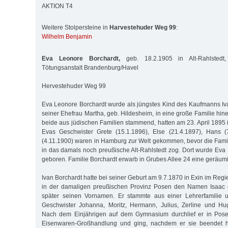
AKTION T4
Weitere Stolpersteine in
Harvestehuder Weg 99
:
Wilhelm Benjamin
Eva Leonore Borchardt,
geb. 18.2.1905 in Alt-Rahlstedt,
Tötungsanstalt Brandenburg/Havel
Hervestehuder Weg 99
Eva Leonore Borchardt wurde als jüngstes Kind des Kaufmanns Iv
seiner Ehefrau Martha, geb. Hildesheim, in eine große Familie hine
beide aus jüdischen Familien stammend, hatten am 23. April 1895 
Evas Geschwister Grete (15.1.1896), Else (21.4.1897), Hans 
(4.11.1900) waren in Hamburg zur Welt gekommen, bevor die Fam
in das damals noch preußische Alt-Rahlstedt zog. Dort wurde Ev
geboren. Familie Borchardt erwarb in Grubes Allee 24 eine geräumi
Ivan Borchardt hatte bei seiner Geburt am 9.7.1870 in Exin im Re
in der damaligen preußischen Provinz Posen den Namen Isaac e
später seinen Vornamen. Er stammte aus einer Lehrerfamilie u
Geschwister Johanna, Moritz, Hermann, Julius, Zerline und Hug
Nach dem Einjährigen auf dem Gymnasium durchlief er in Pose
Eisenwaren-Großhandlung und ging, nachdem er sie beendet ha