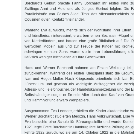
Borchardts Geburt brachte Fanny Borchardt ihr erstes Kind zu
Zwillinge Anni und Mete und als Jüngste Gertrud folgten. Die F
Parallelstraße von Grubes Allee. Trotz des Altersunterschieds 
Cousinen guten Kontakt miteinander.
Während Eva aufwuchs, mehrte sich der Wohlstand ihrer Eltern.
und künstlerisch interessiert, erwarben einen Bechstein-Flügel 
von Niederländern, und bauten eine große Bibliothek auf. Die R
wertvollen Möbeln aus und zur Freude der Kinder mit Kronleu
schwingen konnten. Sonst waren sie in ihrer Lebensführung off
ließ sich weniger leicht leiten als ihre Geschwister.
Hans und Werner Borchardt nahmen am Ersten Weltkrieg teil, 
zurückkehrten. Während des ersten Kriegsjahrs starb die Großmu
Ivan und Hugos Mutter. Nach Kriegsende orientierte sich Ivan Bo
Lübeck um und gewann als wichtigste Auftraggeber die Anzeig
Adress- und Telefonbücher, der Handelskammerzeitung und der E
Selbstständiger sorgte er für sein Alter durch den Kauf von Gru
und Hamm vor und erwarb Wertpapiere.
Ausgenommen Eva Leonore, erhielten die Kinder akademische Au
Werner Borchardt studierten Medizin, Hans Volkswirtschaft, Else 
Eva besuchte eine Schule für Büroangestellte und wurde Kontori
1921 legte Grete Borchardt in Hamburg ihre ärztliche Prüfung ab,
kehrte 1922 zurück, wo sie am 14. Oktober 1922 in die Matrike