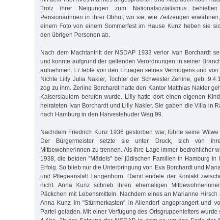
Trotz ihrer Neigungen zum Nationalsozialismus behielten
Pensionärinnen in ihrer Obhut, wo sie, wie Zeitzeugen erwähnen, 
einem Foto von einem Sommerfest im Hause Kunz heben sie sic
den übrigen Personen ab.
Nach dem Machtantritt der NSDAP 1933 verlor Ivan Borchardt se
und konnte aufgrund der geltenden Verordnungen in seiner Branch
aufnehmen. Er lebte von den Erträgen seines Vermögens und von
Nichte Lilly Julia Nakler, Tochter der Schwester Zerline, geb. 9.4.
zog zu ihm. Zerline Borchardt hatte den Kantor Matthias Nakler ge
Kaiserslautern berufen wurde. Lilly hatte dort einen eigenen Kin
heirateten Ivan Borchardt und Lilly Nakler. Sie gaben die Villa in 
nach Hamburg in den Harvestehuder Weg 99.
Nachdem Friedrich Kunz 1936 gestorben war, führte seine Witwe 
Der Bürgermeister setzte sie unter Druck, sich von ihr
Mitbewohnerinnen zu trennen. Als ihre Lage immer bedrohlicher w
1938, die beiden "Mädels" bei jüdischen Familien in Hamburg in
Erfolg. So blieb nur die Unterbringung von Eva Borchardt und Maria
und Pflegeanstalt Langenhorn. Damit endete der Kontakt zwisc
nicht. Anna Kunz schrieb ihren ehemaligen Mitbewohnerinnen
Päckchen mit Lebensmitteln. Nachdem eines an Marianne Hirsch 
Anna Kunz im "Stürmerkasten" in Allendorf angeprangert und vo
Partei geladen. Mit einer Verfügung des Ortsgruppenleiters wurde 