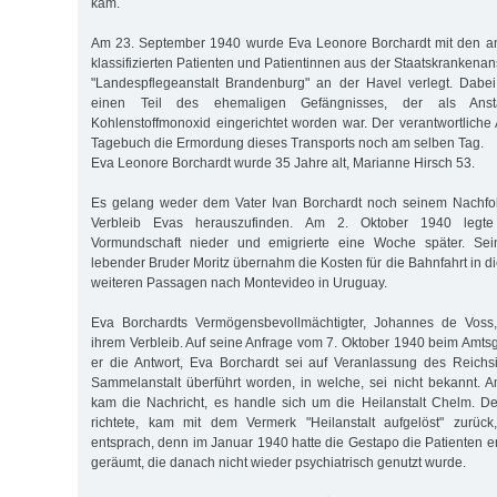
kam.
Am 23. September 1940 wurde Eva Leonore Borchardt mit den an
klassifizierten Patienten und Patientinnen aus der Staatskrankenan
"Landespflegeanstalt Brandenburg" an der Havel verlegt. Dabe
einen Teil des ehemaligen Gefängnisses, der als Anst
Kohlenstoffmonoxid eingerichtet worden war. Der verantwortliche 
Tagebuch die Ermordung dieses Transports noch am selben Tag.
Eva Leonore Borchardt wurde 35 Jahre alt, Marianne Hirsch 53.
Es gelang weder dem Vater Ivan Borchardt noch seinem Nachfo
Verbleib Evas herauszufinden. Am 2. Oktober 1940 legte
Vormundschaft nieder und emigrierte eine Woche später. Sein
lebender Bruder Moritz übernahm die Kosten für die Bahnfahrt in 
weiteren Passagen nach Montevideo in Uruguay.
Eva Borchardts Vermögensbevollmächtigter, Johannes de Voss,
ihrem Verbleib. Auf seine Anfrage vom 7. Oktober 1940 beim Amtsg
er die Antwort, Eva Borchardt sei auf Veranlassung des Reichs
Sammelanstalt überführt worden, in welche, sei nicht bekannt.
kam die Nachricht, es handle sich um die Heilanstalt Chelm. Der
richtete, kam mit dem Vermerk "Heilanstalt aufgelöst" zurüc
entsprach, denn im Januar 1940 hatte die Gestapo die Patienten e
geräumt, die danach nicht wieder psychiatrisch genutzt wurde.