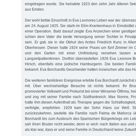
eingetragen wurde. Sie heiratete 1923 den zehn Jahr älteren Sekr
aus Emden.
Der wohl tiefste Einschnitt in Eva Leonores Leben war der überras
am 24. August 1925. Sie starb im Elim-Krankenhaus in Eimsbüttel 
einer Operation. Bald darauf zeigte Eva Anzeichen einer geistige
schien dem Vater die beste Versorgung seiner Tochter in Privatp
sein. Er gab sie in die Obhut des Arztes Friedrich Kunz in All
Oberhessen. Dieser hatte 1924 seine Praxis um fünf Zimmer im 
und den Garten mit einer Umfriedung versehen lassen a
Langzeitpatientinnen. Dorthin übersiedelten 1926 Eva Leonore 
Hirsch, ebenfalls eine jüdische Hamburgerin. Die beiden Famil
bekannt. Eva Borchardts Geschwister hatten inzwischen alle das H
Die weiteren familiären Ereignisse erlebte Eva Borchardt zunächst
mit. Über wechselseitige Besuche ist nichts bekannt. Ihr Br
promovierter Volkswirt und Prokurist bei einer Winsener Ölfirma, he
und zog mit seiner Familie nach Südfrankreich. Max Nonne, Pro
hatte ihm diesen Aufenthalt als Therapie gegen die Schlaflosigkeit,
verfolgte, empfohlen. 1929 kam der Sohn Hans zur Welt. St
zurückzukehren, siedelte die Familie nach Palma de Mallorca ü
Borchardt bis zum Ausbruch des Spanischen Bürgerkriegs ein Leb
sah ihren Bruder nicht wieder, denn er wich nach Italien aus und
als klar war, dass er und seine Familie in Deutschland keine Zukunft