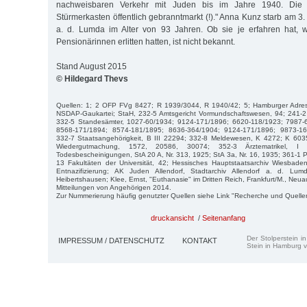
nachweisbaren Verkehr mit Juden bis im Jahre 1940. Die 
Stürmerkasten öffentlich gebranntmarkt (!)." Anna Kunz starb am 3.
a. d. Lumda im Alter von 93 Jahren. Ob sie je erfahren hat, w
Pensionärinnen erlitten hatten, ist nicht bekannt.
Stand August 2015
© Hildegard Thevs
Quellen: 1; 2 OFP FVg 8427; R 1939/3044, R 1940/42; 5; Hamburger Adre
NSDAP-Gaukartei; StaH, 232-5 Amtsgericht Vormundschaftswesen, 94; 241-2 
332-5 Standesämter, 1027-60/1934; 9124-171/1896; 6620-118/1923; 7987-
8568-171/1894; 8574-181/1895; 8636-364/1904; 9124-171/1896; 9873-16
332-7 Staatsangehörigkeit, B III 22294; 332-8 Meldewesen, K 4272; K 603
Wiedergutmachung, 1572, 20586, 30074; 352-3 Ärztematrikel, 
Todesbescheinigungen, StA 20 A, Nr. 313, 1925; StA 3a, Nr. 16, 1935; 361-1 P
13 Fakultäten der Universität, 42; Hessisches Hauptstaatsarchiv Wiesbaden
Entnazifizierung; AK Juden Allendorf, Stadtarchiv Allendorf a. d. Lum
Heibertshausen; Klee, Ernst, "Euthanasie" im Dritten Reich, Frankfurt/M., Ne
Mitteilungen von Angehörigen 2014.
Zur Nummerierung häufig genutzter Quellen siehe Link "Recherche und Quelle
druckansicht
/
Seitenanfang
Der Stolperstein i
IMPRESSUM / DATENSCHUTZ
KONTAKT
Stein in Hamburg v