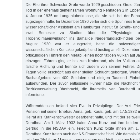
Die Ehe ihrer Schwester Grete wurde 1929 geschieden. Grete Jäni
Tod in der ehemals gemeinsamen Wohnung Rehhagen 2 in Eppendo
4. Januar 1935 an Lungentuberkulose, die sie sich bei der Beh
zugezogen hatte. Im Dezember 1930 verlor sich die Spur ihres Bru
wissenschaftlicher Assistent am Hamburger Institut für Schiffs- un
zwei Semester zu Studien über die "Physiologie u
Tropenklimaeinwirkung" ins damalige Niederländisch-Indien be
August 1930 war er ausgereist, hatte die notwendige
wissenschaftlichen Kontakte geknüpft und bestieg am 6. Dezember 
ortskundigen Führern den Merapi, einen noch tätigen Vulkan auf Ja
einzogen Führers ging er bis zum Kraterrand, als der Vulkan au
falsche Richtung und trennte sich zudem von seinem Führer. D
Tagen völlig erschöpft aus einer steilen Schlucht geborgen, Werne
Suchaufgebots von 400 Soldaten und einigen Tausend Einhei
aufgefunden. Der zuvor entlassene Führer hatte die Nachrich
Bezirksverwaltung überbracht, die ihrerseits Ivan Borchardt 
informierte.
Währenddessen befand sich Eva in Privatpflege. Der Arzt Frie
Pension mit seiner Ehefrau Anna, geb. Kauß, geb. am 17.5.1882 in
Heirat als Krankenschwester gearbeitet hatte, und mit der zeitweili
Dorothea. Am 1. März 1932 traten Anna Kunz und ihre beiden 
Gertrud in die NSDAP ein, Friedrich Kunz folgte ihnen am 1
Dorothea Kunz traten auch der NS-Frauenschaft bei. Wie damals ü
mit dem Titel ihres Mannes angesprochen und hieß auch noch nac