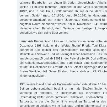
schwere Erdarbeiten an einem für Juden eingerichteten Arbeits
leisten. Er musste mehrfach umziehen: in das Marcus-Nordheim-S
40/42, und in das Haus Großneumarkt 26, wo er bei dem Ren
genannt Saldorf (geb. 6.7.1866, gest. 26.6.1941 in Hamburg),
bekannte Unterkunft war in dem "Judenhaus" Großneumarkt 56,
engstem Raum einquartiert waren. Am 8. November 1941 wurd
Hannoverschen Bahnhof, dem Gelände des heutigen Lohseplat
deportiert, wo sich seine Spur verliert.
Bernhards Bruder David Elias war zunächst als kaufmännischer Ang
Dezember 1898 hatte er die "Weissnäherin" Frieda Toni Klara
geheiratet. Die Tochter des Polizeidieners Heinrich Boos und
stammte aus Schwerin und war evangelischer Konfession. Das Eh
am Venusberg 15 und ab 1901 in der Peterstraße 10. Dort eröffnet
ein Galanteriewarengeschäft, aus dem später eine sogenannte
wurde. Im Dezember 1914 wurde er als Soldat eingezogen und 
Ersten Weltkrieg teil. Seine Ehefrau Frieda starb am 23. Okto
kinderlos geblieben.
1935 wurde David Elias als Untermieter in der Peterstraße 47 bei
Seinen Lebensunterhalt bestritt er nun als Straßenhändler
verdiente er nebenbei 15 Reichsmark als Tanzordner (T
Unterhaltungsleiter eines formellen Tanzballes, überwachten u
Tanzkarte, in der die Damen ihre einzelnen Tanzpartner des 
verschiedenen Lokalen, wie im "Ballhaus" und im "Sternensaal" in d