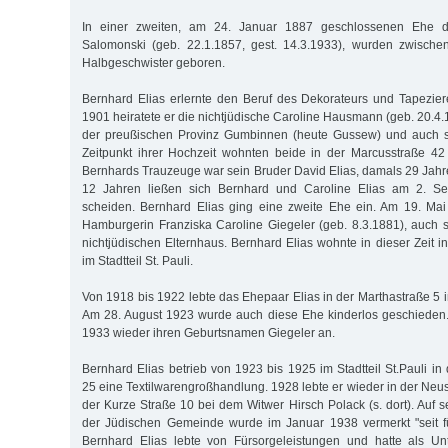
In einer zweiten, am 24. Januar 1887 geschlossenen Ehe d
Salomonski (geb. 22.1.1857, gest. 14.3.1933), wurden zwisch
Halbgeschwister geboren.
Bernhard Elias erlernte den Beruf des Dekorateurs und Tapezie
1901 heiratete er die nichtjüdische Caroline Hausmann (geb. 20.4
der preußischen Provinz Gumbinnen (heute Gussew) und auch s
Zeitpunkt ihrer Hochzeit wohnten beide in der Marcusstraße 42
Bernhards Trauzeuge war sein Bruder David Elias, damals 29 Jahr
12 Jahren ließen sich Bernhard und Caroline Elias am 2. S
scheiden. Bernhard Elias ging eine zweite Ehe ein. Am 19. Mai
Hamburgerin Franziska Caroline Giegeler (geb. 8.3.1881), auch
nichtjüdischen Elternhaus. Bernhard Elias wohnte in dieser Zeit 
im Stadtteil St. Pauli.
Von 1918 bis 1922 lebte das Ehepaar Elias in der Marthastraße 5 
Am 28. August 1923 wurde auch diese Ehe kinderlos geschieden.
1933 wieder ihren Geburtsnamen Giegeler an.
Bernhard Elias betrieb von 1923 bis 1925 im Stadtteil St.Pauli in
25 eine Textilwarengroßhandlung. 1928 lebte er wieder in der Neust
der Kurze Straße 10 bei dem Witwer Hirsch Polack (s. dort). Auf s
der Jüdischen Gemeinde wurde im Januar 1938 vermerkt "seit fü
Bernhard Elias lebte von Fürsorgeleistungen und hatte als Un