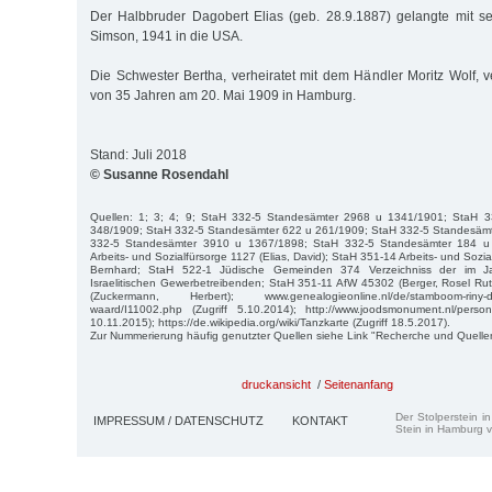
Der Halbbruder Dagobert Elias (geb. 28.9.1887) gelangte mit s
Simson, 1941 in die USA.
Die Schwester Bertha, verheiratet mit dem Händler Moritz Wolf, ve
von 35 Jahren am 20. Mai 1909 in Hamburg.
Stand: Juli 2018
© Susanne Rosendahl
Quellen: 1; 3; 4; 9; StaH 332-5 Standesämter 2968 u 1341/1901; StaH 
348/1909; StaH 332-5 Standesämter 622 u 261/1909; StaH 332-5 Standesäm
332-5 Standesämter 3910 u 1367/1898; StaH 332-5 Standesämter 184 u
Arbeits- und Sozialfürsorge 1127 (Elias, David); StaH 351-14 Arbeits- und Sozia
Bernhard; StaH 522-1 Jüdische Gemeinden 374 Verzeichniss der im 
Israelitischen Gewerbetreibenden; StaH 351-11 AfW 45302 (Berger, Rosel Ru
(Zuckermann, Herbert); www.genealogieonline.nl/de/stamboom-riny-doy
waard/I11002.php (Zugriff 5.10.2014); http://www.joodsmonument.nl/perso
10.11.2015); https://de.wikipedia.org/wiki/Tanzkarte (Zugriff 18.5.2017).
Zur Nummerierung häufig genutzter Quellen siehe Link "Recherche und Quelle
druckansicht
/
Seitenanfang
Der Stolperstein i
IMPRESSUM / DATENSCHUTZ
KONTAKT
Stein in Hamburg v