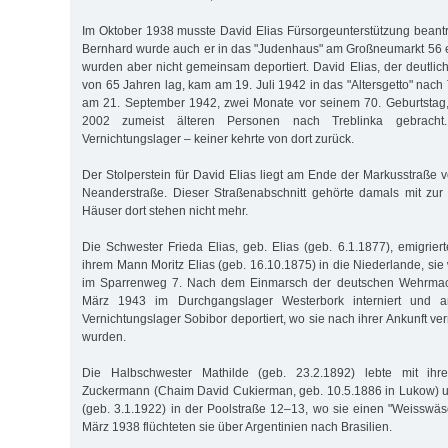
Im Oktober 1938 musste David Elias Fürsorgeunterstützung beant
Bernhard wurde auch er in das "Judenhaus" am Großneumarkt 56 ei
wurden aber nicht gemeinsam deportiert. David Elias, der deutlic
von 65 Jahren lag, kam am 19. Juli 1942 in das "Altersgetto" nach 
am 21. September 1942, zwei Monate vor seinem 70. Geburtstag,
2002 zumeist älteren Personen nach Treblinka gebracht
Vernichtungslager – keiner kehrte von dort zurück.
Der Stolperstein für David Elias liegt am Ende der Markusstraße
Neanderstraße. Dieser Straßenabschnitt gehörte damals mit zur 
Häuser dort stehen nicht mehr.
Die Schwester Frieda Elias, geb. Elias (geb. 6.1.1877), emigrier
ihrem Mann Moritz Elias (geb. 16.10.1875) in die Niederlande, si
im Sparrenweg 7. Nach dem Einmarsch der deutschen Wehrmac
März 1943 im Durchgangslager Westerbork interniert und a
Vernichtungslager Sobibor deportiert, wo sie nach ihrer Ankunft ver
wurden.
Die Halbschwester Mathilde (geb. 23.2.1892) lebte mit ih
Zuckermann (Chaim David Cukierman, geb. 10.5.1886 in Lukow) u
(geb. 3.1.1922) in der Poolstraße 12–13, wo sie einen "Weisswäsc
März 1938 flüchteten sie über Argentinien nach Brasilien.