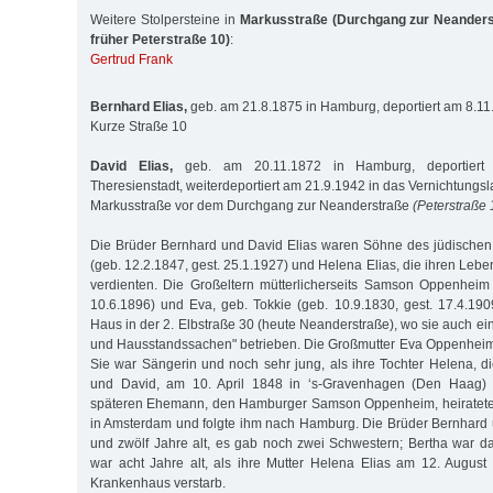
Weitere Stolpersteine in
Markusstraße (Durchgang zur Neanderst
früher Peterstraße 10)
:
Gertrud Frank
Bernhard Elias,
geb. am 21.8.1875 in Hamburg, deportiert am 8.1
Kurze Straße 10
David Elias,
geb. am 20.11.1872 in Hamburg, deportiert
Theresienstadt, weiterdeportiert am 21.9.1942 in das Vernichtungsl
Markusstraße vor dem Durchgang zur Neanderstraße
(Peterstraße 
Die Brüder Bernhard und David Elias waren Söhne des jüdischen
(geb. 12.2.1847, gest. 25.1.1927) und Helena Elias, die ihren Lebe
verdienten. Die Großeltern mütterlicherseits Samson Oppenheim 
10.6.1896) und Eva, geb. Tokkie (geb. 10.9.1830, gest. 17.4.19
Haus in der 2. Elbstraße 30 (heute Neanderstraße), wo sie auch ein
und Hausstandssachen" betrieben. Die Großmutter Eva Oppenheim
Sie war Sängerin und noch sehr jung, als ihre Tochter Helena, d
und David, am 10. April 1848 in ‘s-Gravenhagen (Den Haag) 
späteren Ehemann, den Hamburger Samson Oppenheim, heiratete
in Amsterdam und folgte ihm nach Hamburg. Die Brüder Bernhard
und zwölf Jahre alt, es gab noch zwei Schwestern; Bertha war 
war acht Jahre alt, als ihre Mutter Helena Elias am 12. August 
Krankenhaus verstarb.