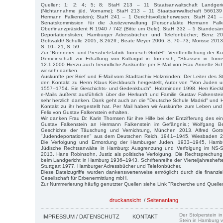
Quellen: 1; 2; 4; 5; 8; StaH 213 – 11 Staatsanwaltschaft Landgeri
(Nichtannahme jüd. Vorname); StaH 213 – 11 Staatsanwaltschaft 566139 
Hermann Falkenstein); StaH 241 – 1 Gerichtsvollzieherwesen; StaH 241 –
Senatskommission für die Justizverwaltung (Personalakte Hermann Fal
Oberfinanzpräsident R 1940 / 742 (Bitte um Geld); StaH 332 – 5 Standesä
Deportationslisten; Hamburger Adressbücher und Telefonbücher; Benz 2
Gottwaldt/ Schulle 2005, S.262ff.; Beate Meyer 2006, S. 70–73; Morisse 2013
S. 10– 21, S. 59
Zur "Brennerei- und Presshefefabrik Tornesch GmbH": Veröffentlichung der Ku
Gemeinschaft zur Erhaltung von Kulturgut in Tornesch, "Strassen in Torn
12.1.2000 Hierzu auch freundliche Auskünfte per E-Mail von Frau Annette Sch
wir sehr danken.
Auskünfte per Brief und E-Mail vom Stadtarchiv Holzminden: Der Leiter des S
den Kontakt zu Herrn Klaus Kieckbusch hergestellt, Autor von "Von Juden u
1557–1754. Ein Geschichts- und Gedenkbuch". Holzminden 1998. Herr Kieck
e-Mails äußerst ausführlich über die Herkunft und Familie Gustav Falkenstein
sehr herzlich danken. Dank geht auch an die "Deutsche Schule Madrid" und H
Kontakt zu ihr hergestellt hat. Per Mail haben wir Auskünfte zum Leben un
Felix von Gustav Falkenstein erhalten.
Wir danken Frau Dr. Karin Thomsen für ihre Hilfe bei der Entzifferung des ei
Gustav Falkenstein an Hermann Falkenstein im Gefängnis.; Wolfgang Be
Geschichte der Täuschung und Vernichtung, München 2013. Alfred Gottw
"Judendeportationen" aus dem Deutschen Reich, 1941–1945, Wiesbaden 20
Die Verfolgung und Ermordung der Hamburger Juden, 1933–1945, Hambu
Jüdische Rechtsanwälte in Hamburg: Ausgrenzung und Verfolgung im NS-S
2013. Hans Robinsohn, Justiz als politische Verfolgung. Die Rechtsprechun
beim Landgericht in Hamburg 1936–1943, Schriftenreihe der Vierteljahreshefte 
Stuttgart 1977. Hamburger Adressbücher und Telefonbücher.
Diese Dateizugriffe wurden dankenswerterweise ermöglicht durch die finanzi
Gesellschaft für Erbenermittlung mbH.
Zur Nummerierung häufig genutzter Quellen siehe Link "Recherche und Quelle
druckansicht
/
Seitenanfang
Der Stolperstein i
IMPRESSUM / DATENSCHUTZ
KONTAKT
Stein in Hamburg v