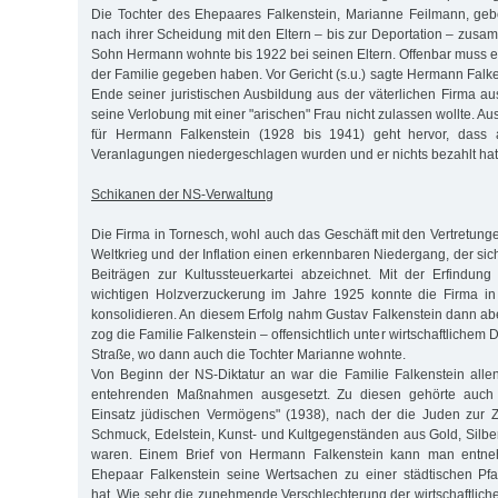
Die Tochter des Ehepaares Falkenstein, Marianne Feilmann, geb
nach ihrer Scheidung mit den Eltern – bis zur Deportation – zusa
Sohn Hermann wohnte bis 1922 bei seinen Eltern. Offenbar muss
der Familie gegeben haben. Vor Gericht (s.u.) sagte Hermann Falk
Ende seiner juristischen Ausbildung aus der väterlichen Firma au
seine Verlobung mit einer "arischen" Frau nicht zulassen wollte. Au
für Hermann Falkenstein (1928 bis 1941) geht hervor, dass all
Veranlagungen niedergeschlagen wurden und er nichts bezahlt hat
Schikanen der NS-Verwaltung
Die Firma in Tornesch, wohl auch das Geschäft mit den Vertretung
Weltkrieg und der Inflation einen erkennbaren Niedergang, der s
Beiträgen zur Kultussteuerkartei abzeichnet. Mit der Erfindung d
wichtigen Holzverzuckerung im Jahre 1925 konnte die Firma in
konsolidieren. An diesem Erfolg nahm Gustav Falkenstein dann abe
zog die Familie Falkenstein – offensichtlich unter wirtschaftlichem D
Straße, wo dann auch die Tochter Marianne wohnte.
Von Beginn der NS-Diktatur an war die Familie Falkenstein alle
entehrenden Maßnahmen ausgesetzt. Zu diesen gehörte auch
Einsatz jüdischen Vermögens" (1938), nach der die Juden zur 
Schmuck, Edelstein, Kunst- und Kultgegenständen aus Gold, Silber 
waren. Einem Brief von Hermann Falkenstein kann man entn
Ehepaar Falkenstein seine Wertsachen zu einer städtischen Pfa
hat. Wie sehr die zunehmende Verschlechterung der wirtschaftliche