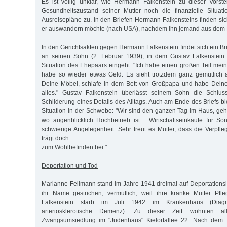
Es ist völlig unklar, wie Hermann Falkenstein zu dieser Vorst
Gesundheitszustand seiner Mutter noch die finanzielle Situati
Ausreisepläne zu. In den Briefen Hermann Falkensteins finden si
er auswandern möchte (nach USA), nachdem ihn jemand aus dem KZ
In den Gerichtsakten gegen Hermann Falkenstein findet sich ein Br
an seinen Sohn (2. Februar 1939), in dem Gustav Falkenstein a
Situation des Ehepaars eingeht: "Ich habe einen großen Teil mein
habe so wieder etwas Geld. Es sieht trotzdem ganz gemütlich 
Deine Möbel, schlafe in dem Bett von Großpapa und habe Deine
alles." Gustav Falkenstein überlässt seinem Sohn die Schlus
Schilderung eines Details des Alltags. Auch am Ende des Briefs bl
Situation in der Schwebe: "Wir sind den ganzen Tag im Haus, ge
wo augenblicklich Hochbetrieb ist… Wirtschaftseinkäufe für S
schwierige Angelegenheit. Sehr freut es Mutter, dass die Verpfle
trägt doch
zum Wohlbefinden bei."
Deportation und Tod
Marianne Feilmann stand im Jahre 1941 dreimal auf Deportationsl
ihr Name gestrichen, vermutlich, weil ihre kranke Mutter Pfle
Falkenstein starb im Juli 1942 im Krankenhaus (Diagnos
arteriosklerotische Demenz). Zu dieser Zeit wohnten a
Zwangsumsiedlung im "Judenhaus" Kielortallee 22. Nach dem 