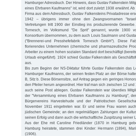
Hamburger Adressbuch. Der Hinweis, dass Gustav Falkenstein Mit
eines Ehrbaren Kaufmanns" ist, wird dort zuletzt 1938 erwähnt. A
Firma aus dem Adressbuch, Gustav Falkensteins Privatadresse ersc
1942 – übrigens immer ohne den Zwangsvornamen "Israel
Vertretungen tritt 1900 der Einstieg ins produzierende Gewerbe.
Tornesch, im Volksmund "De Sprit" genannt, wurde 1900 
Konsortium übernommen, zu dem auch Louis Saulmann und Gustav
("Brennerei-und Presshefefabrik Tornesch GmbH"). Diese Fa
florierendes Unternehmen (chemische und pharmazeutische Pro
Arbeiter zu einem hohen sozialen Standard dort beschäftigt (berei
Urlaub eingeführt). 1924 schied Gustav Falkenstein als Geschäfts
aus.
Bis zum Beginn der NS-Diktatur führte Gustav Falkenstein das L
Hamburger Kaufmanns, der seinen festen Platz an der Börse hatte,
B, Sitz b. Diese Börsensitze, auf Antrag gegen ein geringes Hono
den Pfeiler herum angeordnet. Hier traf man sich zwischen 12 und
auch seine Post ablegen. Gustav Falkenstein war überdies Mitg
der "Versammlung eines Ehrbaren Kaufmanns zu Hamburg", de
Bürgervereins Harvestehude und der Patriotischen Gesellscha
November 1911 eingetreten war. Er und seine Frau waren auch
jüdischen Gemeinde; an den regelmäßigen Zahlungen der Kultu
seinen Erfolg und dann auch die wirtschaftliche Zuspitzung seiner
Aus der Ehe mit Caroline Friedländer (1870 in Hamburg gebo
Hamburg heiratete, stammen drei Kinder: Hermann (1894), Mar
(1906).