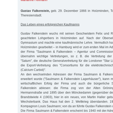
Marianne Feilmann
Gustav Falkenstein,
geb. 29. Dezember 1866 in Holzminden, To
Theresienstadt.
Das Leben eines erfolgreichen Kaufmanns
Gustav Falkenstein wuchs mit seinen Geschwistern Felix und 
geachteten Lohgerbers in Holzminden auf. Nach der Oberse
Gymnasium und machte eine kaufmännische Lehre. Vermutlich hat 
Holzminden gearbeitet – in Hamburg wird er zum ersten Mal im A
der Firma "Saulmann & Falkenstein – Agentur und Commission
übernahm wichtige Vertretungen, so z. B. die Vertretung der 
"Saturn", die deutsche Generalvertretung für die Londoner "Star L
die Export-Vertretung des "Consortiums für die elektrotechnis
(Calcium Carbid)".
An den wechselnden Adressen der Firma Saulmann & Falkens
erweitert wurde ("Saulmann & Falkenstein Lagerhäuser"), kan
wirtschaftlichen Erfolg der Firma und auch die bürgerliche S
Falkenstein ablesen: die Firma zog von der Alten Grönin
Hermannstraße und 1895 über den Mönckedamm (gegenüber de
Brandstwiete 4 (1903), hier in ein neues, von Martin Haller ge
Wechslerbank. Das Haus hat den 2. Weltkrieg überstanden. 19
Kompagnon Louis Saulmann; von da an führte Gustav Falkenstein di
Die Firma Saulmann & Falkenstein erscheint bis 1940 mit der Adr