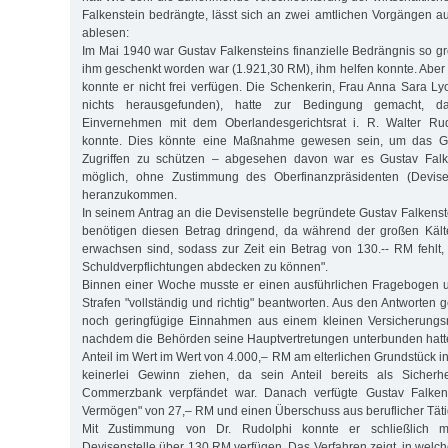
Falkenstein bedrängte, lässt sich an zwei amtlichen Vorgängen 
ablesen:
Im Mai 1940 war Gustav Falkensteins finanzielle Bedrängnis so gr
ihm geschenkt worden war (1.921,30 RM), ihm helfen konnte. Aber
konnte er nicht frei verfügen. Die Schenkerin, Frau Anna Sara Ly
nichts herausgefunden), hatte zur Bedingung gemacht, 
Einvernehmen mit dem Oberlandesgerichtsrat i. R. Walter Rud
konnte. Dies könnte eine Maßnahme gewesen sein, um das Ge
Zugriffen zu schützen – abgesehen davon war es Gustav Falke
möglich, ohne Zustimmung des Oberfinanzpräsidenten (Devise
heranzukommen.
In seinem Antrag an die Devisenstelle begründete Gustav Falkenst
benötigen diesen Betrag dringend, da während der großen Käl
erwachsen sind, sodass zur Zeit ein Betrag von 130.-- RM fehlt
Schuldverpflichtungen abdecken zu können".
Binnen einer Woche musste er einen ausführlichen Fragebogen 
Strafen "vollständig und richtig" beantworten. Aus den Antworten g
noch geringfügige Einnahmen aus einem kleinen Versicherungs
nachdem die Behörden seine Hauptvertretungen unterbunden hatte
Anteil im Wert im Wert von 4.000,– RM am elterlichen Grundstück 
keinerlei Gewinn ziehen, da sein Anteil bereits als Sicherh
Commerzbank verpfändet war. Danach verfügte Gustav Falkenst
Vermögen" von 27,– RM und einen Überschuss aus beruflicher Täti
Mit Zustimmung von Dr. Rudolphi konnte er schließlich 
Devisenstelle über 130 RM verfügen. Das Verfahren zeigt, in wel