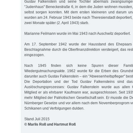
Gustav Falkenstein und seine Tochter abermals zwangsumges
"Judenhaus" Beneckestraße 6, in dem die Juden wohnen mussten, d
selbst sorgen konnten. Mit dem ersten kleineren und darum una
wurden am 24. Februar 1943 beide nach Theresienstadt deportiert,
zwei Monate später (2. April 1943) starb.
Marianne Feilmann wurde im Mai 1943 nach Auschwitz deportiert.
Am 17. September 1942 wurde der Hausstand des Ehepaars F
Beschlagnahme durch die Oberfinanzdirektion versteigert, das re
eingezogen.
Nach 1945 finden sich keine Spuren dieser Famil
Wiedergutmachungsakte. 1962 wurde für die Erben des Grundst
darunter auch Gustav Falkenstein – ein "Abwesenheitspfleger" beste
Die Deportation und der Tod Gustav Falkensteins sind da
Auslöschungsprozesses: Gustav Falkenstein wurde aus allen O
Mitglied er als ehrbarer Kaufmann war, ausgeschlossen. Seit 193
mehr Mitglied der Patriotischen Gesellschaft sein. Er musste die
Nürnberger Gesetze und vor allem nach dem Novemberprogrom vo
Schikanen und Verfolgungen dulden.
Stand Juli 2015
© Marlis Roß und Hartmut Roß