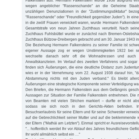
Falkenstein aus: Hermann Falkenstein wurde 1938 aufgrund ei
wegen angeblicher "Rassenschande" an die Geheime Staatspo
unzähligen Denunziationen in der "Zustimmungsdiktatur" bezo
"Rassenschande" oder "Freundlichkeit gegenüber Juden"). In eine
in die zwölf Frauen verwickelt waren, wurde Hermann Falkenstei
Gesamtstrafe von neun Jahren Zuchthaus verurteilt. Nach sein
Zuchthaus Fuhlsbüttel wurde er zunächst nach Bremen-Oslebsha
Zuchthaus Bützow-Dreibergen gebracht und am 30. Januar 1943 in
Die Beziehung Hermann Falkensteins zu seiner Familie ist schw
eigener Aussage zog er wegen Unstimmigkeiten 1922 bei se
wechselte danach sehr oft die Wohnadressen und auch d
Anwaltskanzleien. Im Verlauf des zweiten Verfahrens und sogar
finden sich Äußerungen, die eine deutliche Distanz zum Judent
wies er in der Vernehmung vom 22. August 1938 darauf hin, "
Abstammung nichts mit den Juden verband." Es bleibt allerd
Äußerungen eine strategische Komponente seiner Verteidigung wa
Den Briefen, die Hermann Falkenstein aus dem Gefängnis geschr
Aussagen zur Situation der Familie Falkenstein entnehmen. Die m
von Beamten mit vielen Strichen markiert – durfte er nicht abs
sodass sie sich noch in den Gerichts-Akten befinden. 
Besuchserlaubnis für seine Eltern und für seine Schwester verwei
auf die Gebrechlichkeit seiner Mutter und auf die beklemmende wi
der Eltern ("Mathäi am Letzten"). Einmal spricht er Ausreisevorstel
"... hoffentlich werdet Ihr vor Ablauf des Jahres freundlichere Gef
Ihr wohl allmählich selbst ein …"