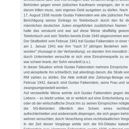
Behörden gegen einen jüdischen Kaufmann vorgingen, der in ein
darum bitten muss, sein eigenes Geld ausgeben zu dürfen. Nach
17. August 1938 musste Gustav Falkenstein wie alle jüdischen Fe
Berichtigung seines Eintrags im Telefonbuch durch den für d
männlichen deutschen Juden eingeführten zusätzlichen Namen "I
hatte das versäumt und war auf diese Weise straffällig gewo
Telefonbuch und sein Telefon bereits Ende 1940 abgenommen wor
Der Strafbefehl vom Februar 1941 traf Gustav Falkenstein in einer v
am 1. Januar 1941 war ihm "nach 57 jährigen Bestehen sein 
worden" (Aussage in der Verhandlung), es standen ihm monatlich
durch Untermieten versuchte er sich eine Einnahmequelle zu ve
war schwer krank, der Sohn verurteilt (s.u.).
In dieser Situation erhob Gustav Falkenstein mehrere Einsprüche
und akzeptierte ihn schließlich, bat allerdings darum, die Strafe v
RM zahlen zu dürfen. Die Akte enthält drei Zahlungs-Belege v
Februar 1942, danach sind Gustav Falkenstein, seine Frau und se
zwangsumgesiedelt worden.
Auf verzweifelte Weise wehrte sich Gustav Falkenstein gegen d
Lebens – es bleibt unklar, ob er wirklich auf eine Entscheidung z
oder ob der wirtschaftliche Druck ihn zu seinen Einsprüchen nötigte
die NS-Behörden öffentlich den Schein eines rechtssta
aufrechterhielten und andererseits diejenigen, die sich gegen be
wehren versuchten, durch Verachtung eines rechtsstaatlichen Vorg
In der Zeit dieser Vorgänge wirkte sich die NS-Diktatur katast