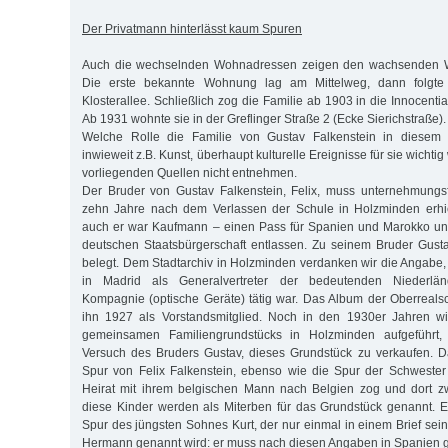
Der Privatmann hinterlässt kaum Spuren
Auch die wechselnden Wohnadressen zeigen den wachsenden Wo
Die erste bekannte Wohnung lag am Mittelweg, dann folgte 
Klosterallee. Schließlich zog die Familie ab 1903 in die Innocentia
Ab 1931 wohnte sie in der Greflinger Straße 2 (Ecke Sierichstraße).
Welche Rolle die Familie von Gustav Falkenstein in diesem e
inwieweit z.B. Kunst, überhaupt kulturelle Ereignisse für sie wicht
vorliegenden Quellen nicht entnehmen.
Der Bruder von Gustav Falkenstein, Felix, muss unternehmungs
zehn Jahre nach dem Verlassen der Schule in Holzminden erhiel
auch er war Kaufmann – einen Pass für Spanien und Marokko u
deutschen Staatsbürgerschaft entlassen. Zu seinem Bruder Gust
belegt. Dem Stadtarchiv in Holzminden verdanken wir die Angabe, 
in Madrid als Generalvertreter der bedeutenden Niederlän
Kompagnie (optische Geräte) tätig war. Das Album der Oberreals
ihn 1927 als Vorstandsmitglied. Noch in den 1930er Jahren wi
gemeinsamen Familiengrundstücks in Holzminden aufgeführt
Versuch des Bruders Gustav, dieses Grundstück zu verkaufen. Da
Spur von Felix Falkenstein, ebenso wie die Spur der Schwester
Heirat mit ihrem belgischen Mann nach Belgien zog und dort zw
diese Kinder werden als Miterben für das Grundstück genannt. Eb
Spur des jüngsten Sohnes Kurt, der nur einmal in einem Brief sein
Hermann genannt wird: er muss nach diesen Angaben in Spanien g