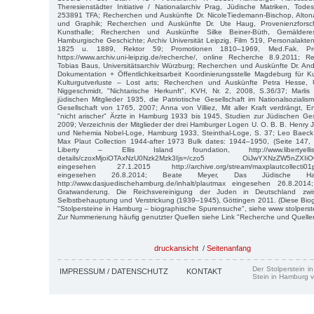
Theresienstädter Initiative / Nationalarchiv Prag, Jüdische Matriken, Tode
253891 TFA; Recherchen und Auskünfte Dr. NicoleTiedemann-Bischop, Alto
und Graphik; Recherchen und Auskünfte Dr. Ute Haug, Provenienzforsc
Kunsthalle; Recherchen und Auskünfte Silke Beiner-Büth, Gemäldere
Hamburgische Geschichte; Archiv Universität Leipzig, Film 519, Personalakten
1825 u. 1889, Rektor 59; Promotionen 1810–1969, Med.Fak. Pr
https://www.archiv.uni-leipzig.de/recherche/, online Recherche 8.9.2011;
Tobias Baus, Universitätsarchiv Würzburg; Recherchen und Auskünfte Dr. And
Dokumentation + Öffentlichkeitsarbeit Koordinierungsstelle Magdeburg für 
Kulturgutverluste – Lost arts; Recherchen und Auskünfte Petra Hesse, Un
Niggeschmidt, "Nichtarische Herkunft", KVH, Nr. 2, 2008, S.36/37; Marli
jüdischen Mitglieder 1935, die Patriotische Gesellschaft im Nationalsozialis
Gesellschaft von 1765, 2007; Anna von Villiez, Mit aller Kraft verdrängt, 
"nicht arischer" Ärzte in Hamburg 1933 bis 1945, Studien zur Jüdischen Ge
2009; Verzeichnis der Mitglieder der drei Hamburger Logen U. O. B. B. Henry 
und Nehemia Nobel-Loge, Hamburg 1933, Steinthal-Loge, S. 37; Leo Baeck In
Max Plaut Collection 1944-after 1973 Bulk dates: 1944–1950, (Seite 147,
Liberty – Ellis Island foundation, http://www.libertyellisfou
details/czoxMjoiOTAxNzU0Nzk2Mzk3Ijs=/czo5 OiJwYXNzZW5nZXIiOw=
eingesehen 27.1.2015 http://archive.org/stream/maxplautcollecti01
eingesehen 26.8.2014; Beate Meyer, Das Jüdische Ha
http://www.dasjuedischehamburg.de/inhalt/plautmax eingesehen 26.8.201
Gratwanderung. Die Reichsvereinigung der Juden in Deutschland zw
Selbstbehauptung und Verstrickung (1939–1945), Göttingen 2011. (Diese Biog
"Stolpersteine in Hamburg – biographische Spurensuche", siehe www stolpers
Zur Nummerierung häufig genutzter Quellen siehe Link "Recherche und Quelle
druckansicht
/
Seitenanfang
Der Stolperstein i
IMPRESSUM / DATENSCHUTZ
KONTAKT
Stein in Hamburg v