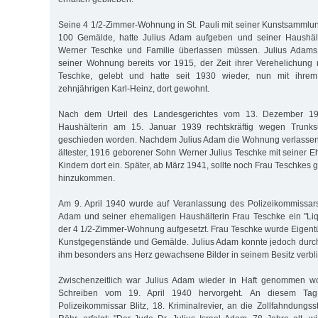
Seine 4 1/2-Zimmer-Wohnung in St. Pauli mit seiner Kunstsammlu
100 Gemälde, hatte Julius Adam aufgeben und seiner Haushäl
Werner Teschke und Familie überlassen müssen. Julius Adams 
seiner Wohnung bereits vor 1915, der Zeit ihrer Verehelichung
Teschke, gelebt und hatte seit 1930 wieder, nun mit ihre
zehnjährigen Karl-Heinz, dort gewohnt.
Nach dem Urteil des Landesgerichtes vom 13. Dezember 1
Haushälterin am 15. Januar 1939 rechtskräftig wegen Trun
geschieden worden. Nachdem Julius Adam die Wohnung verlassen h
ältester, 1916 geborener Sohn Werner Julius Teschke mit seiner E
Kindern dort ein. Später, ab März 1941, sollte noch Frau Teschke
hinzukommen.
Am 9. April 1940 wurde auf Veranlassung des Polizeikommissars
Adam und seiner ehemaligen Haushälterin Frau Teschke ein "Liqu
der 4 1/2-Zimmer-Wohnung aufgesetzt. Frau Teschke wurde Eigentü
Kunstgegenstände und Gemälde. Julius Adam konnte jedoch durch
ihm besonders ans Herz gewachsene Bilder in seinem Besitz verbl
Zwischenzeitlich war Julius Adam wieder in Haft genommen w
Schreiben vom 19. April 1940 hervorgeht. An diesem Ta
Polizeikommissar Blitz, 18. Kriminalrevier, an die Zollfahndungsst