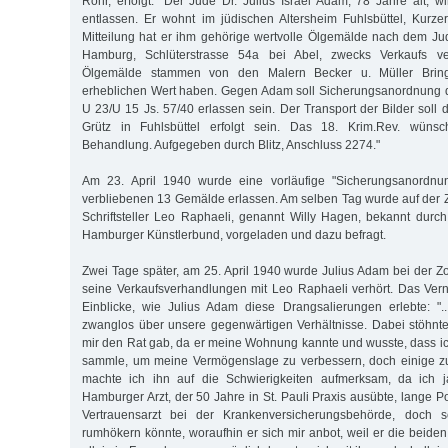
Röhr, erfolgt: "Der Jude Dr. Julius Israel Adam, 78 Jahre alt, w
entlassen. Er wohnt im jüdischen Altersheim Fuhlsbüttel, Kurz
Mitteilung hat er ihm gehörige wertvolle Ölgemälde nach dem Jud
Hamburg, Schlüterstrasse 54a bei Abel, zwecks Verkaufs ve
Ölgemälde stammen von den Malern Becker u. Müller Bringl
erheblichen Wert haben. Gegen Adam soll Sicherungsanordnung d
U 23/U 15 Js. 57/40 erlassen sein. Der Transport der Bilder soll
Grütz in Fuhlsbüttel erfolgt sein. Das 18. Krim.Rev. wünsch
Behandlung. Aufgegeben durch Blitz, Anschluss 2274."
Am 23. April 1940 wurde eine vorläufige "Sicherungsanordnu
verbliebenen 13 Gemälde erlassen. Am selben Tag wurde auf der Z
Schriftsteller Leo Raphaeli, genannt Willy Hagen, bekannt durch 
Hamburger Künstlerbund, vorgeladen und dazu befragt.
Zwei Tage später, am 25. April 1940 wurde Julius Adam bei der Zo
seine Verkaufsverhandlungen mit Leo Raphaeli verhört. Das Ver
Einblicke, wie Julius Adam diese Drangsalierungen erlebte: "..
zwanglos über unsere gegenwärtigen Verhältnisse. Dabei stöhnte
mir den Rat gab, da er meine Wohnung kannte und wusste, dass ich
sammle, um meine Vermögenslage zu verbessern, doch einige zu
machte ich ihn auf die Schwierigkeiten aufmerksam, da ich j
Hamburger Arzt, der 50 Jahre in St. Pauli Praxis ausübte, lange P
Vertrauensarzt bei der Krankenversicherungsbehörde, doch sc
rumhökern könnte, woraufhin er sich mir anbot, weil er die beiden