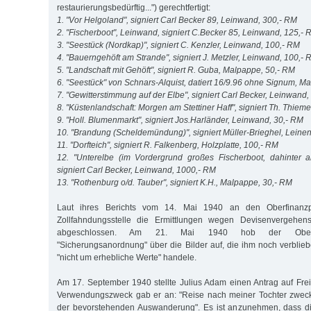
restaurierungsbedürftig...") gerechtfertigt:
1. "Vor Helgoland", signiert Carl Becker 89, Leinwand, 300,- RM
2. "Fischerboot", Leinwand, signiert C.Becker 85, Leinwand, 125,- 
3. "Seestück (Nordkap)", signiert C. Kenzler, Leinwand, 100,- RM
4. "Bauerngehöft am Strande", signiert J. Metzler, Leinwand, 100,-
5. "Landschaft mit Gehöft", signiert R. Guba, Malpappe, 50,- RM
6. "Seestück" von Schnars-Alquist, datiert 16/9.96 ohne Signum, M
7. "Gewitterstimmung auf der Elbe", signiert Carl Becker, Leinwand
8. "Küstenlandschaft: Morgen am Stettiner Haff", signiert Th. Thie
9. "Holl. Blumenmarkt", signiert Jos.Harländer, Leinwand, 30,- RM
10. "Brandung (Scheldemündung)", signiert Müller-Brieghel, Leine
11. "Dorfteich", signiert R. Falkenberg, Holzplatte, 100,- RM
12. "Unterelbe (im Vordergrund großes Fischerboot, dahinter 
signiert Carl Becker, Leinwand, 1000,- RM
13. "Rothenburg o/d. Tauber", signiert K.H., Malpappe, 30,- RM
Laut ihres Berichts vom 14. Mai 1940 an den Oberfinanzpr
Zollfahndungsstelle die Ermittlungen wegen Devisenvergehe
abgeschlossen. Am 21. Mai 1940 hob der Oberfin
"Sicherungsanordnung" über die Bilder auf, die ihm noch verblieb
"nicht um erhebliche Werte" handele.
Am 17. September 1940 stellte Julius Adam einen Antrag auf Fr
Verwendungszweck gab er an: "Reise nach meiner Tochter zwec
der bevorstehenden Auswanderung". Es ist anzunehmen, dass di