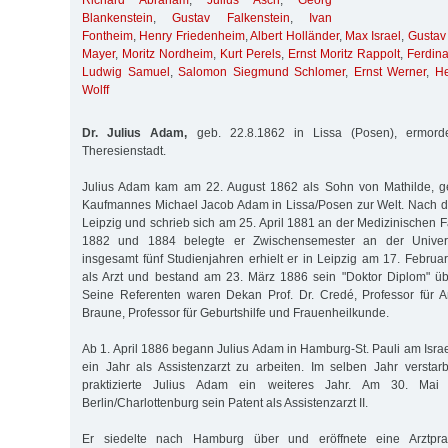
Richard Abraham
,
Julius Asch
,
Georg
Blankenstein
,
Gustav Falkenstein
,
Ivan
Fontheim
,
Henry Friedenheim
,
Albert Holländer
,
Max Israel
,
Gustav
Mayer
,
Moritz Nordheim
,
Kurt Perels
,
Ernst Moritz Rappolt
,
Ferdin
Ludwig Samuel
,
Salomon Siegmund Schlomer
,
Ernst Werner
,
He
Wolff
Dr. Julius Adam,
geb. 22.8.1862 in Lissa (Posen), ermord
Theresienstadt.
Julius Adam kam am 22. August 1862 als Sohn von Mathilde, g
Kaufmannes Michael Jacob Adam in Lissa/Posen zur Welt. Nach d
Leipzig und schrieb sich am 25. April 1881 an der Medizinischen 
1882 und 1884 belegte er Zwischensemester an der Univers
insgesamt fünf Studienjahren erhielt er in Leipzig am 17. Februa
als Arzt und bestand am 23. März 1886 sein "Doktor Diplom" ü
Seine Referenten waren Dekan Prof. Dr. Credé, Professor für A
Braune, Professor für Geburtshilfe und Frauenheilkunde.
Ab 1. April 1886 begann Julius Adam in Hamburg-St. Pauli am Isra
ein Jahr als Assistenzarzt zu arbeiten. Im selben Jahr verstarb
praktizierte Julius Adam ein weiteres Jahr. Am 30. Ma
Berlin/Charlottenburg sein Patent als Assistenzarzt II.
Er siedelte nach Hamburg über und eröffnete eine Arztpra