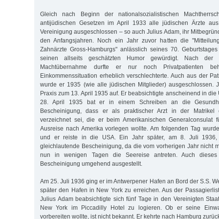
Gleich nach Beginn der nationalsozialistischen Machtherrs
antijüdischen Gesetzen im April 1933 alle jüdischen Ärzte aus
Vereinigung ausgeschlossen – so auch Julius Adam, ihr Mitbegründ
den Anfangsjahren. Noch ein Jahr zuvor hatten die "Mitteilun
Zahnärzte Gross-Hamburgs" anlässlich seines 70. Geburtstages
seinen allseits geschätzten Humor gewürdigt. Nach der nat
Machtübernahme durfte er nur noch Privatpatienten be
Einkommenssituation erheblich verschlechterte. Auch aus der Patr
wurde er 1935 (wie alle jüdischen Mitglieder) ausgeschlossen.
Praxis zum 13. April 1935 auf. Er beabsichtigte anscheinend in di
28. April 1935 bat er in einem Schreiben an die Gesundh
Bescheinigung, dass er als praktischer Arzt in der Matrikel
verzeichnet sei, die er beim Amerikanischen Generalconsulat f
Ausreise nach Amerika vorlegen wollte. Am folgenden Tag wurde
und er reiste in die USA. Ein Jahr später, am 8. Juli 1936,
gleichlautende Bescheinigung, da die vom vorherigen Jahr nicht me
nun in wenigen Tagen die Seereise antreten. Auch diese
Bescheinigung umgehend ausgestellt.
Am 25. Juli 1936 ging er im Antwerpener Hafen an Bord der S.S. W
später den Hafen in New York zu erreichen. Aus der Passagierlist
Julius Adam beabsichtigte sich fünf Tage in den Vereinigten Staa
New York im Piccadilly Hotel zu logieren. Ob er seine Ein
vorbereiten wollte, ist nicht bekannt. Er kehrte nach Hamburg zurüc