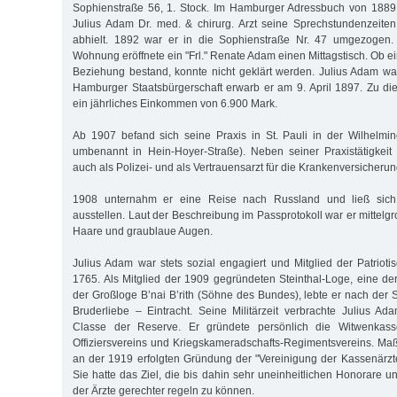
Sophienstraße 56, 1. Stock. Im Hamburger Adressbuch von 1889 
Julius Adam Dr. med. & chirurg. Arzt seine Sprechstundenzeite
abhielt. 1892 war er in die Sophienstraße Nr. 47 umgezogen.
Wohnung eröffnete ein "Frl." Renate Adam einen Mittagstisch. Ob e
Beziehung bestand, konnte nicht geklärt werden. Julius Adam war 
Hamburger Staatsbürgerschaft erwarb er am 9. April 1897. Zu dies
ein jährliches Einkommen von 6.900 Mark.
Ab 1907 befand sich seine Praxis in St. Pauli in der Wilhelmi
umbenannt in Hein-Hoyer-Straße). Neben seiner Praxistätigkeit
auch als Polizei- und als Vertrauensarzt für die Krankenversicheru
1908 unternahm er eine Reise nach Russland und ließ sich
ausstellen. Laut der Beschreibung im Passprotokoll war er mittelg
Haare und graublaue Augen.
Julius Adam war stets sozial engagiert und Mitglied der Patrioti
1765. Als Mitglied der 1909 gegründeten Steinthal-Loge, eine de
der Großloge B’nai B’rith (Söhne des Bundes), lebte er nach der 
Bruderliebe – Eintracht. Seine Militärzeit verbrachte Julius Ada
Classe der Reserve. Er gründete persönlich die Witwenkas
Offiziersvereins und Kriegskameradschafts-Regimentsvereins. Maß
an der 1919 erfolgten Gründung der "Vereinigung der Kassenärz
Sie hatte das Ziel, die bis dahin sehr uneinheitlichen Honorare un
der Ärzte gerechter regeln zu können.