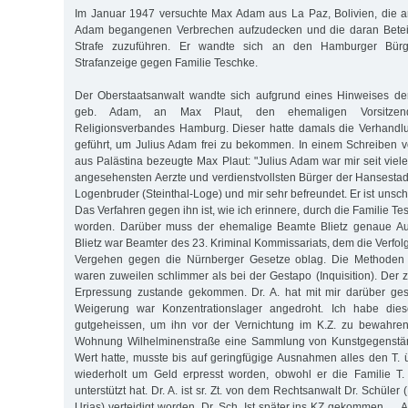
Im Januar 1947 versuchte Max Adam aus La Paz, Bolivien, die a
Adam begangenen Verbrechen aufzudecken und die daran Beteil
Strafe zuzuführen. Er wandte sich an den Hamburger Bürge
Strafanzeige gegen Familie Teschke.
Der Oberstaatsanwalt wandte sich aufgrund eines Hinweises de
geb. Adam, an Max Plaut, den ehemaligen Vorsitzen
Religionsverbandes Hamburg. Dieser hatte damals die Verhandl
geführt, um Julius Adam frei zu bekommen. In einem Schreiben
aus Palästina bezeugte Max Plaut: "Julius Adam war mir seit viel
angesehensten Aerzte und verdienstvollsten Bürger der Hansestad
Logenbruder (Steinthal-Loge) und mir sehr befreundet. Er ist unschu
Das Verfahren gegen ihn ist, wie ich erinnere, durch die Familie T
worden. Darüber muss der ehemalige Beamte Blietz genaue Au
Blietz war Beamter des 23. Kriminal Kommissariats, dem die Verf
Vergehen gegen die Nürnberger Gesetze oblag. Die Methoden 
waren zuweilen schlimmer als bei der Gestapo (Inquisition). Der zit
Erpressung zustande gekommen. Dr. A. hat mit mir darüber ges
Weigerung war Konzentrationslager angedroht. Ich habe diese
gutgeheissen, um ihn vor der Vernichtung im K.Z. zu bewahren.
Wohnung Wilhelminenstraße eine Sammlung von Kunstgegenstä
Wert hatte, musste bis auf geringfügige Ausnahmen alles den T. ü
wiederholt um Geld erpresst worden, obwohl er die Familie T. 
unterstützt hat. Dr. A. ist sr. Zt. von dem Rechtsanwalt Dr. Schüler
Urias) verteidigt worden. Dr. Sch. Ist später ins KZ gekommen …