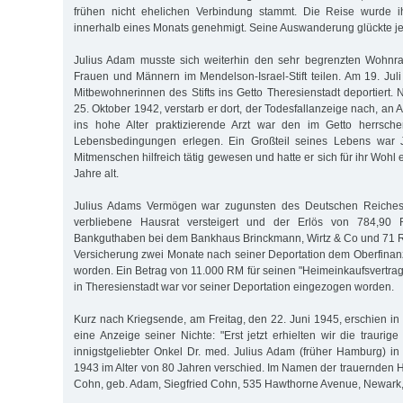
frühen nicht ehelichen Verbindung stammt. Die Reise wurde i
innerhalb eines Monats genehmigt. Seine Auswanderung glückte je
Julius Adam musste sich weiterhin den sehr begrenzten Wohnr
Frauen und Männern im Mendelson-Israel-Stift teilen. Am 19. Jul
Mitbewohnerinnen des Stifts ins Getto Theresienstadt deportiert.
25. Oktober 1942, verstarb er dort, der Todesfallanzeige nach, an 
ins hohe Alter praktizierende Arzt war den im Getto herrsch
Lebensbedingungen erlegen. Ein Großteil seines Lebens war J
Mitmenschen hilfreich tätig gewesen und hatte er sich für ihr Wohl 
Jahre alt.
Julius Adams Vermögen war zugunsten des Deutschen Reiches
verbliebene Hausrat versteigert und der Erlös von 784,9
Bankguthaben bei dem Bankhaus Brinckmann, Wirtz & Co und 71 
Versicherung zwei Monate nach seiner Deportation dem Oberfinan
worden. Ein Betrag von 11.000 RM für seinen "Heimeinkaufsvertrag
in Theresienstadt war vor seiner Deportation eingezogen worden.
Kurz nach Kriegsende, am Freitag, den 22. Juni 1945, erschien in d
eine Anzeige seiner Nichte: "Erst jetzt erhielten wir die traurig
innigstgeliebter Onkel Dr. med. Julius Adam (früher Hamburg) in 
1943 im Alter von 80 Jahren verschied. Im Namen der trauernden H
Cohn, geb. Adam, Siegfried Cohn, 535 Hawthorne Avenue, Newark, 