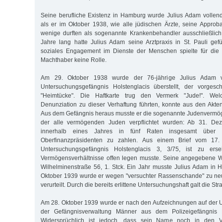
Seine berufliche Existenz in Hamburg wurde Julius Adam vollen
als er im Oktober 1938, wie alle jüdischen Ärzte, seine Approbat
wenige durften als sogenannte Krankenbehandler ausschließlic
Jahre lang hatte Julius Adam seine Arztpraxis in St. Pauli gefü
soziales Engagement im Dienste der Menschen spielte für die n
Machthaber keine Rolle.
Am 29. Oktober 1938 wurde der 76-jährige Julius Adam v
Untersuchungsgefängnis Holstenglacis überstellt, der vorges
"Heimtücke". Die Haftkarte trug den Vermerk "Jude!". We
Denunziation zu dieser Verhaftung führten, konnte aus den Akten
Aus dem Gefängnis heraus musste er die sogenannte Judenvermög
der alle vermögenden Juden verpflichtet wurden: Ab 31. De
innerhalb eines Jahres in fünf Raten insgesamt übe
Oberfinanzpräsidenten zu zahlen. Aus einem Brief vom 1
Untersuchungsgefängnis Holstenglacis 3, 3/75, ist zu ers
Vermögensverhältnisse offen legen musste. Seine angegebene 
Wilhelminenstraße 56, 1. Stck. Ein Jahr musste Julius Adam in H
Oktober 1939 wurde er wegen "versuchter Rassenschande" zu n
verurteilt. Durch die bereits erlittene Untersuchungshaft galt die Stra
Am 28. Oktober 1939 wurde er nach den Aufzeichnungen auf der 
der Gefängnisverwaltung Männer aus dem Polizeigefängnis Fu
Widersprüchlich ist jedoch, dass sein Name noch in den Ve