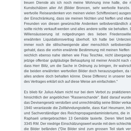
treuen Dienste als ich noch meine Wohnung inne hatte, die m
Kunstschätzen aller Art (Bilder Broncen, sehr wertvolle französ
wertvolle Reiseandenken von meinen vielen Schiffsreisen) ausgest
der Einschränkung, dass sie meinen Nichten und Neffen und et
Freunden von diesen gewünschte Andenken selbstverständlich a
sollte nichts verkauft werden und alles andere sollte sie behalten.
Willensäusserung ist notgedrungen des lieben Friedenswil
erwähnten Liquidationsvertrag überholt. Ich hatte bei Unterze
immer noch die stillschweigende aber menschlich selbstverstä
gehabt, dass die vorhin erwähnte Bestimmung mit meinen Neffen u
reichlich ebenso nahe stehen wie Frau Teschke, nicht übergang
jetzige offenbar gutgläubige Behauptung ist meiner Ansicht nach 
dass Herr Blitz, um die Sache in Ordnung zu bringen, ihr wahrsch
die beiden erwähnten wertvollen Bilder doch herauszugeben, da
alles andere doch behalten könne. Diese Differenz in unserer be
des Vertrages erklärt sich auf diese Weise am einfachsten."
Es blieb für Julius Adam nicht nur bei dem Verbot zu praktiziere
hinsichtlich der angeblichen "Rassenschande". Bald darauf wurde
das Devisengesetz verstoßen und unrechtmäßig seine Bilder verkau
1940 veranlasste die Zollfahndungsstelle, dass Karl Heumann, I
und Sachverständiger des Reichspropagandaministeriums, die i
Raphaeli untergebrachten 13 Gemälde taxierte. Deren Wert be
3345 RM. Der niedrige Einschätzungswert wurde mit dem schlechte
die Bilder befänden ("Die Bilder sind zum grossen Teil stark ve