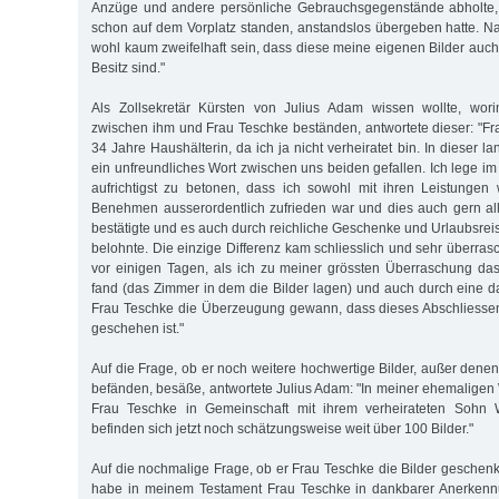
Anzüge und andere persönliche Gebrauchsgegenstände abholte, d
schon auf dem Vorplatz standen, anstandslos übergeben hatte. N
wohl kaum zweifelhaft sein, dass diese meine eigenen Bilder auch
Besitz sind."
Als Zollsekretär Kürsten von Julius Adam wissen wollte, worin
zwischen ihm und Frau Teschke beständen, antwortete dieser: "Fr
34 Jahre Haushälterin, da ich ja nicht verheiratet bin. In dieser la
ein unfreundliches Wort zwischen uns beiden gefallen. Ich lege im
aufrichtigst zu betonen, dass ich sowohl mit ihren Leistungen
Benehmen ausserordentlich zufrieden war und dies auch gern a
bestätigte und es auch durch reichliche Geschenke und Urlaubsrei
belohnte. Die einzige Differenz kam schliesslich und sehr überras
vor einigen Tagen, als ich zu meiner grössten Überraschung da
fand (das Zimmer in dem die Bilder lagen) und auch durch eine
Frau Teschke die Überzeugung gewann, dass dieses Abschliessen
geschehen ist."
Auf die Frage, ob er noch weitere hochwertige Bilder, außer denen
befänden, besäße, antwortete Julius Adam: "In meiner ehemaligen 
Frau Teschke in Gemeinschaft mit ihrem verheirateten Sohn 
befinden sich jetzt noch schätzungsweise weit über 100 Bilder."
Auf die nochmalige Frage, ob er Frau Teschke die Bilder geschenkt 
habe in meinem Testament Frau Teschke in dankbarer Anerkennu