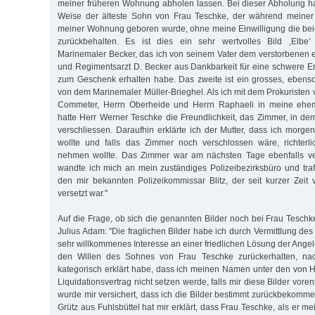
meiner früheren Wohnung abholen lassen. Bei dieser Abholung hat
Weise der älteste Sohn von Frau Teschke, der während meiner
meiner Wohnung geboren wurde, ohne meine Einwilligung die beid
zurückbehalten. Es ist dies ein sehr wertvolles Bild ‚Elb
Marinemaler Becker, das ich von seinem Vater dem verstorbenen
und Regimentsarzt D. Becker aus Dankbarkeit für eine schwere 
zum Geschenk erhalten habe. Das zweite ist ein grosses, ebenso
von dem Marinemaler Müller-Brieghel. Als ich mit dem Prokuristen
Commeter, Herrn Oberheide und Herrn Raphaeli in meine ehe
hatte Herr Werner Teschke die Freundlichkeit, das Zimmer, in dem
verschliessen. Daraufhin erklärte ich der Mutter, dass ich morg
wollte und falls das Zimmer noch verschlossen wäre, richterli
nehmen wollte. Das Zimmer war am nächsten Tage ebenfalls ve
wandte ich mich an mein zuständiges Polizeibezirksbüro und traf 
den mir bekannten Polizeikommissar Blitz, der seit kurzer Zeit
versetzt war."
Auf die Frage, ob sich die genannten Bilder noch bei Frau Teschk
Julius Adam: "Die fraglichen Bilder habe ich durch Vermittlung des 
sehr willkommenes Interesse an einer friedlichen Lösung der Ange
den Willen des Sohnes von Frau Teschke zurückerhalten, nac
kategorisch erklärt habe, dass ich meinen Namen unter den von He
Liquidationsvertrag nicht setzen werde, falls mir diese Bilder vore
wurde mir versichert, dass ich die Bilder bestimmt zurückbekomme
Grütz aus Fuhlsbüttel hat mir erklärt, dass Frau Teschke, als er 