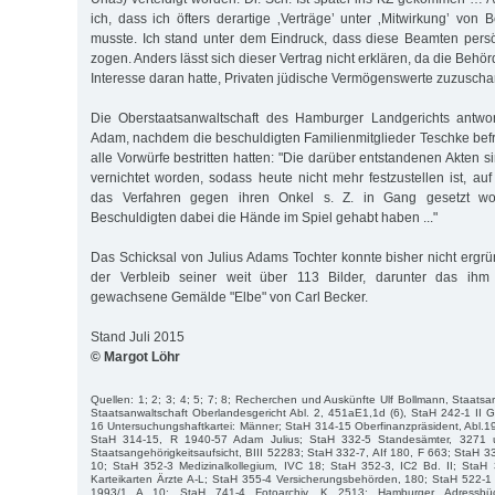
ich, dass ich öfters derartige ‚Verträge’ unter ‚Mitwirkung’ von
musste. Ich stand unter dem Eindruck, dass diese Beamten persö
zogen. Anders lässt sich dieser Vertrag nicht erklären, da die Behö
Interesse daran hatte, Privaten jüdische Vermögenswerte zuzusch
Die Oberstaatsanwaltschaft des Hamburger Landgerichts antwo
Adam, nachdem die beschuldigten Familienmitglieder Teschke be
alle Vorwürfe bestritten hatten: "Die darüber entstandenen Akten si
vernichtet worden, sodass heute nicht mehr festzustellen ist, a
das Verfahren gegen ihren Onkel s. Z. in Gang gesetzt wo
Beschuldigten dabei die Hände im Spiel gehabt haben ..."
Das Schicksal von Julius Adams Tochter konnte bisher nicht ergr
der Verbleib seiner weit über 113 Bilder, darunter das ih
gewachsene Gemälde "Elbe" von Carl Becker.
Stand Juli 2015
© Margot Löhr
Quellen: 1; 2; 3; 4; 5; 7; 8; Recherchen und Auskünfte Ulf Bollmann, Staats
Staatsanwaltschaft Oberlandesgericht Abl. 2, 451aE1,1d (6), StaH 242-1 II Ge
16 Untersuchungshaftkartei: Männer; StaH 314-15 Oberfinanzpräsident, Abl.19
StaH 314-15, R 1940-57 Adam Julius; StaH 332-5 Standesämter, 3271 
Staatsangehörigkeitsaufsicht, BIII 52283; StaH 332-7, AIf 180, F 663; StaH 
10; StaH 352-3 Medizinalkollegium, IVC 18; StaH 352-3, IC2 Bd. II; StaH
Karteikarten Ärzte A-L; StaH 355-4 Versicherungsbehörden, 180; StaH 522-1
1993/1 A 10; StaH 741-4 Fotoarchiv, K 2513; Hamburger Adressbüch