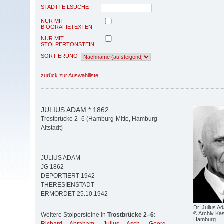
STADTTEILSUCHE
NUR MIT
BIOGRAFIETEXTEN
NUR MIT
STOLPERTONSTEIN
SORTIERUNG
zurück zur Auswahlliste
JULIUS ADAM * 1862
Trostbrücke 2–6 (Hamburg-Mitte, Hamburg-
Altstadt)
JULIUS ADAM
JG 1862
DEPORTIERT 1942
THERESIENSTADT
ERMORDET 25.10.1942
Dr. Julius A
© Archiv Kas
Weitere Stolpersteine in
Trostbrücke 2–6
:
Hamburg