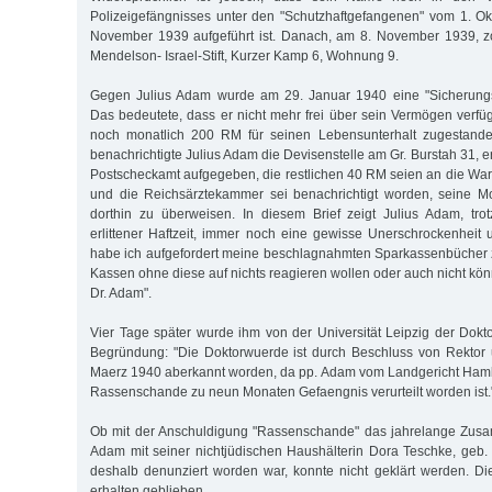
Polizeigefängnisses unter den "Schutzhaftgefangenen" vom 1. O
November 1939 aufgeführt ist. Danach, am 8. November 1939, z
Mendelson- Israel-Stift, Kurzer Kamp 6, Wohnung 9.
Gegen Julius Adam wurde am 29. Januar 1940 eine "Sicherungs
Das bedeutete, dass er nicht mehr frei über sein Vermögen verfü
noch monatlich 200 RM für seinen Lebensunterhalt zugestand
benachrichtigte Julius Adam die Devisenstelle am Gr. Burstah 31, 
Postscheckamt aufgegeben, die restlichen 40 RM seien an die W
und die Reichsärztekammer sei benachrichtigt worden, seine 
dorthin zu überweisen. In diesem Brief zeigt Julius Adam, tro
erlittener Haftzeit, immer noch eine gewisse Unerschrockenheit
habe ich aufgefordert meine beschlagnahmten Sparkassenbücher z
Kassen ohne diese auf nichts reagieren wollen oder auch nicht kö
Dr. Adam".
Vier Tage später wurde ihm von der Universität Leipzig der Dokto
Begründung: "Die Doktorwuerde ist durch Beschluss von Rekto
Maerz 1940 aberkannt worden, da pp. Adam vom Landgericht Ham
Rassenschande zu neun Monaten Gefaengnis verurteilt worden ist.
Ob mit der Anschuldigung "Rassenschande" das jahrelange Zus
Adam mit seiner nichtjüdischen Haushälterin Dora Teschke, geb.
deshalb denunziert worden war, konnte nicht geklärt werden. Die 
erhalten geblieben.