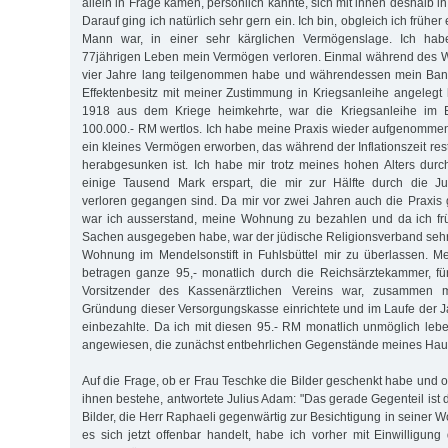
allein in Frage kamen, persönlich kannte, sich mit ihnen deshalb i
Darauf ging ich natürlich sehr gern ein. Ich bin, obgleich ich früh
Mann war, in einer sehr kärglichen Vermögenslage. Ich ha
77jährigen Leben mein Vermögen verloren. Einmal während des W
vier Jahre lang teilgenommen habe und währendessen mein Ban
Effektenbesitz mit meiner Zustimmung in Kriegsanleihe angelegt h
1918 aus dem Kriege heimkehrte, war die Kriegsanleihe im 
100.000.- RM wertlos. Ich habe meine Praxis wieder aufgenomme
ein kleines Vermögen erworben, das während der Inflationszeit rest
herabgesunken ist. Ich habe mir trotz meines hohen Alters dur
einige Tausend Mark erspart, die mir zur Hälfte durch die 
verloren gegangen sind. Da mir vor zwei Jahren auch die Praxi
war ich ausserstand, meine Wohnung zu bezahlen und da ich früh
Sachen ausgegeben habe, war der jüdische Religionsverband sehr hi
Wohnung im Mendelsonstift in Fuhlsbüttel mir zu überlassen. Me
betragen ganze 95,- monatlich durch die Reichsärztekammer, für
Vorsitzender des Kassenärztlichen Vereins war, zusammen mi
Gründung dieser Versorgungskasse einrichtete und im Laufe der J
einbezahlte. Da ich mit diesen 95.- RM monatlich unmöglich lebe
angewiesen, die zunächst entbehrlichen Gegenstände meines Haus
Auf die Frage, ob er Frau Teschke die Bilder geschenkt habe und 
ihnen bestehe, antwortete Julius Adam: "Das gerade Gegenteil ist d
Bilder, die Herr Raphaeli gegenwärtig zur Besichtigung in seiner
es sich jetzt offenbar handelt, habe ich vorher mit Einwilligun