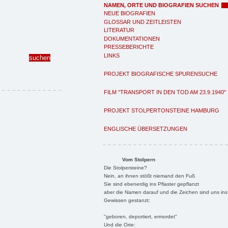
NAMEN, ORTE UND BIOGRAFIEN SUCHEN
NEUE BIOGRAFIEN
GLOSSAR UND ZEITLEISTEN
LITERATUR
DOKUMENTATIONEN
PRESSEBERICHTE
LINKS
PROJEKT BIOGRAFISCHE SPURENSUCHE
FILM "TRANSPORT IN DEN TOD AM 23.9.1940"
PROJEKT STOLPERTONSTEINE HAMBURG
ENGLISCHE ÜBERSETZUNGEN
Vom Stolpern
Die Stolpersteine?
Nein, an ihnen stößt niemand den Fuß
Sie sind ebenerdig ins Pflaster gepflanzt
aber die Namen darauf und die Zeichen sind uns ins
Gewissen gestanzt:
"geboren, deportiert, ermordet"
Und die Orte: