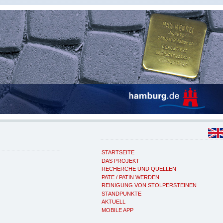
STARTSEITE
DAS PROJEKT
RECHERCHE UND QUELLEN
PATE / PATIN WERDEN
REINIGUNG VON STOLPERSTEINEN
STANDPUNKTE
AKTUELL
MOBILE APP