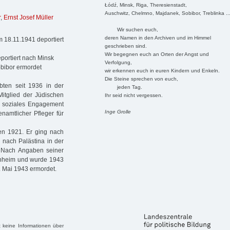
Łódź, Minsk, Riga, Theresienstadt,
Auschwitz, Chelmno, Majdanek, Sobibor, Treblinka ..
r
,
Ernst Josef Müller
Wir suchen euch,
deren Namen in den Archiven und im Himmel
 18.11.1941 deportiert
geschrieben sind.
Wir begegnen euch an Orten der Angst und
portiert nach Minsk
Verfolgung,
bibor ermordet
wir erkennen euch in euren Kindern und Enkeln.
Die Steine sprechen von euch,
ten seit 1936 in der
jeden Tag.
itglied der Jüdischen
Ihr seid nicht vergessen.
 soziales Engagement
Inge Grolle
namtlicher Pfleger für
en 1921. Er ging nach
 nach Palästina in der
2. Nach Angaben seiner
Arnheim und wurde 1943
. Mai 1943 ermordet.
 keine Informationen über