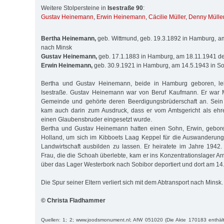
Weitere Stolpersteine in
Isestraße 90
:
Gustav Heinemann
,
Erwin Heinemann
,
Cäcilie Müller
,
Denny Mülle
Bertha Heinemann,
geb. Wittmund, geb. 19.3.1892 in Hamburg, am
nach Minsk
Gustav Heinemann,
geb. 17.1.1883 in Hamburg, am 18.11.1941 de
Erwin Heinemann,
geb. 30.9.1921 in Hamburg, am 14.5.1943 in So
Bertha und Gustav Heinemann, beide in Hamburg geboren, leb
Isestraße. Gustav Heinemann war von Beruf Kaufmann. Er war M
Gemeinde und gehörte deren Beerdigungsbrüderschaft an. Sein
kam auch darin zum Ausdruck, dass er vom Amtsgericht als ehre
einen Glaubensbruder eingesetzt wurde.
Bertha und Gustav Heinemann hatten einen Sohn, Erwin, gebor
Holland, um sich im Kibboets Laag Keppel für die Auswanderung
Landwirtschaft ausbilden zu lassen. Er heiratete im Jahre 194
Frau, die die Schoah überlebte, kam er ins Konzentrationslager 
über das Lager Westerbork nach Sobibor deportiert und dort am 14
Die Spur seiner Eltern verliert sich mit dem Abtransport nach Minsk.
© Christa Fladhammer
Quellen: 1; 2; www.joodsmonument.nl; AfW 051020 (Die Akte 170183 enthält