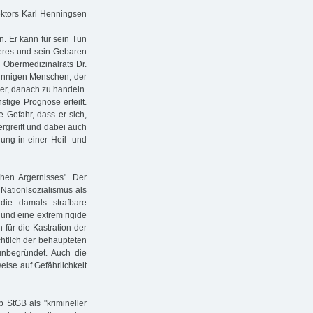
ektors Karl Henningsen
. Er kann für sein Tun
ßeres und sein Gebaren
 Obermedizinalrats Dr.
innigen Menschen, der
ger, danach zu handeln.
tige Prognose erteilt.
 Gefahr, dass er sich,
ergreift und dabei auch
gung in einer Heil- und
chen Ärgernisses". Der
 Nationlsozialismus als
 die damals strafbare
 und eine extrem rigide
 für die Kastration der
htlich der behaupteten
 unbegründet. Auch die
eise auf Gefährlichkeit
StGB als "krimineller