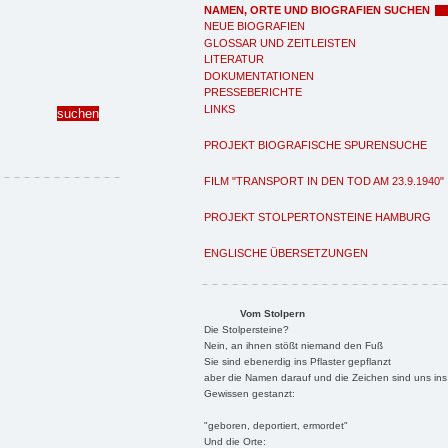
NAMEN, ORTE UND BIOGRAFIEN SUCHEN
NEUE BIOGRAFIEN
GLOSSAR UND ZEITLEISTEN
LITERATUR
DOKUMENTATIONEN
PRESSEBERICHTE
LINKS
PROJEKT BIOGRAFISCHE SPURENSUCHE
FILM "TRANSPORT IN DEN TOD AM 23.9.1940"
PROJEKT STOLPERTONSTEINE HAMBURG
ENGLISCHE ÜBERSETZUNGEN
Vom Stolpern
Die Stolpersteine?
Nein, an ihnen stößt niemand den Fuß
Sie sind ebenerdig ins Pflaster gepflanzt
aber die Namen darauf und die Zeichen sind uns ins
Gewissen gestanzt:
"geboren, deportiert, ermordet"
Und die Orte: