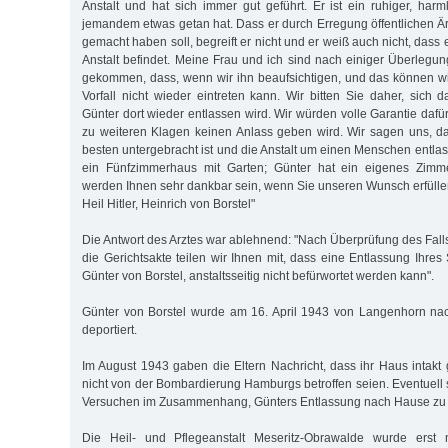
Anstalt und hat sich immer gut geführt. Er ist ein ruhiger, har
jemandem etwas getan hat. Dass er durch Erregung öffentlichen Är
gemacht haben soll, begreift er nicht und er weiß auch nicht, dass 
Anstalt befindet. Meine Frau und ich sind nach einiger Überleg
gekommen, dass, wenn wir ihn beaufsichtigen, und das können wi
Vorfall nicht wieder eintreten kann. Wir bitten Sie daher, sich 
Günter dort wieder entlassen wird. Wir würden volle Garantie daf
zu weiteren Klagen keinen Anlass geben wird. Wir sagen uns, d
besten untergebracht ist und die Anstalt um einen Menschen entla
ein Fünfzimmerhaus mit Garten; Günter hat ein eigenes Zimme
werden Ihnen sehr dankbar sein, wenn Sie unseren Wunsch erfülle
Heil Hitler, Heinrich von Borstel"
Die Antwort des Arztes war ablehnend: "Nach Überprüfung des Fall
die Gerichtsakte teilen wir Ihnen mit, dass eine Entlassung Ihre
Günter von Borstel, anstaltsseitig nicht befürwortet werden kann".
Günter von Borstel wurde am 16. April 1943 von Langenhorn na
deportiert.
Im August 1943 gaben die Eltern Nachricht, dass ihr Haus intakt 
nicht von der Bombardierung Hamburgs betroffen seien. Eventuell 
Versuchen im Zusammenhang, Günters Entlassung nach Hause zu 
Die Heil- und Pflegeanstalt Meseritz-Obrawalde wurde ers