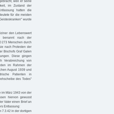
ebracht, weil er seine
hkeit, im Zustand der
ntlassung hatten die
eutete für die meisten
 Geisteskranken" wurde
ziner den Lebenswert
", benannt nach der
n 70 273 Menschen durch
ie nach Protesten der
er Bischofs Graf Galen
tungen. Diese gingen
ch Verabreichung von
urden im Rahmen der
ischen August 1939 und
ische Patienten in
rehscheibe des Todes"
e im März 1943 von der
üssen hiervon gewusst
der Vater einen Brief an
ers Entlassung:
 7.3.42 in der dortigen