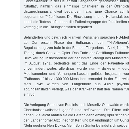
Geisteskranker" in der Heilanstalt Langenhorn geschlossen unterg
"Straftat", nämlich das einmalige Onanieren in der Öffentlic
Unzurechnungsfähigkeit begangen hatte. Eine Chance auf E
sogenannten "42er" kaum. Die Einweisung in eine Heilanstalt bed
quasi die Todesstrafe, denn die Patientengruppe der "kriminellen
vorrangig in die Tötungsanstalten deportiert.
Behinderten und psychisch kranken Menschen sprachen NS-Medi
ab. Der ersten Phase der Euthanasie, den "T4-Aktionen
Begutachtungszen-trale in der Berliner Tiergartenstraße 4, fiele
Tötung durch Gas zum Opfer. Das Ende der Gastötungs-Euthanas
Bevölkerung, insbesondere der berühmten Predigt des Münsteran
im August 1941, bedeutete nicht das Ende der Patienten-Tö
unvermindert weiter, allerdings wurde nun – diskreter – dur
Medikamenten und Verhungern-Lassen getötet. Insgesamt w
"Euthanasie" bis zu 300.000 Menschen ermordet. In der Zeit zw
März 1945 wurden von Langenhorn aus 4.097 psychiatr
Tötungsanstalten verlegt, was der Krankenanstalt den Namen "D
eintrug.
Die Verlegung Günter von Borstels nach Meseritz-Obrawalde wurd
Oberstaatsanwaltschaft geprüft und befürwortet. Die Eltern m
haben. Vielleicht ahnten sie die Gefahr, denn Anfang April schrieb 
den Langenhorner Arzt Friedrich Kerl und bat eindringlich um Günt
"Sehr geehrter Herr Doktor, Mein Sohn Günter befindet sich seit dem