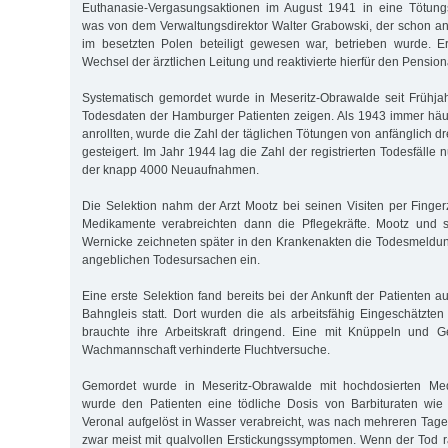
Euthanasie-Vergasungsaktionen im August 1941 in eine Tötung
was von dem Verwaltungsdirektor Walter Grabowski, der schon a
im besetzten Polen beteiligt gewesen war, betrieben wurde. E
Wechsel der ärztlichen Leitung und reaktivierte hierfür den Pensio
Systematisch gemordet wurde in Meseritz-Obrawalde seit Frühja
Todesdaten der Hamburger Patienten zeigen. Als 1943 immer häu
anrollten, wurde die Zahl der täglichen Tötungen von anfänglich dre
gesteigert. Im Jahr 1944 lag die Zahl der registrierten Todesfälle n
der knapp 4000 Neuaufnahmen.
Die Selektion nahm der Arzt Mootz bei seinen Visiten per Fingerz
Medikamente verabreichten dann die Pflegekräfte. Mootz und s
Wernicke zeichneten später in den Krankenakten die Todesmeldu
angeblichen Todesursachen ein.
Eine erste Selektion fand bereits bei der Ankunft der Patienten 
Bahngleis statt. Dort wurden die als arbeitsfähig Eingeschätzten
brauchte ihre Arbeitskraft dringend. Eine mit Knüppeln und 
Wachmannschaft verhinderte Fluchtversuche.
Gemordet wurde in Meseritz-Obrawalde mit hochdosierten Me
wurde den Patienten eine tödliche Dosis von Barbituraten wie
Veronal aufgelöst in Wasser verabreicht, was nach mehreren Tag
zwar meist mit qualvollen Erstickungssymptomen. Wenn der Tod ras