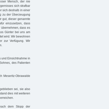
mloser Mensch, der nie
gernisses sich strafbar
er sich deshalb in einer
ung zu der Überzeugung
r gut, dieser genannte
dafür einzusetzen, dass
ür übernehmen, dass es
ass Günter bei uns am
stet wird. Wir bewohnen
r zur Verfügung. Wir
n.
s und Einsichtnahme in
s Sohnes, des Patienten
ch Meseritz-Obrawalde
geblieben sei, sie also
stand dies mit weiteren
erreichen.
t nach dem Stopp der