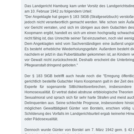
Das Landgericht Hamburg kam unter Vorsitz des Landgerichtsdir
am 10. Februar 1942 zu folgendem Urteil:
"Der Angeklagte hat gegen § 183 StGB (Strafgesetzbuch) verstoßen
jedoch nicht verantwortlich gemacht werden. Wie schon sein Äu
vor Gericht verraten, und sich im übrigen aus dem Gutachten des
Koopmann ergibt, handelt es sich um einen hochgradig schwachs
nicht fähig ist, das Unrechte seiner Tat einzusehen, noch viel weni
Dem Angeklagten wird vom Sachverständigen eine äußerst ungüns
Es besteht erhebliche Wiederholungsgefahr. Außerdem besteht die
nachdem er jetzt in das Pubertätsalter gekommen ist, an Kindern v
vor Gewalt nicht zurückschreckt. Deshalb erscheint die Unterbrin
Pflegeanstalt dringend geboten."
Der § 183 StGB betrifft auch heute noch die "Erregung öffentli
gerichtlich bestellte Gutachter Hans Koopmann galt in der Zeit des
Experte für sogenannte Sittlichkeitsverbrechen, insbesondere
Homosexualität. Er vertrat dabei abstruse erbbiologische Theorien
Sexualmoral und sprach sich für sehr harte Strafen und meist auch
Delinquenten aus. Seine schlechte Prognose, insbesondere hinsic
möglichen Gewalttätigkeit Günter von Borstels, erschien völlig
Schilderung des Vorfalls im Landgerichtsurteil ergab keinerlei Hinw
oder Pädosexualität.
Dennoch wurde Günter von Borstel am 7. März 1942 gem. § 42 b 