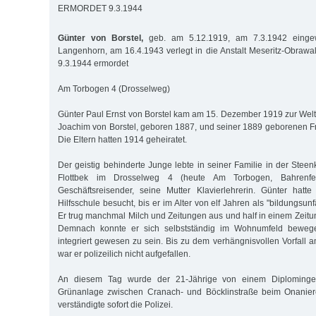
ERMORDET 9.3.1944
Günter von Borstel,
geb. am 5.12.1919, am 7.3.1942 eingew
Langenhorn, am 16.4.1943 verlegt in die Anstalt Meseritz-Obrawal
9.3.1944 ermordet
Am Torbogen 4 (Drosselweg)
Günter Paul Ernst von Borstel kam am 15. Dezember 1919 zur Welt
Joachim von Borstel, geboren 1887, und seiner 1889 geborenen Fr
Die Eltern hatten 1914 geheiratet.
Der geistig behinderte Junge lebte in seiner Familie in der Stee
Flottbek im Drosselweg 4 (heute Am Torbogen, Bahrenfe
Geschäftsreisender, seine Mutter Klavierlehrerin. Günter hatt
Hilfsschule besucht, bis er im Alter von elf Jahren als "bildungsun
Er trug manchmal Milch und Zeitungen aus und half in einem Zeitu
Demnach konnte er sich selbstständig im Wohnumfeld bewege
integriert gewesen zu sein. Bis zu dem verhängnisvollen Vorfall
war er polizeilich nicht aufgefallen.
An diesem Tag wurde der 21-Jährige von einem Diplomingen
Grünanlage zwischen Cranach- und Böcklinstraße beim Onanier
verständigte sofort die Polizei.