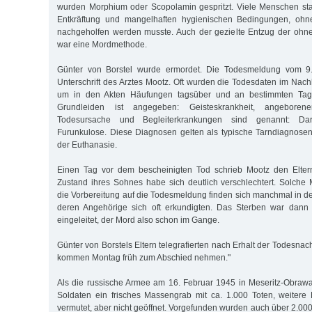
wurden Morphium oder Scopolamin gespritzt. Viele Menschen st
Entkräftung und mangelhaften hygienischen Bedingungen, oh
nachgeholfen werden musste. Auch der gezielte Entzug der oh
war eine Mordmethode.
Günter von Borstel wurde ermordet. Die Todesmeldung vom 9.
Unterschrift des Arztes Mootz. Oft wurden die Todesdaten im Nach
um in den Akten Häufungen tagsüber und an bestimmten Tag
Grundleiden ist angegeben: Geisteskrankheit, angeboren
Todesursache und Begleiterkrankungen sind genannt: Dar
Furunkulose. Diese Diagnosen gelten als typische Tarndiagnos
der Euthanasie.
Einen Tag vor dem bescheinigten Tod schrieb Mootz den Eltern
Zustand ihres Sohnes habe sich deutlich verschlechtert. Solche 
die Vorbereitung auf die Todesmeldung finden sich manchmal in de
deren Angehörige sich oft erkundigten. Das Sterben war dann
eingeleitet, der Mord also schon im Gange.
Günter von Borstels Eltern telegrafierten nach Erhalt der Todesnach
kommen Montag früh zum Abschied nehmen."
Als die russische Armee am 16. Februar 1945 in Meseritz-Obrawal
Soldaten ein frisches Massengrab mit ca. 1.000 Toten, weiter
vermutet, aber nicht geöffnet. Vorgefunden wurden auch über 2.00