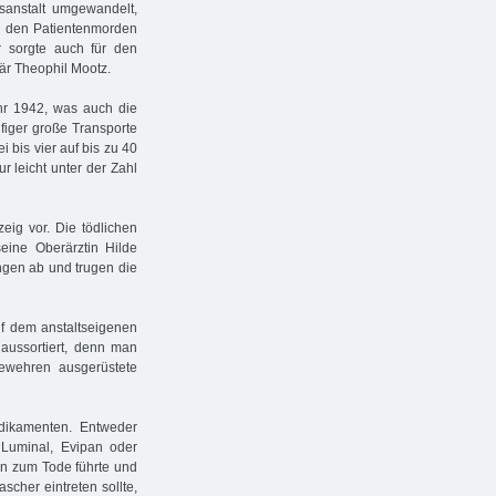
sanstalt umgewandelt,
n den Patientenmorden
r sorgte auch für den
när Theophil Mootz.
hr 1942, was auch die
figer große Transporte
i bis vier auf bis zu 40
ur leicht unter der Zahl
eig vor. Die tödlichen
eine Oberärztin Hilde
ngen ab und trugen die
auf dem anstaltseigenen
 aussortiert, denn man
Gewehren ausgerüstete
dikamenten. Entweder
 Luminal, Evipan oder
en zum Tode führte und
cher eintreten sollte,