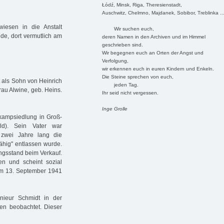
Łódź, Minsk, Riga, Theresienstadt,
Auschwitz, Chelmno, Majdanek, Sobibor, Treblinka ..
iesen in die Anstalt
Wir suchen euch,
de, dort vermutlich am
deren Namen in den Archiven und im Himmel
geschrieben sind.
Wir begegnen euch an Orten der Angst und
Verfolgung,
wir erkennen euch in euren Kindern und Enkeln.
Die Steine sprechen von euch,
 als Sohn von Heinrich
jeden Tag.
au Alwine, geb. Heins.
Ihr seid nicht vergessen.
Inge Grolle
nkampsiedlung in Groß-
ld). Sein Vater war
e zwei Jahre lang die
fähig" entlassen wurde.
ngsstand beim Verkauf.
n und scheint sozial
 am 13. September 1941
ieur Schmidt in der
en beobachtet. Dieser