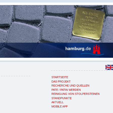
STARTSEITE
DAS PROJEKT
RECHERCHE UND QUELLEN
PATE / PATIN WERDEN
REINIGUNG VON STOLPERSTEINEN
STANDPUNKTE
AKTUELL
MOBILE APP