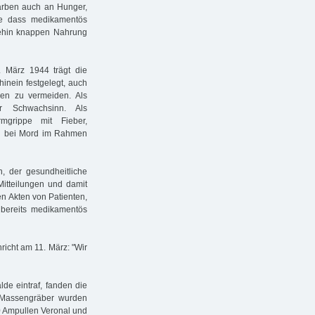
arben auch an Hunger,
ne dass medikamentös
nehin knappen Nahrung
 März 1944 trägt die
hinein festgelegt, auch
en zu vermeiden. Als
er Schwachsinn. Als
mgrippe mit Fieber,
en bei Mord im Rahmen
, der gesundheitliche
Mitteilungen und damit
n Akten von Patienten,
 bereits medikamentös
richt am 11. März: "Wir
de eintraf, fanden die
e Massengräber wurden
0 Ampullen Veronal und