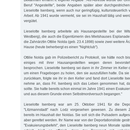
Bekannten ernährt lt. eigener Angabe". Als Adresse wurde der Gri
Beruf "Angestellte", beide Angaben später aber durchgestriche
Lieselotte Isenberg, wenn auch nur geringfügig, kulturssteuerlich v
Arbeit. Ab 1941 wurde vermerkt, sie sei im Haushalt tätig und we
vergütet.
Lieselotte Isenberg arbeitete als Hausangestellte bei der Wi
Westberg), die auch die Eigentümerin des Mietshauses Esplanade 
die Zahnärztin Ottilie Nolda (geb. 23.4.1898) sowie zwei weitere Ärz
Hause (heute beherbergt es einen "Nightclub").
Ottilie Nolda gab im Polizeibericht zu Protokoll, sie hätte noch 
einiges mit ihrer Hausangestellten wegen deren bevorsteh
besprochen. Lieselotte Isenberg sei dann in ihr Zimmer im Kelle
um einen Fragebogen zu holen, den sie auszufüllen hatte. Da sie 
zurückkam, folgte sie ihr in den Keller und fand dort Lieselotte Is
nehme an, dass Frl. Isenberg sich das Leben genommen hat, da
sollte. Sie hatte bereits schon einmal im Jahre 1941 einen Evaku
und aus diesem Grunde einen Selbstmordversuch begangen."
Lieselotte Isenberg war am 25. Oktober 1941 für die Depo
"Litzmannstadt" nach Lodz vorgesehen gewesen. Zu diesem Zei
bereits im Haushalt der Noldas. Sie soll sich die Pulsadern aufge
aber gerettet werden. Ihr Name war von der Deportationsliste ges
"Evakuierungsbefehl", den Lieselotte Isenberg neun Monate später