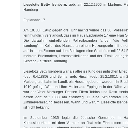
Lieselotte Betty Isenberg,
geb. am 22.12.1906 in Marburg, Fre
Hamburg
Esplanade 17
Am 10. Juli 1942 gegen drei Uhr nachts wurde das 30. Polizeir
fernmündlich verständigt, dass im Haus Esplanade 17 eine Frau S
Die daraufhin eintreffenden Polizeibeamten fanden "die Voll
Isenberg" im Keller des Hauses an einem Heizungsrohr mit eine
auf. In ihrem Zimmer auf dem Bett lagen eine Geldbörse mit 23,54
mehrere Briefmarken, Lebensmittelkarten und der "Evakuierungsb
Gestapo-Leitstelle Hamburg.
Lieselotte Betty Isenberg war als ältestes Kind des jüdischen Eh
(geb. 6.4.1880) und Selma, geb. Hirsch (geb. 25.2.1881), am
Marburg a.d. Lahn im Landkreis Hessen geboren worden. Ihr Bru
1910 gefolgt. Während ihre Mutter aus Eppingen in der Nähe vo
war der Vater Marburger. Dessen Eltern Tobias und Rosa Isenbe
hatten dort seit 1888 am Steinweg 12 eine Schlachterei und
Zimmervermietung besessen. Wann und warum Lieselotte Isenberg
ist nicht bekannt.
Im September 1935 legte die Jüdische Gemeinde in Ha
Kultussteuerkarte mit dem Vermerk an: "hat kein Einkommen od