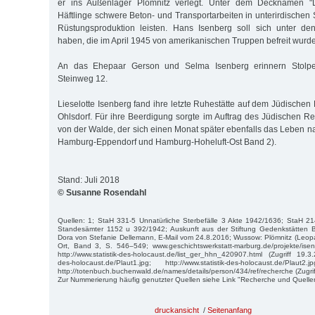
er ins Außenlager Plömnitz verlegt. Unter dem Decknamen "
Häftlinge schwere Beton- und Transportarbeiten in unterirdischen
Rüstungsproduktion leisten. Hans Isenberg soll sich unter de
haben, die im April 1945 von amerikanischen Truppen befreit wurd
An das Ehepaar Gerson und Selma Isenberg erinnern Stolpe
Steinweg 12.
Lieselotte Isenberg fand ihre letzte Ruhestätte auf dem Jüdischen 
Ohlsdorf. Für ihre Beerdigung sorgte im Auftrag des Jüdischen R
von der Walde, der sich einen Monat später ebenfalls das Leben na
Hamburg-Eppendorf und Hamburg-Hoheluft-Ost Band 2).
Stand: Juli 2018
© Susanne Rosendahl
Quellen: 1; StaH 331-5 Unnatürliche Sterbefälle 3 Akte 1942/1636; StaH 
Standesämter 1152 u 392/1942; Auskunft aus der Stiftung Gedenkstätten 
Dora von Stefanie Dellemann, E-Mail vom 24.8.2016; Wussow: Plömnitz (Leopard
Ort, Band 3, S. 546–549; www.geschichtswerkstatt-marburg.de/projekte/isen
http://www.statistik-des-holocaust.de/list_ger_hhn_420907.html (Zugriff 19.3.2
des-holocaust.de/Plaut1.jpg; http://www.statistik-des-holocaust.de/Plaut
http://totenbuch.buchenwald.de/names/details/person/434/ref/recherche (Zugrif
Zur Nummerierung häufig genutzter Quellen siehe Link "Recherche und Quelle
druckansicht
/
Seitenanfang