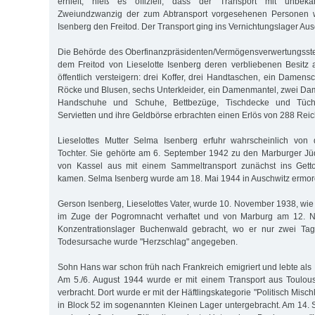
erhielt, hieß es offiziell, dass der Transport mit unbek
Zweiundzwanzig der zum Abtransport vorgesehenen Personen wä
Isenberg den Freitod. Der Transport ging ins Vernichtungslager Aus
Die Behörde des Oberfinanzpräsidenten/Vermögensverwertungsste
dem Freitod von Lieselotte Isenberg deren verbliebenen Besit
öffentlich versteigern: drei Koffer, drei Handtaschen, ein Damensch
Röcke und Blusen, sechs Unterkleider, ein Damenmantel, zwei D
Handschuhe und Schuhe, Bettbezüge, Tischdecke und Tüche
Servietten und ihre Geldbörse erbrachten einen Erlös von 288 Rei
Lieselottes Mutter Selma Isenberg erfuhr wahrscheinlich von d
Tochter. Sie gehörte am 6. September 1942 zu den Marburger Jü
von Kassel aus mit einem Sammeltransport zunächst ins Getto
kamen. Selma Isenberg wurde am 18. Mai 1944 in Auschwitz ermor
Gerson Isenberg, Lieselottes Vater, wurde 10. November 1938, wie
im Zuge der Pogromnacht verhaftet und von Marburg am 12. 
Konzentrationslager Buchenwald gebracht, wo er nur zwei Tage
Todesursache wurde "Herzschlag" angegeben.
Sohn Hans war schon früh nach Frankreich emigriert und lebte als
Am 5./6. August 1944 wurde er mit einem Transport aus Toulo
verbracht. Dort wurde er mit der Häftlingskategorie "Politisch Misc
in Block 52 im sogenannten Kleinen Lager untergebracht. Am 14