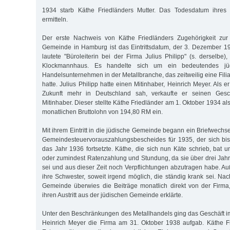
1934 starb Käthe Friedländers Mutter. Das Todesdatum ihres V
ermitteln.
Der erste Nachweis von Käthe Friedländers Zugehörigkeit zur D
Gemeinde in Hamburg ist das Eintrittsdatum, der 3. Dezember 1
lautete "Büroleiterin bei der Firma Julius Philipp" (s. derselbe
Klockmannhaus. Es handelte sich um ein bedeutendes jü
Handelsunternehmen in der Metallbranche, das zeitweilig eine Filial
hatte. Julius Philipp hatte einen Mitinhaber, Heinrich Meyer. Als e
Zukunft mehr in Deutschland sah, verkaufte er seinen Gesch
Mitinhaber. Dieser stellte Käthe Friedländer am 1. Oktober 1934 als
monatlichen Bruttolohn von 194,80 RM ein.
Mit ihrem Eintritt in die jüdische Gemeinde begann ein Briefwech
Gemeindesteuervorauszahlungsbescheides für 1935, der sich bis
das Jahr 1936 fortsetzte. Käthe, die sich nun Käte schrieb, bat 
oder zumindest Ratenzahlung und Stundung, da sie über drei Ja
sei und aus dieser Zeit noch Verpflichtungen abzutragen habe. Au
ihre Schwester, soweit irgend möglich, die ständig krank sei. Na
Gemeinde überwies die Beiträge monatlich direkt von der Firma
ihren Austritt aus der jüdischen Gemeinde erklärte.
Unter den Beschränkungen des Metallhandels ging das Geschäft im
Heinrich Meyer die Firma am 31. Oktober 1938 aufgab. Käthe Fr