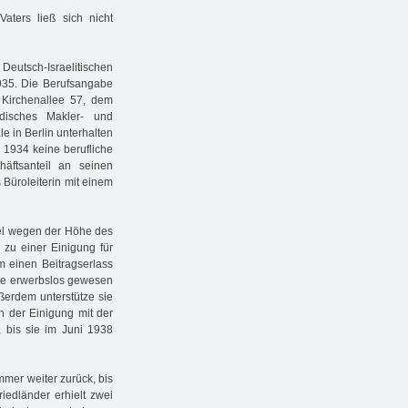
aters ließ sich nicht
eutsch-Israelitischen
935. Die Berufsangabe
), Kirchenallee 57, dem
disches Makler- und
e in Berlin unterhalten
r 1934 keine berufliche
äftsanteil an seinen
 Büroleiterin mit einem
sel wegen der Höhe des
 zu einer Einigung für
um einen Beitragserlass
hre erwerbslos gewesen
ßerdem unterstütze sie
ch der Einigung mit der
, bis sie im Juni 1938
mer weiter zurück, bis
iedländer erhielt zwei