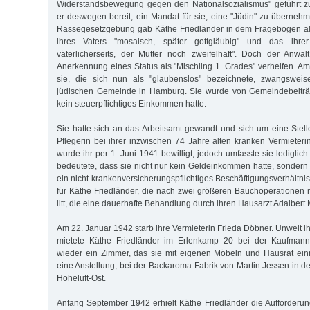
Widerstandsbewegung gegen den Nationalsozialismus" geführt zu
er deswegen bereit, ein Mandat für sie, eine "Jüdin" zu überneh
Rassegesetzgebung gab Käthe Friedländer in dem Fragebogen a
ihres Vaters "mosaisch, später gottgläubig" und das ihrer
väterlicherseits, der Mutter noch zweifelhaft". Doch der Anwal
Anerkennung eines Status als "Mischling 1. Grades" verhelfen. A
sie, die sich nun als "glaubenslos" bezeichnete, zwangsweis
jüdischen Gemeinde in Hamburg. Sie wurde von Gemeindebeiträge
kein steuerpflichtiges Einkommen hatte.
Sie hatte sich an das Arbeitsamt gewandt und sich um eine Stell
Pflegerin bei ihrer inzwischen 74 Jahre alten kranken Vermieteri
wurde ihr per 1. Juni 1941 bewilligt, jedoch umfasste sie lediglich
bedeutete, dass sie nicht nur kein Geldeinkommen hatte, sondern
ein nicht krankenversicherungspflichtiges Beschäftigungsverhältni
für Käthe Friedländer, die nach zwei größeren Bauchoperatione
litt, die eine dauerhafte Behandlung durch ihren Hausarzt Adalbert
Am 22. Januar 1942 starb ihre Vermieterin Frieda Döbner. Unweit ih
mietete Käthe Friedländer im Erlenkamp 20 bei der Kaufman
wieder ein Zimmer, das sie mit eigenen Möbeln und Hausrat einr
eine Anstellung, bei der Backaroma-Fabrik von Martin Jessen in de
Hoheluft-Ost.
Anfang September 1942 erhielt Käthe Friedländer die Aufforderun