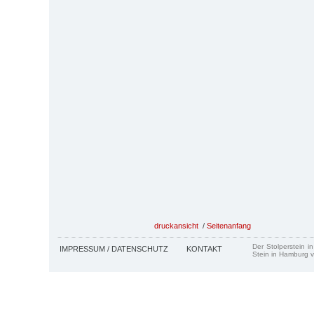
druckansicht
/
Seitenanfang
Der Stolperstein i
IMPRESSUM / DATENSCHUTZ
KONTAKT
Stein in Hamburg v