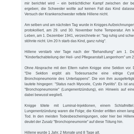
mir berichtet wird – ein beträchtlicher Kampf zwischen der b
ergeben; die Schwester wollte auf keinen Fall das Kind dalass
Versuch der Krankenschwester rettete Hillene nicht.
Am selben und am nächsten Tag wurde in Knigges Aufzeichnungen
protokolliert, am 29. und 30. November hohe Temperatur. Am le
Leben, am 1. Dezember 1941, verzeichnete er: "lag ruhig und schw
stöhnte nicht. Um 20 h starb das Kind, ganz ruhig".
Hillene verstarb vier Tage nach der "Behandlung" am 1. D
"Kinderfachabteilung der Heil- und Pflegeanstalt Langenhorn" um 2
Ohne Absprache mit den Eltern nahm Knigge eine Sektion vor. Da
"Die Sektion ergibt als Todesursache eine eitrige Cyst
Bronchopneumonie des Unterlappens". Die von ihm ausgefertig
lautete hingegen: "Status nach Myocele, Cysto Pyelitis". Es ist 
"Bronchopneumonie" (Lungenentzündung), ein Hinweis auf eine
dabei bewusst wegließ.
Knigge tötete mit Luminal-Injektionen, einem Schlafmitt
Lungenentzündung waren die Folge; die Kinder erlitten einen la
Tod. In den meisten Todesbescheinigungen, oder hier bei Hillene
deutet der Zusatz "Bronchopneumonie" auf diese Tötung hin.
Hillene wurde 1 Jahr, 2 Monate und 8 Tage alt.