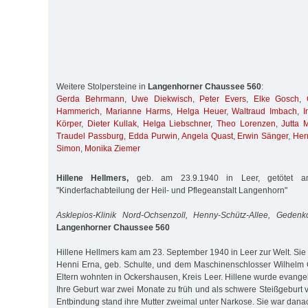
Weitere Stolpersteine in
Langenhorner Chaussee 560
:
Gerda Behrmann
,
Uwe Diekwisch
,
Peter Evers
,
Elke Gosch
,
Hammerich
,
Marianne Harms
,
Helga Heuer
,
Waltraud Imbach
,
I
Körper
,
Dieter Kullak
,
Helga Liebschner
,
Theo Lorenzen
,
Jutta M
Traudel Passburg
,
Edda Purwin
,
Angela Quast
,
Erwin Sänger
,
Her
Simon
,
Monika Ziemer
Hillene Hellmers,
geb. am 23.9.1940 in Leer, getötet a
"Kinderfachabteilung der Heil- und Pflegeanstalt Langenhorn"
Asklepios-Klinik Nord-Ochsenzoll, Henny-Schütz-Allee, Gedenk
Langenhorner Chaussee 560
Hillene Hellmers kam am 23. September 1940 in Leer zur Welt. Sie
Henni Erna, geb. Schulte, und dem Maschinenschlosser Wilhelm 
Eltern wohnten in Ockershausen, Kreis Leer. Hillene wurde evangeli
Ihre Geburt war zwei Monate zu früh und als schwere Steißgeburt 
Entbindung stand ihre Mutter zweimal unter Narkose. Sie war dana