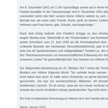
Am 8. Dezember 1941 um 1 Uhr nachmittags wurde sie in ihrem Hei
Familie bestattet. In der Traueranzeige vom 6. Dezember 1941 sta
unerwartet nahm der Herr unsere kleine Hillene wieder zu sich.
Monate war sie unser aller Freude. Ruhe sanft, du kleiner Liebling.
Hellmers und Frau Henni, geb. Schulte, und Angehörige."
Nach dem Krieg äußerte sich Friedrich Knigge zu den erhob
wegen Mordes bzw. Sterbehilfe in der "Kinderstation" des Kranke
einem Schreiben vom 13. Juni 1945 an die Kriminalpolizei über 
Leitender Beamter der Hamburger Gesundheitsbehörde, gab er led
zehn bis elf "geisteskranken und mißgestalteten" Kindern zu, die
des "Reichsausschusses zur wissenschaftlichen Erfassung von er
schweren Leiden" für gerechtfertigt hielt. Den Namen von Hillene H
Zur Stolperstein-Einweihung am 25. Oktober 2017 verlas die Toc
Bruders von Hillene folgende Worte: "Ich vertrete heute meinen
nicht dabei sein kann. Er hätte seine Schwester so gerne kennen
genommen. Sie war ein wunderschönes Mädchen mit blond
strahlenden Lächeln. Es ist schön, dass wir uns heute nochmal a
schade das meine Großeltern diesen gedenkvollen Tag nicht mehr 
Ein Foto in liebevoller Erinnerung an Hillene ist in der Familie bis 
Stand: Januar 2023