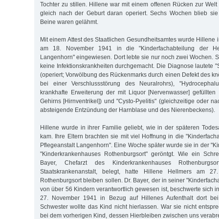
Tochter zu stillen. Hillene war mit einem offenen Rücken zur W
gleich nach der Geburt daran operiert. Sechs Wochen blieb sie
Beine waren gelähmt.
Mit einem Attest des Staatlichen Gesundheitsamtes wurde Hillene 
am 18. November 1941 in die "Kinderfachabteilung der Hei
Langenhorn" eingewiesen. Dort lebte sie nur noch zwei Wochen. Si
keine Infektionskrankheiten durchgemacht. Die Diagnose lautete "
(operiert; Vorwölbung des Rückenmarks durch einen Defekt des k
bei einer Verschlussstörung des Neuralrohrs), "Hydrocephalu
krankhafte Erweiterung der mit Liquor [Nervenwasser] gefüllten
Gehirns [Hirnventrikel]) und "Cysto-Pyelitis" (gleichzeitige oder n
absteigende Entzündung der Harnblase und des Nierenbeckens).
Hillene wurde in ihrer Familie geliebt, wie in der späteren Tod
kam. Ihre Eltern brachten sie mit viel Hoffnung in die "Kinderfach
Pflegeanstalt Langenhorn". Eine Woche später wurde sie in der "K
"Kinderkrankenhauses Rothenburgsort" geröntgt. Wie ein Schr
Bayer, Chefarzt des Kinderkrankenhauses Rothenburgso
Staatskrankenanstalt, belegt, hatte Hillene Hellmers am 
Rothenburgsort bleiben sollen. Dr. Bayer, der in seiner "Kinderfach
von über 56 Kindern verantwortlich gewesen ist, beschwerte sich 
27. November 1941 in Bezug auf Hillenes Aufenthalt dort bei
Schwester wollte das Kind nicht hierlassen. War sie nicht entspr
bei dem vorherigen Kind, dessen Hierbleiben zwischen uns verabre