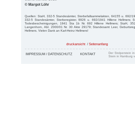
© Margot Löhr
Quellen: StaH, 332-5 Standesämter, Sterbefallsammelakten, 64155 u. 692/19
332-5 Standesämter, Sterberegister, 9926 u. 692/1941 Hillene Hellmers; 
Todesbescheinigungen, 1941 Sta 1b Nr. 692 Hillene Hellmers; StaH, 352-
Langenhorn, Abl. 2000/01 Nr. 30 Akte 29179; Standesamt Leer, Geburtsregis
Hellmers. Vielen Dank an Karl-Heinz Hellmers!
druckansicht
/
Seitenanfang
Der Stolperstein i
IMPRESSUM / DATENSCHUTZ
KONTAKT
Stein in Hamburg v