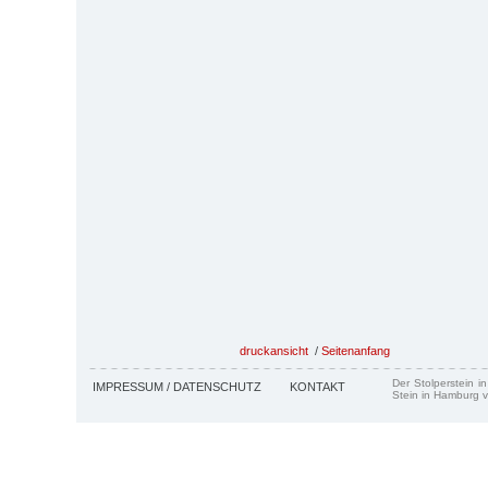
druckansicht
/
Seitenanfang
Der Stolperstein i
IMPRESSUM / DATENSCHUTZ
KONTAKT
Stein in Hamburg v