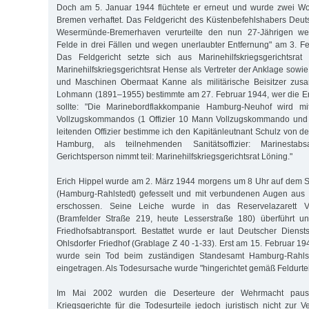
Doch am 5. Januar 1944 flüchtete er erneut und wurde zwei W
Bremen verhaftet. Das Feldgericht des Küstenbefehlshabers Deut
Wesermünde-Bremerhaven verurteilte den nun 27-Jährigen we
Felde in drei Fällen und wegen unerlaubter Entfernung" am 3. 
Das Feldgericht setzte sich aus Marinehilfskriegsgerichtsrat 
Marinehilfskriegsgerichtsrat Hense als Vertreter der Anklage sowie
und Maschinen Obermaat Kanne als militärische Beisitzer zus
Lohmann (1891–1955) bestimmte am 27. Februar 1944, wer die 
sollte: "Die Marinebordflakkompanie Hamburg-Neuhof wird mi
Vollzugskommandos (1 Offizier 10 Mann Vollzugskommando und 1
leitenden Offizier bestimme ich den Kapitänleutnant Schulz von
Hamburg, als teilnehmenden Sanitätsoffizier: Marinestab
Gerichtsperson nimmt teil: Marinehilfskriegsgerichtsrat Löning."
Erich Hippel wurde am 2. März 1944 morgens um 8 Uhr auf dem S
(Hamburg-Rahlstedt) gefesselt und mit verbundenen Augen aus f
erschossen. Seine Leiche wurde in das Reservelazarett
(Bramfelder Straße 219, heute Lesserstraße 180) überführt u
Friedhofsabtransport. Bestattet wurde er laut Deutscher Diens
Ohlsdorfer Friedhof (Grablage Z 40 -1-33). Erst am 15. Februar 1945
wurde sein Tod beim zuständigen Standesamt Hamburg-Rahlste
eingetragen. Als Todesursache wurde "hingerichtet gemäß Feldurte
Im Mai 2002 wurden die Deserteure der Wehrmacht pauschal
Kriegsgerichte für die Todesurteile jedoch juristisch nicht zur 