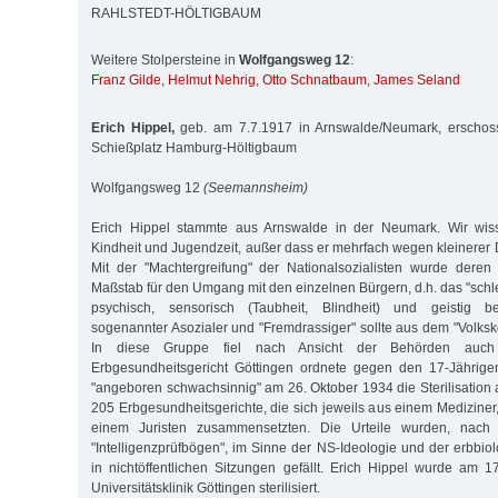
RAHLSTEDT-HÖLTIGBAUM
Weitere Stolpersteine in
Wolfgangsweg 12
:
Franz Gilde
,
Helmut Nehrig
,
Otto Schnatbaum
,
James Seland
Erich Hippel,
geb. am 7.7.1917 in Arnswalde/Neumark, erschos
Schießplatz Hamburg-Höltigbaum
Wolfgangsweg 12
(Seemannsheim)
Erich Hippel stammte aus Arnswalde in der Neumark. Wir wiss
Kindheit und Jugendzeit, außer dass er mehrfach wegen kleinerer D
Mit der "Machtergreifung" der Nationalsozialisten wurde dere
Maßstab für den Umgang mit den einzelnen Bürgern, d.h. das "schl
psychisch, sensorisch (Taubheit, Blindheit) und geistig b
sogenannter Asozialer und "Fremdrassiger" sollte aus dem "Volksk
In diese Gruppe fiel nach Ansicht der Behörden auch
Erbgesundheitsgericht Göttingen ordnete gegen den 17-Jährig
"angeboren schwachsinnig" am 26. Oktober 1934 die Sterilisation 
205 Erbgesundheitsgerichte, die sich jeweils aus einem Mediziner
einem Juristen zusammensetzten. Die Urteile wurden, nach
"Intelligenzprüfbögen", im Sinne der NS-Ideologie und der erbbio
in nichtöffentlichen Sitzungen gefällt. Erich Hippel wurde am 
Universitätsklinik Göttingen sterilisiert.