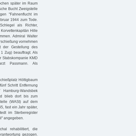
ochen später im Raum
sche Bucht Zweigstelle
gen "Fahnenflucht im
Februar 1944 zum Tode.
Schlegel als Richter,
 Korvettenkapitän Hille
ammen. Admiral Walter
Erschießung vornehmen
t der Gestellung des
 Zug) beauftragt. Als
 der Stabskompanie KMD
sarzt Passmann. Als
chießplatz Höltigbaum
ünf Schritt Entfernung
 V Hamburg-Wandsbek
nd blieb dort bis zum
tstelle (WASt) auf dem
, fast ein Jahr später,
dt im Sterberegister
il" angegeben.
 rehabilitiert, die
Verantwortung gezogen.