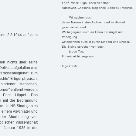
Łódź, Minsk, Riga, Theresienstadt,
Auschwitz, Chelmno, Majdanek, Sobibor, Treblinka ..
Wir suchen euch,
deren Namen in den Archiven und im Himmel
geschrieben sind.
Wir begegnen euch an Orten der Angst und
sen 2.3.1944 auf dem
Verfolgung,
wir erkennen euch in euren Kindern und Enkeln.
Die Steine sprechen von euch,
jeden Tag.
Ihr seid nicht vergessen.
en nichts über seine
Inge Grolle
elikte aufgefallen war.
n "Rassenhygiene" zum
echte" Erbgut physisch,
ehinderter Menschen,
örper" entfernt werden.
 Erich Hippel. Das
en mit der Begründung
an. Im NS-Staat gab es
, einem Psychiater und
 der Abarbeitung von
logischen Wissenschaft
17. Januar 1935 in der