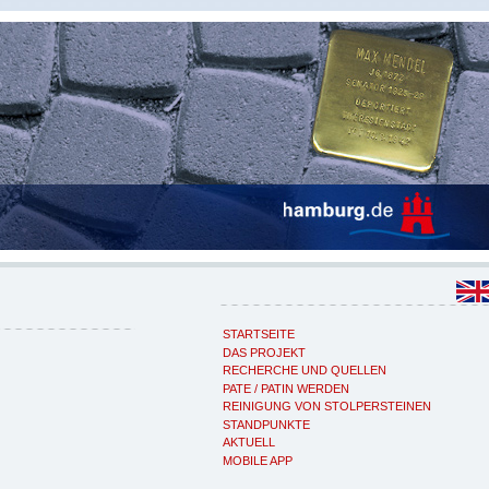
STARTSEITE
DAS PROJEKT
RECHERCHE UND QUELLEN
PATE / PATIN WERDEN
REINIGUNG VON STOLPERSTEINEN
STANDPUNKTE
AKTUELL
MOBILE APP