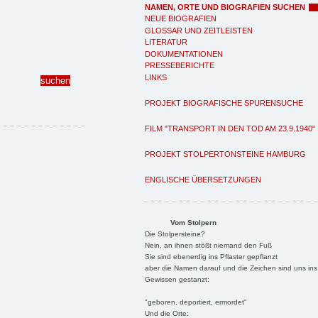
NAMEN, ORTE UND BIOGRAFIEN SUCHEN
NEUE BIOGRAFIEN
GLOSSAR UND ZEITLEISTEN
LITERATUR
DOKUMENTATIONEN
PRESSEBERICHTE
LINKS
PROJEKT BIOGRAFISCHE SPURENSUCHE
FILM "TRANSPORT IN DEN TOD AM 23.9.1940"
PROJEKT STOLPERTONSTEINE HAMBURG
ENGLISCHE ÜBERSETZUNGEN
Vom Stolpern
Die Stolpersteine?
Nein, an ihnen stößt niemand den Fuß
Sie sind ebenerdig ins Pflaster gepflanzt
aber die Namen darauf und die Zeichen sind uns ins
Gewissen gestanzt:
"geboren, deportiert, ermordet"
Und die Orte: