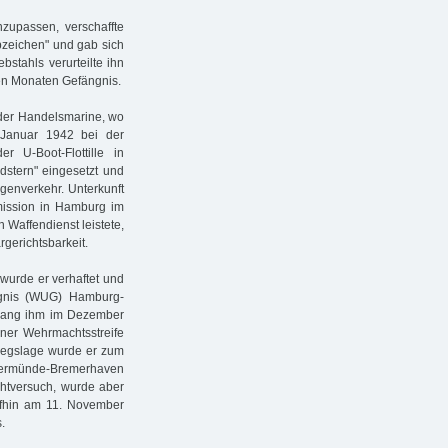
nzupassen, verschaffte
Abzeichen" und gab sich
stahls verurteilte ihn
en Monaten Gefängnis.
r der Handelsmarine, wo
 Januar 1942 bei der
r U-Boot-Flottille in
stern" eingesetzt und
genverkehr. Unterkunft
ission in Hamburg im
Waffendienst leistete,
rgerichtsbarkeit.
wurde er verhaftet und
gnis (WUG) Hamburg-
gelang ihm im Dezember
iner Wehrmachtsstreife
iegslage wurde er zum
ermünde-Bremerhaven
chtversuch, wurde aber
aufhin am 11. November
.