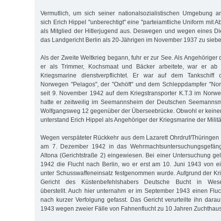
Vermutlich, um sich seiner nationalsozialistischen Umgebung a
sich Erich Hippel "unberechtigt" eine "parteiamtliche Uniform mit 
als Mitglied der Hitlerjugend aus. Deswegen und wegen eines Dieb
das Landgericht Berlin als 20-Jährigen im November 1937 zu sieb
Als der Zweite Weltkrieg begann, fuhr er zur See. Als Angehörige
er als Trimmer, Kochsmaat und Bäcker arbeitete, war er ab
Kriegsmarine dienstverpflichtet. Er war auf dem Tankschiff de
Norwegen "Pelagos", der "Oxhöft" und dem Schleppdampfer "Nord
seit 9. November 1942 auf dem Kriegstransporter K.T.3 im Norwe
hatte er zeitweilig im Seemannsheim der Deutschen Seemannsm
Wolfgangsweg 12 gegenüber der Überseebrücke. Obwohl er keinen 
unterstand Erich Hippel als Angehöriger der Kriegsmarine der Militä
Wegen verspäteter Rückkehr aus dem Lazarett Ohrdruf/Thüringen 
am 7. Dezember 1942 in das Wehrmachtsuntersuchungsgefän
Altona (Gerichtstraße 2) eingewiesen. Bei einer Untersuchung 
1942 die Flucht nach Berlin, wo er erst am 10. Juni 1943 von e
unter Schusswaffeneinsatz festgenommen wurde. Aufgrund der Kr
Gericht des Küstenbefehlshabers Deutsche Bucht in Wes
überstellt. Auch hier unternahm er im September 1943 einen Flu
nach kurzer Verfolgung gefasst. Das Gericht verurteilte ihn dar
1943 wegen zweier Fälle von Fahnenflucht zu 10 Jahren Zuchthaus