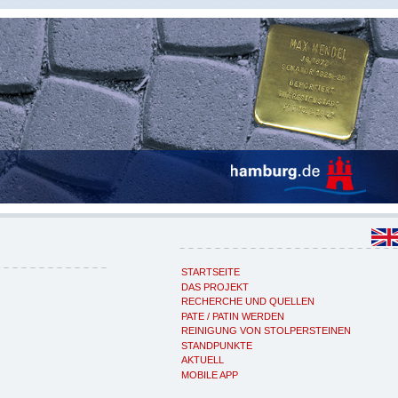
STARTSEITE
DAS PROJEKT
RECHERCHE UND QUELLEN
PATE / PATIN WERDEN
REINIGUNG VON STOLPERSTEINEN
STANDPUNKTE
AKTUELL
MOBILE APP