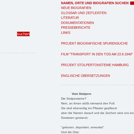
NAMEN, ORTE UND BIOGRAFIEN SUCHEN
NEUE BIOGRAFIEN
GLOSSAR UND ZEITLEISTEN
LITERATUR
DOKUMENTATIONEN
PRESSEBERICHTE
LINKS
PROJEKT BIOGRAFISCHE SPURENSUCHE
FILM "TRANSPORT IN DEN TOD AM 23.9.1940"
PROJEKT STOLPERTONSTEINE HAMBURG
ENGLISCHE ÜBERSETZUNGEN
Vom Stolpern
Die Stolpersteine?
Nein, an ihnen stößt niemand den Fuß
Sie sind ebenerdig ins Pflaster gepflanzt
aber die Namen darauf und die Zeichen sind uns ins
Gewissen gestanzt:
"geboren, deportiert, ermordet"
Und die Orte: