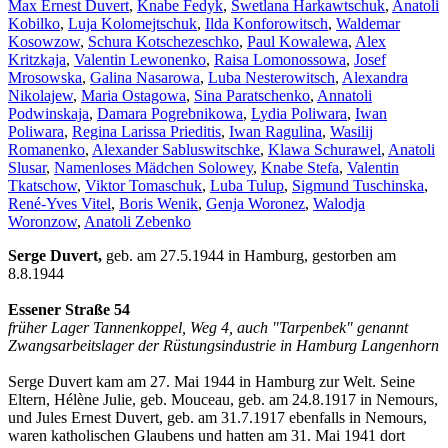
Max Ernest Duvert
,
Knabe Fedyk
,
Swetlana Harkawtschuk
,
Anatoli
Kobilko
,
Luja Kolomejtschuk
,
Ilda Konforowitsch
,
Waldemar
Kosowzow
,
Schura Kotschezeschko
,
Paul Kowalewa
,
Alex
Kritzkaja
,
Valentin Lewonenko
,
Raisa Lomonossowa
,
Josef
Mrosowska
,
Galina Nasarowa
,
Luba Nesterowitsch
,
Alexandra
Nikolajew
,
Maria Ostagowa
,
Sina Paratschenko
,
Annatoli
Podwinskaja
,
Damara Pogrebnikowa
,
Lydia Poliwara
,
Iwan
Poliwara
,
Regina Larissa Prieditis
,
Iwan Ragulina
,
Wasilij
Romanenko
,
Alexander Sabluswitschke
,
Klawa Schurawel
,
Anatoli
Slusar
,
Namenloses Mädchen Solowey
,
Knabe Stefa
,
Valentin
Tkatschow
,
Viktor Tomaschuk
,
Luba Tulup
,
Sigmund Tuschinska
,
René-Yves Vitel
,
Boris Wenik
,
Genja Woronez
,
Walodja
Woronzow
,
Anatoli Zebenko
Serge Duvert,
geb. am 27.5.1944 in Hamburg, gestorben am
8.8.1944
Essener Straße 54
früher Lager Tannenkoppel, Weg 4, auch "Tarpenbek" genannt
Zwangsarbeitslager der Rüstungsindustrie in Hamburg Langenhorn
Serge Duvert kam am 27. Mai 1944 in Hamburg zur Welt. Seine
Eltern, Hélène Julie, geb. Mouceau, geb. am 24.8.1917 in Nemours,
und Jules Ernest Duvert, geb. am 31.7.1917 ebenfalls in Nemours,
waren katholischen Glaubens und hatten am 31. Mai 1941 dort