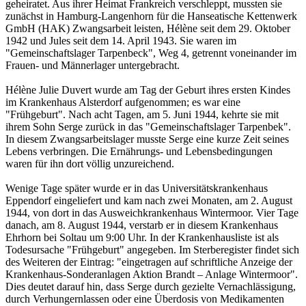
geheiratet. Aus ihrer Heimat Frankreich verschleppt, mussten sie
zunächst in Hamburg-Langenhorn für die Hanseatische Kettenwerk
GmbH (HAK) Zwangsarbeit leisten, Hélène seit dem 29. Oktober
1942 und Jules seit dem 14. April 1943. Sie waren im
"Gemeinschaftslager Tarpenbeck", Weg 4, getrennt voneinander im
Frauen- und Männerlager untergebracht.
Hélène Julie Duvert wurde am Tag der Geburt ihres ersten Kindes
im Krankenhaus Alsterdorf aufgenommen; es war eine
"Frühgeburt". Nach acht Tagen, am 5. Juni 1944, kehrte sie mit
ihrem Sohn Serge zurück in das "Gemeinschaftslager Tarpenbek".
In diesem Zwangsarbeitslager musste Serge eine kurze Zeit seines
Lebens verbringen. Die Ernährungs- und Lebensbedingungen
waren für ihn dort völlig unzureichend.
Wenige Tage später wurde er in das Universitätskrankenhaus
Eppendorf eingeliefert und kam nach zwei Monaten, am 2. August
1944, von dort in das Ausweichkrankenhaus Wintermoor. Vier Tage
danach, am 8. August 1944, verstarb er in diesem Krankenhaus
Ehrhorn bei Soltau um 9:00 Uhr. In der Krankenhausliste ist als
Todesursache "Frühgeburt" angegeben. Im Sterberegister findet sich
des Weiteren der Eintrag: "eingetragen auf schriftliche Anzeige der
Krankenhaus-Sonderanlagen Aktion Brandt – Anlage Wintermoor".
Dies deutet darauf hin, dass Serge durch gezielte Vernachlässigung,
durch Verhungernlassen oder eine Überdosis von Medikamenten