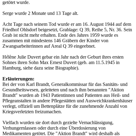
getötet wurde.
Serge wurde 2 Monate und 13 Tage alt.
Acht Tage nach seinem Tod wurde er am 16. August 1944 auf dem
Friedhof Ohlsdorf beigesetzt, Grablage: Q 39, Reihe 5, Nr. 36. Sein
Grab ist nicht mehr erhalten. Ende des Jahres 1959 wurde es
zusammen mit mindestens 146 Gräbern der Kinder von
Zwangsarbeiterinnen auf Areal Q 39 eingeebnet.
Hélène Julie Duvert gebar ein Jahr nach der Geburt ihres ersten
Sohnes ihren Sohn Max Ernest Duvert (geb. am 11.5.1945 in
Hamburg, siehe dazu seine Biographie).
Erläuterungen:
Bei der von Karl Brandt, Generalkommissar für das Sanitäts- und
Gesundheitswesen, geleiteten und nach ihm benannten "Aktion
Brandt" wurden ab 1943 Patientinnen und Patienten aus Heil- und
Pflegeanstalten in andere Pflegestätten und Ausweichkrankenhäuser
verlegt, offiziell um Bettenplätze für die zunehmende Anzahl von
Kriegsverletzten freizumachen.
Vielfach wurden sie dort durch gezielte Vernachlässigung,
Verhungernlassen oder durch eine Überdosierung von
Medikamenten getötet. Die "Aktion Brandt" wird deshalb als