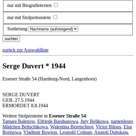
nur mit Biografietexten
nur mit Stolpertonstein
Sortierung
zurück zur Auswahlliste
Serge Duvert * 1944
Essener Straße 54 (Hamburg-Nord, Langenhorn)
SERGE DUVERT
GEB. 27.5.1944
ERMORDET 8.8.1944
Weitere Stolpersteine in
Essener Straße 54
:
Tamara Balenow
,
Elfriede Barabanowa
,
Jury Belikowa
,
namenloses
Mädchen Beltschikowa
,
Walentina Beretschnoj
,
Victor Bilous
,
Elsa
Borisowa
,
Vladimir Bowton
,
Leopold Colman
,
Anatoli Dubskaja
,