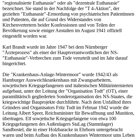
"regionalisierte Euthanasie" oder als "dezentrale Euthanasie"
bezeichnet. Sie stand in der Nachfolge der "T 4-Aktion", der
gezielten "Euthanasie"-Ermordung von psychiatrischen Patientinnen
und Patienten, die auf Grund des Widerstandes von
Kirchenvertretern beider Konfessionen und von Teilen der
Bevölkerung sowie einiger Anstalten im August 1941 offiziell
eingestellt worden war.
Karl Brandt wurde im Jahre 1947 bei dem Nürnberger
"Ärzteprozess" als einer der Hauptverantwortlichen der NS-
"Euthanasie"-Verbrechen zum Tode verurteilt und im Jahr darauf
hingerichtet.
Die "Krankenhaus-Anlage-Wintermoor” wurde 1942/43 als
Hamburger Ausweichkrankenhaus mit Zwangsarbeitern,
sowjetischen Kriegsgefangenen und italienischen Militärinternierten
aufgebaut, unter der Leitung der "Organisation Todt" (OT), einer
paramilitärisch gegliederten Sonderorganisation des NS-Staates, die
kriegswichtige Bauprojekte durchführte. Nach dem Unfalltod ihres
Gründers und Organisators Fritz Todt im Februar 1942 wurde die
Leitung Albert Speer, Reichsminister für Bewaffnung und Munition,
übertragen. Elf sowjetische Kriegsgefangene von etwa 100
Kriegsgefangenen des Außenlagers StaLag (Stammlager)
Sandbostel, die in einer Holzbaracke in Ehrhorn untergebracht
waren und beim Aufbau des Krankenhauses Wintermoor ums Leben