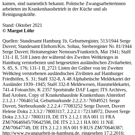
kamen, sind namentlich bekannt. Polnische Zwangsarbeiterinnen
arbeiteten im Krankenhausbetrieb in der Küche und als
Reinigungskräfte.
Stand: Oktober 2021
© Margot Löhr
Quellen: Standesamt Hamburg 1b, Geburtsregister, 513/1944 Serge
Duvert; Standesamt Ehrhorn/Krs. Soltau, Sterberegister Nr. 81/1944
Serge Duvert; Heiratsregister Nemours/Frankreich, Mai 1941; StaH
131-1 II, 518 Listen der während des Zweiten Weltkrieges in
Hamburg verstorbenen und beigesetzten ausländischen Zivilarbeiter,
S. 85, S. 176; 131-1 II_2721 Listen der Gräber von im Zweiten
Weltkrieg verstorbenen ausländischen Zivilisten auf Hamburger
Friedhöfen, S. 31; StaH 332-8, A 48 Alphabetische Meldekartei der
Ausländer 1939–1945; StaH 332-8 Meldewesen, Hausmeldekartei,
741-4 Fotoarchiv, K 2357 Sportstraße DAF Lager; ITS Archives,
Bad Arolsen, Copy of Krankenhausliste Krankenhaus Alsterdorf
2.1.2.1 / 70646154, Geburtsurkunde 2.2.2.3 / 76949521 Serge
Duvert, Sterbeurkunde 2.2.2.4 / 77083252 Serge Duvert, Duvert
Helene Doku 2.3.3.2 / 78003117, 2.2.2.1 / 72134972, Duvert Serge
Doku 2.3.3.2 / 78003119, DE ITS 2.1.2.1 HA 001 11 FRA
ZM/70646945/70642598, DE ITS 2.1.2.1 HA 001 11 NiE
ZM/70647749, DE ITS 2.1.2.1 HA 001 9 RUS ZM/70646387;
http://www.zwangsarbeit-in-hamburg.de, eingesehen 17.2.2016;