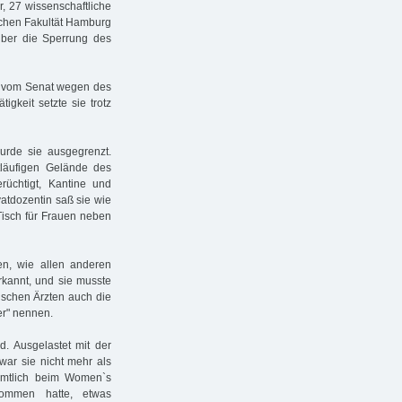
r, 27 wissenschaftliche
nischen Fakultät Hamburg
 über die Sperrung des
ie vom Senat wegen des
gkeit setzte sie trotz
rde sie ausgegrenzt.
tläufigen Gelände des
üchtigt, Kantine und
ivatdozentin saß sie wie
Tisch für Frauen neben
en, wie allen anderen
rkannt, und sie musste
dischen Ärzten auch die
er" nennen.
d. Ausgelastet mit der
war sie nicht mehr als
enamtlich beim Women`s
ommen hatte, etwas