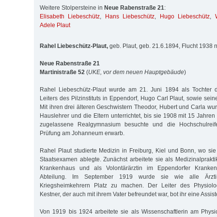
Weitere Stolpersteine in
Neue Rabenstraße 21
:
Elisabeth Liebeschütz
,
Hans Liebeschütz
,
Hugo Liebeschütz
,
Adele Plaut
Rahel Liebeschütz-Plaut,
geb. Plaut, geb. 21.6.1894, Flucht 1938
Neue Rabenstraße 21
Martinistraße 52
(
UKE, vor dem neuen Hauptgebäude
)
Rahel Liebeschütz-Plaut wurde am 21. Juni 1894 als Tochter 
Leiters des Pilzinstituts in Eppendorf, Hugo Carl Plaut, sowie sei
Mit ihren drei älteren Geschwistern Theodor, Hubert und Carla wu
Hauslehrer und die Eltern unterrichtet, bis sie 1908 mit 15 Jahre
zugelassene Realgymnasium besuchte und die Hochschulreif
Prüfung am Johanneum erwarb.
Rahel Plaut studierte Medizin in Freiburg, Kiel und Bonn, wo si
Staatsexamen ablegte. Zunächst arbeitete sie als Medizinalpraktik
Krankenhaus und als Volontärärztin im Eppendorfer Kranke
Abteilung. Im September 1919 wurde sie wie alle Ärzti
Kriegsheimkehrern Platz zu machen. Der Leiter des Physiologi
Kestner, der auch mit ihrem Vater befreundet war, bot ihr eine Assist
Von 1919 bis 1924 arbeitete sie als Wissenschaftlerin am Physio