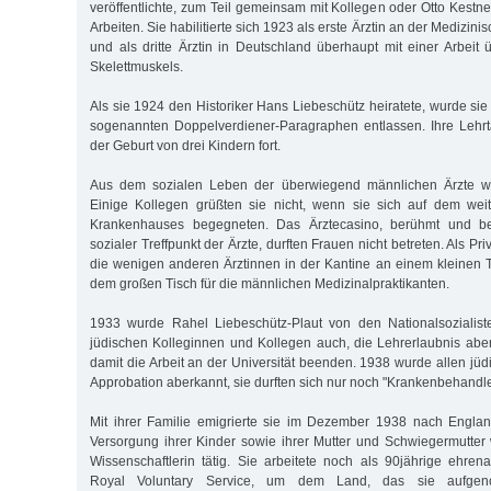
veröffentlichte, zum Teil gemeinsam mit Kollegen oder Otto Kestne
Arbeiten. Sie habilitierte sich 1923 als erste Ärztin an der Medizi
und als dritte Ärztin in Deutschland überhaupt mit einer Arbeit
Skelettmuskels.
Als sie 1924 den Historiker Hans Liebeschütz heiratete, wurde s
sogenannten Doppelverdiener-Paragraphen entlassen. Ihre Lehrtäti
der Geburt von drei Kindern fort.
Aus dem sozialen Leben der überwiegend männlichen Ärzte wu
Einige Kollegen grüßten sie nicht, wenn sie sich auf dem wei
Krankenhauses begegneten. Das Ärztecasino, berühmt und ber
sozialer Treffpunkt der Ärzte, durften Frauen nicht betreten. Als Pr
die wenigen anderen Ärztinnen in der Kantine an einem kleinen 
dem großen Tisch für die männlichen Medizinalpraktikanten.
1933 wurde Rahel Liebeschütz-Plaut von den Nationalsozialist
jüdischen Kolleginnen und Kollegen auch, die Lehrerlaubnis abe
damit die Arbeit an der Universität beenden. 1938 wurde allen jü
Approbation aberkannt, sie durften sich nur noch "Krankenbehandl
Mit ihrer Familie emigrierte sie im Dezember 1938 nach Englan
Versorgung ihrer Kinder sowie ihrer Mutter und Schwiegermutter 
Wissenschaftlerin tätig. Sie arbeitete noch als 90jährige ehr
Royal Voluntary Service, um dem Land, das sie aufgen