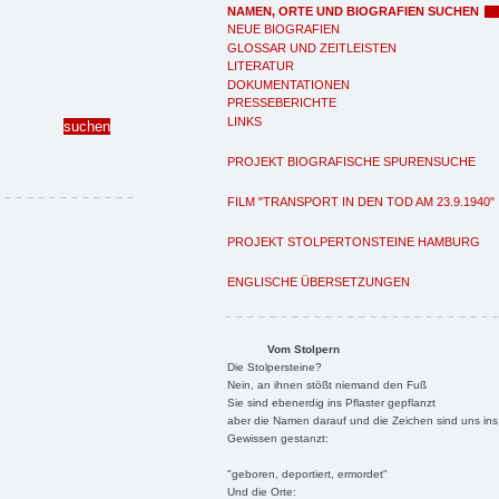
NAMEN, ORTE UND BIOGRAFIEN SUCHEN
NEUE BIOGRAFIEN
GLOSSAR UND ZEITLEISTEN
LITERATUR
DOKUMENTATIONEN
PRESSEBERICHTE
LINKS
PROJEKT BIOGRAFISCHE SPURENSUCHE
FILM "TRANSPORT IN DEN TOD AM 23.9.1940"
PROJEKT STOLPERTONSTEINE HAMBURG
ENGLISCHE ÜBERSETZUNGEN
Vom Stolpern
Die Stolpersteine?
Nein, an ihnen stößt niemand den Fuß
Sie sind ebenerdig ins Pflaster gepflanzt
aber die Namen darauf und die Zeichen sind uns ins
Gewissen gestanzt:
"geboren, deportiert, ermordet"
Und die Orte: