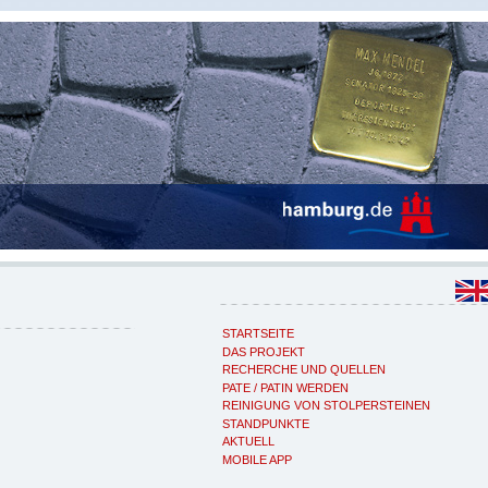
STARTSEITE
DAS PROJEKT
RECHERCHE UND QUELLEN
PATE / PATIN WERDEN
REINIGUNG VON STOLPERSTEINEN
STANDPUNKTE
AKTUELL
MOBILE APP