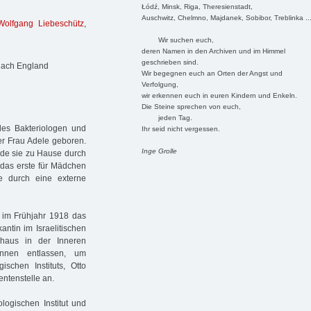
Łódź, Minsk, Riga, Theresienstadt,
Auschwitz, Chelmno, Majdanek, Sobibor, Treblinka ..
Wolfgang Liebeschütz
,
Wir suchen euch,
deren Namen in den Archiven und im Himmel
geschrieben sind.
 nach England
Wir begegnen euch an Orten der Angst und
Verfolgung,
wir erkennen euch in euren Kindern und Enkeln.
Die Steine sprechen von euch,
jeden Tag.
des Bakteriologen und
Ihr seid nicht vergessen.
ner Frau Adele geboren.
Inge Grolle
rde sie zu Hause durch
n das erste für Mädchen
e durch eine externe
e im Frühjahr 1918 das
antin im Israelitischen
nhaus in der Inneren
nnen entlassen, um
schen Instituts, Otto
entenstelle an.
logischen Institut und