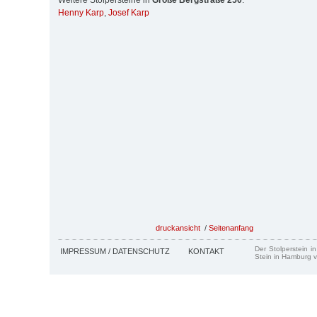
Weitere Stolpersteine in
Große Bergstraße 250
:
Henny Karp
,
Josef Karp
druckansicht
/
Seitenanfang
Der Stolperstein i
IMPRESSUM / DATENSCHUTZ
KONTAKT
Stein in Hamburg v