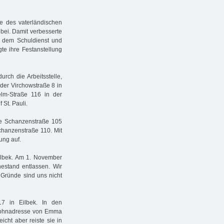
e des vaterländischen
 bei. Damit verbesserte
s dem Schuldienst und
te ihre Festanstellung
rch die Arbeitsstelle,
der Virchowstraße 8 in
elm-Straße 116 in der
 St. Pauli.
e Schanzenstraße 105
hanzenstraße 110. Mit
ung auf.
ilbek. Am 1. November
stand entlassen. Wir
 Gründe sind uns nicht
7 in Eilbek. In den
 Wohnadresse von Emma
icht aber reiste sie in