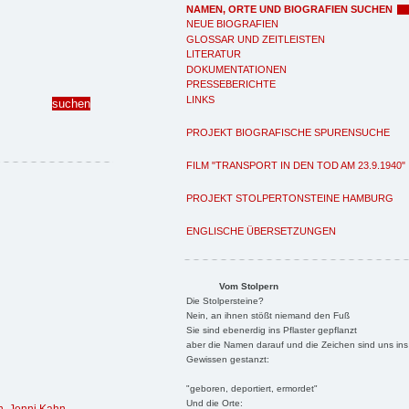
NAMEN, ORTE UND BIOGRAFIEN SUCHEN
NEUE BIOGRAFIEN
GLOSSAR UND ZEITLEISTEN
LITERATUR
DOKUMENTATIONEN
PRESSEBERICHTE
LINKS
PROJEKT BIOGRAFISCHE SPURENSUCHE
FILM "TRANSPORT IN DEN TOD AM 23.9.1940"
PROJEKT STOLPERTONSTEINE HAMBURG
ENGLISCHE ÜBERSETZUNGEN
Vom Stolpern
Die Stolpersteine?
Nein, an ihnen stößt niemand den Fuß
Sie sind ebenerdig ins Pflaster gepflanzt
aber die Namen darauf und die Zeichen sind uns ins
Gewissen gestanzt:
"geboren, deportiert, ermordet"
Und die Orte: