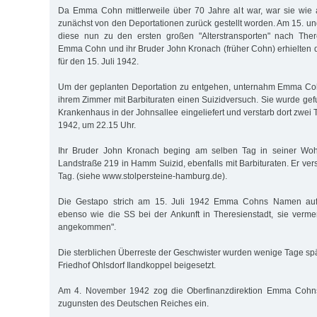
Da Emma Cohn mittlerweile über 70 Jahre alt war, war sie wie 
zunächst von den Deportationen zurück gestellt worden. Am 15. un
diese nun zu den ersten großen "Alterstransporten" nach There
Emma Cohn und ihr Bruder John Kronach (früher Cohn) erhielten 
für den 15. Juli 1942.
Um der geplanten Deportation zu entgehen, unternahm Emma Coh
ihrem Zimmer mit Barbituraten einen Suizidversuch. Sie wurde gef
Krankenhaus in der Johnsallee eingeliefert und verstarb dort zwei T
1942, um 22.15 Uhr.
Ihr Bruder John Kronach beging am selben Tag in seiner W
Landstraße 219 in Hamm Suizid, ebenfalls mit Barbituraten. Er ve
Tag. (siehe www.stolpersteine-hamburg.de).
Die Gestapo strich am 15. Juli 1942 Emma Cohns Namen auf d
ebenso wie die SS bei der Ankunft in Theresienstadt, sie vermer
angekommen".
Die sterblichen Überreste der Geschwister wurden wenige Tage sp
Friedhof Ohlsdorf Ilandkoppel beigesetzt.
Am 4. November 1942 zog die Oberfinanzdirektion Emma Cohns
zugunsten des Deutschen Reiches ein.