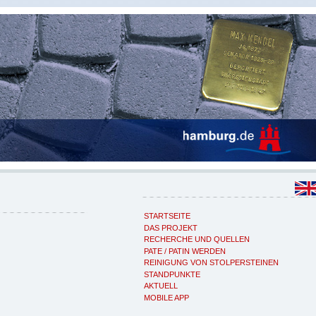
STARTSEITE
DAS PROJEKT
RECHERCHE UND QUELLEN
PATE / PATIN WERDEN
REINIGUNG VON STOLPERSTEINEN
STANDPUNKTE
AKTUELL
MOBILE APP