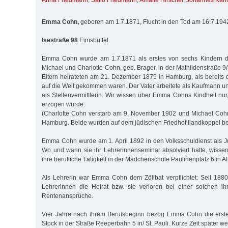
Anna Friedmann
,
Sallo Friedmann
,
Amalie Hirschel
,
Johannes Kah
Emma Cohn,
geboren am 1.7.1871, Flucht in den Tod am 16.7.194
Isestraße 98
Eimsbüttel
Emma Cohn wurde am 1.7.1871 als erstes von sechs Kindern de
Michael und Charlotte Cohn, geb. Brager, in der Mathildenstraße 9/ 
Eltern heirateten am 21. Dezember 1875 in Hamburg, als bereits 
auf die Welt gekommen waren. Der Vater arbeitete als Kaufmann un
als Stellenvermittlerin. Wir wissen über Emma Cohns Kindheit nur,
erzogen wurde.
(Charlotte Cohn verstarb am 9. November 1902 und Michael Coh
Hamburg. Beide wurden auf dem jüdischen Friedhof Ilandkoppel bei
Emma Cohn wurde am 1. April 1892 in den Volksschuldienst als Jun
Wo und wann sie ihr Lehrerinnenseminar absolviert hatte, wissen
ihre berufliche Tätigkeit in der Mädchenschule Paulinenplatz 6 in Al
Als Lehrerin war Emma Cohn dem Zölibat verpflichtet: Seit 1880
Lehrerinnen die Heirat bzw. sie verloren bei einer solchen ih
Rentenansprüche.
Vier Jahre nach ihrem Berufsbeginn bezog Emma Cohn die erst
Stock in der Straße Reeperbahn 5 in/ St. Pauli. Kurze Zeit später w