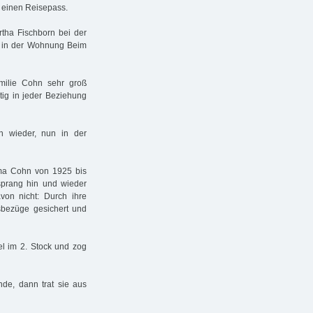
8 einen Reisepass.
ertha Fischborn bei der
it in der Wohnung Beim
milie Cohn sehr groß
tig in jeder Beziehung
 wieder, nun in der
ma Cohn von 1925 bis
 sprang hin und wieder
avon nicht: Durch ihre
nsbezüge gesichert und
el im 2. Stock und zog
nde, dann trat sie aus