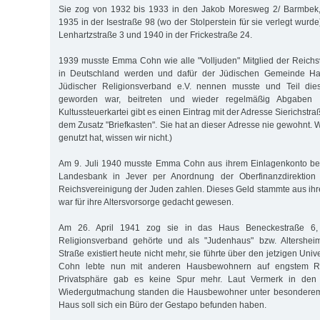
Sie zog von 1932 bis 1933 in den Jakob Moresweg 2/ Barmbek,
1935 in der Isestraße 98 (wo der Stolperstein für sie verlegt wurde
Lenhartzstraße 3 und 1940 in der Frickestraße 24.
1939 musste Emma Cohn wie alle "Volljuden" Mitglied der Reich
in Deutschland werden und dafür der Jüdischen Gemeinde Ha
Jüdischer Religionsverband e.V. nennen musste und Teil dies
geworden war, beitreten und wieder regelmäßig Abgaben en
Kultussteuerkartei gibt es einen Eintrag mit der Adresse Sierichstr
dem Zusatz "Briefkasten". Sie hat an dieser Adresse nie gewohnt. 
genutzt hat, wissen wir nicht.)
Am 9. Juli 1940 musste Emma Cohn aus ihrem Einlagenkonto be
Landesbank in Jever per Anordnung der Oberfinanzdirektio
Reichsvereinigung der Juden zahlen. Dieses Geld stammte aus ihre
war für ihre Altersvorsorge gedacht gewesen.
Am 26. April 1941 zog sie in das Haus Beneckestraße 6
Religionsverband gehörte und als "Judenhaus" bzw. Altershei
Straße existiert heute nicht mehr, sie führte über den jetzigen Un
Cohn lebte nun mit anderen Hausbewohnern auf engstem 
Privatsphäre gab es keine Spur mehr. Laut Vermerk in den
Wiedergutmachung standen die Hausbewohner unter besonderem 
Haus soll sich ein Büro der Gestapo befunden haben.