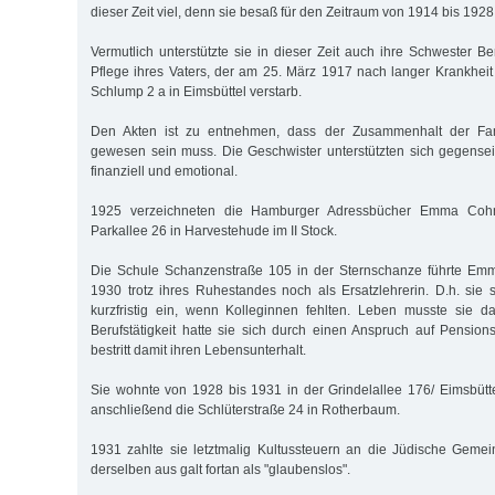
dieser Zeit viel, denn sie besaß für den Zeitraum von 1914 bis 192
Vermutlich unterstützte sie in dieser Zeit auch ihre Schwester B
Pflege ihres Vaters, der am 25. März 1917 nach langer Krankhe
Schlump 2 a in Eimsbüttel verstarb.
Den Akten ist zu entnehmen, dass der Zusammenhalt der Fa
gewesen sein muss. Die Geschwister unterstützten sich gegensei
finanziell und emotional.
1925 verzeichneten die Hamburger Adressbücher Emma Cohn
Parkallee 26 in Harvestehude im II Stock.
Die Schule Schanzenstraße 105 in der Sternschanze führte Em
1930 trotz ihres Ruhestandes noch als Ersatzlehrerin. D.h. sie
kurzfristig ein, wenn Kolleginnen fehlten. Leben musste sie d
Berufstätigkeit hatte sie sich durch einen Anspruch auf Pensio
bestritt damit ihren Lebensunterhalt.
Sie wohnte von 1928 bis 1931 in der Grindelallee 176/ Eimsbütt
anschließend die Schlüterstraße 24 in Rotherbaum.
1931 zahlte sie letztmalig Kultussteuern an die Jüdische Gemei
derselben aus galt fortan als "glaubenslos".