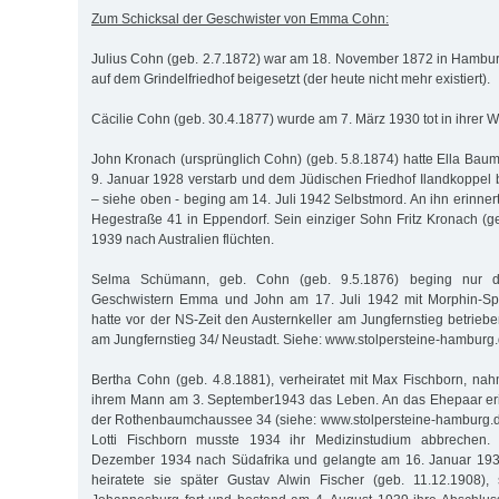
Zum Schicksal der Geschwister von Emma Cohn:
Julius Cohn (geb. 2.7.1872) war am 18. November 1872 in Hambur
auf dem Grindelfriedhof beigesetzt (der heute nicht mehr existiert).
Cäcilie Cohn (geb. 30.4.1877) wurde am 7. März 1930 tot in ihrer
John Kronach (ursprünglich Cohn) (geb. 5.8.1874) hatte Ella Baum
9. Januar 1928 verstarb und dem Jüdischen Friedhof Ilandkoppel 
– siehe oben - beging am 14. Juli 1942 Selbstmord. An ihn erinnert 
Hegestraße 41 in Eppendorf. Sein einziger Sohn Fritz Kronach (g
1939 nach Australien flüchten.
Selma Schümann, geb. Cohn (geb. 9.5.1876) beging nur d
Geschwistern Emma und John am 17. Juli 1942 mit Morphin-Spr
hatte vor der NS-Zeit den Austernkeller am Jungfernstieg betrieben.
am Jungfernstieg 34/ Neustadt. Siehe: www.stolpersteine-hamburg
Bertha Cohn (geb. 4.8.1881), verheiratet mit Max Fischborn, n
ihrem Mann am 3. September1943 das Leben. An das Ehepaar erin
der Rothenbaumchaussee 34 (siehe: www.stolpersteine-hamburg.de
Lotti Fischborn musste 1934 ihr Medizinstudium abbrechen. 
Dezember 1934 nach Südafrika und gelangte am 16. Januar 1935
heiratete sie später Gustav Alwin Fischer (geb. 11.12.1908), 