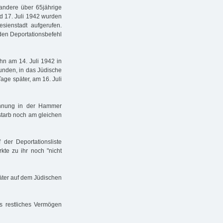
andere über 65jährige
d 17. Juli 1942 wurden
sienstadt aufgerufen.
den Deportationsbefehl
n am 14. Juli 1942 in
unden, in das Jüdische
age später, am 16. Juli
ohnung in der Hammer
rstarb noch am gleichen
er Deportationsliste
kte zu ihr noch "nicht
äter auf dem Jüdischen
 restliches Vermögen