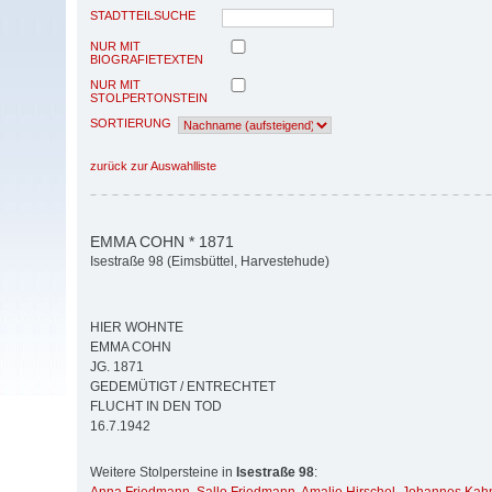
STADTTEILSUCHE
NUR MIT
BIOGRAFIETEXTEN
NUR MIT
STOLPERTONSTEIN
SORTIERUNG
zurück zur Auswahlliste
EMMA COHN * 1871
Isestraße 98 (Eimsbüttel, Harvestehude)
HIER WOHNTE
EMMA COHN
JG. 1871
GEDEMÜTIGT / ENTRECHTET
FLUCHT IN DEN TOD
16.7.1942
Weitere Stolpersteine in
Isestraße 98
: