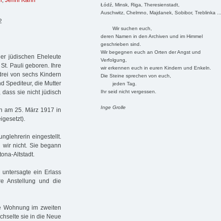
n
,
Jenni Kahn
Łódź, Minsk, Riga, Theresienstadt,
Auschwitz, Chelmno, Majdanek, Sobibor, Treblinka ..
2
Wir suchen euch,
deren Namen in den Archiven und im Himmel
geschrieben sind.
Wir begegnen euch an Orten der Angst und
r jüdischen Eheleute
Verfolgung,
St. Pauli geboren. Ihre
wir erkennen euch in euren Kindern und Enkeln.
drei von sechs Kindern
Die Steine sprechen von euch,
d Spediteur, die Mutter
jeden Tag.
Ihr seid nicht vergessen.
 dass sie nicht jüdisch
Inge Grolle
n am 25. März 1917 in
gesetzt).
glehrerin eingestellt.
 wir nicht. Sie begann
tona-Altstadt.
 untersagte ein Erlass
re Anstellung und die
e Wohnung im zweiten
echselte sie in die Neue