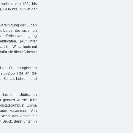
 wohnte von 1934 bis
), 1936 bis 1939 in der
svereinigung der Juden
mburgs, die sich nun
er Reichsvereinigung
trichten. (Auf ihrer
aße 68 in Winterhude mit
Wofür sie diese Adresse
i der Oldenburgischen
n 2.672,65 RM an die
r Zeit als Lehrerin und
, das dem Jüdischen
m genutzt wurde. (Die
iversitätscampus). Emma
Raum zusammen. Von
 Akten des Amtes für
Druck, denn unten in