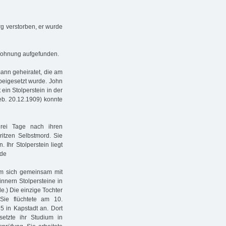
g verstorben, er wurde
 Wohnung aufgefunden.
ann geheiratet, die am
beigesetzt wurde. John
ein Stolperstein in der
eb. 20.12.1909) konnte
rei Tage nach ihren
itzen Selbstmord. Sie
 Ihr Stolperstein liegt
.de
ahm sich gemeinsam mit
nern Stolpersteine in
.) Die einzige Tochter
Sie flüchtete am 10.
 in Kapstadt an. Dort
setzte ihr Studium in