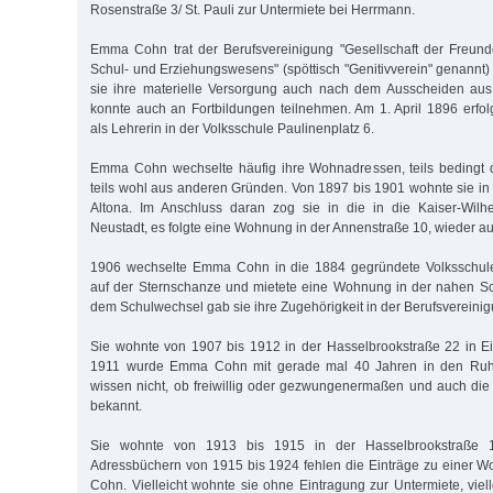
Rosenstraße 3/ St. Pauli zur Untermiete bei Herrmann.
Emma Cohn trat der Berufsvereinigung "Gesellschaft der Freund
Schul- und Erziehungswesens" (spöttisch "Genitivverein" genannt)
sie ihre materielle Versorgung auch nach dem Ausscheiden au
konnte auch an Fortbildungen teilnehmen. Am 1. April 1896 erfolg
als Lehrerin in der Volksschule Paulinenplatz 6.
Emma Cohn wechselte häufig ihre Wohnadressen, teils bedingt du
teils wohl aus anderen Gründen. Von 1897 bis 1901 wohnte sie in 
Altona. Im Anschluss daran zog sie in die in die Kaiser-Wilh
Neustadt, es folgte eine Wohnung in der Annenstraße 10, wieder auf
1906 wechselte Emma Cohn in die 1884 gegründete Volksschul
auf der Sternschanze und mietete eine Wohnung in der nahen Sc
dem Schulwechsel gab sie ihre Zugehörigkeit in der Berufsvereinig
Sie wohnte von 1907 bis 1912 in der Hasselbrookstraße 22 in E
1911 wurde Emma Cohn mit gerade mal 40 Jahren in den Ruhe
wissen nicht, ob freiwillig oder gezwungenermaßen und auch die
bekannt.
Sie wohnte von 1913 bis 1915 in der Hasselbrookstraße 1
Adressbüchern von 1915 bis 1924 fehlen die Einträge zu einer
Cohn. Vielleicht wohnte sie ohne Eintragung zur Untermiete, vielle