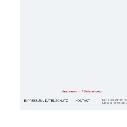
druckansicht
/
Seitenanfang
Der Stolperstein i
IMPRESSUM / DATENSCHUTZ
KONTAKT
Stein in Hamburg v