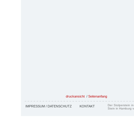
druckansicht
/
Seitenanfang
Der Stolperstein i
IMPRESSUM / DATENSCHUTZ
KONTAKT
Stein in Hamburg v