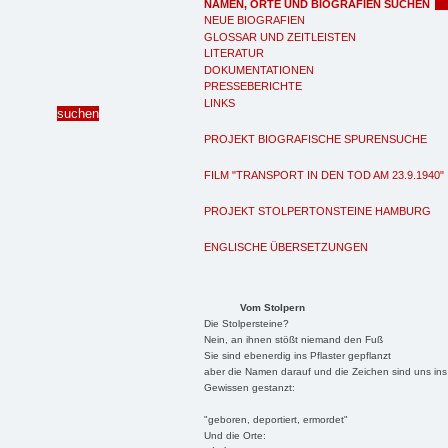
NAMEN, ORTE UND BIOGRAFIEN SUCHEN
NEUE BIOGRAFIEN
GLOSSAR UND ZEITLEISTEN
LITERATUR
DOKUMENTATIONEN
PRESSEBERICHTE
LINKS
PROJEKT BIOGRAFISCHE SPURENSUCHE
FILM "TRANSPORT IN DEN TOD AM 23.9.1940"
PROJEKT STOLPERTONSTEINE HAMBURG
ENGLISCHE ÜBERSETZUNGEN
Vom Stolpern
Die Stolpersteine?
Nein, an ihnen stößt niemand den Fuß
Sie sind ebenerdig ins Pflaster gepflanzt
aber die Namen darauf und die Zeichen sind uns ins
Gewissen gestanzt:
"geboren, deportiert, ermordet"
Und die Orte: