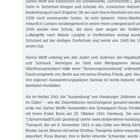
Sarina Wolff war inzwischen ins Grindelviertel, Durchschnitt 1, ge
Sohn in Sicherheit bringen und schickte ihn, inzwischen dreizeh
Kindertransport nach England. Ob sie nach ihrem Abschied von e
1938 noch voneinander hörten, ist nicht bekannt. Heinz-Manf
Ankunft in London vorübergehend in einem Heim untergebracht u
1939 wieder eine Schule, die dann aber wegen der Gefähr
Luftangriffe nach Abbots Langley in Hertfordshire verlegt wur
Schulzeit auf der dortigen Dorfschule und lernte von 1940 bis 1
einem Gut.
Sarina Wolff unterlag wie alle Juden und Jüdinnen der Abgabepf
und Schmuck. Vermögen an Geld oder Wertpapieren besaß
Oberfinanzpräsident hätte einer "Sicherungsanordnung" unterwer
David emigrierte von Berlin aus mit seiner Ehefrau Frieda, geb. N
Von eigenen Auswanderungsplänen Sarinas ist nichts bekannt, e
familiären Kontakten.
Als im Herbst 1941 die "Aussiedlung" von Hamburger Jüdinnen 
im Osten" – wie die Deportationen beschönigend genannt wurden
erste von Sarina Wolffs Verwandten ihre Schwägerin Rosa Först
mit ihrem Enkel Boris am 25. Oktober 1941 Hamburg. Sie wur
"Litzmannstadt"/Lodz gezwängt (siehe www.stolpersteine-hamburg
Transport, der am 8. November 1941 in das Getto von Minsk führt
Bruder Jacob Blanari mit seiner Ehefrau Theophila (siehe www.sto
deportiert. Rosa Blanari, ihre in Berlin lebende Schwester, wurd