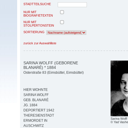
STADTTEILSUCHE
NUR MIT
BIOGRAFIETEXTEN
NUR MIT
STOLPERTONSTEIN
SORTIERUNG
zurück zur Auswahlliste
SARINA WOLFF (GEBORENE
BLANARÉ) * 1884
Osterstraße 83 (Eimsbüttel, Eimsbüttel)
HIER WOHNTE
SARINA WOLFF
GEB. BLANARÉ
JG. 1884
DEPORTIERT 1942
THERESIENSTADT
Sarina Wolff
ERMORDET IN
© Yad Vash
AUSCHWITZ