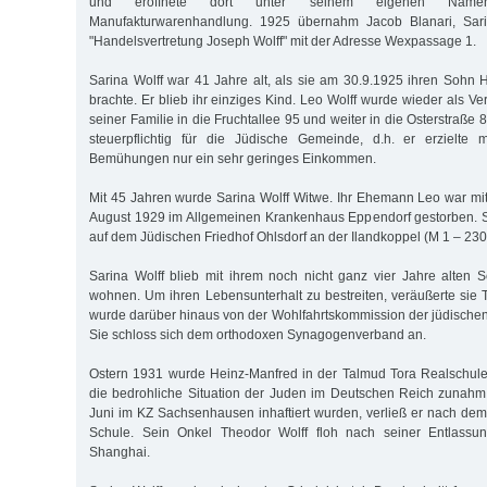
und eröffnete dort unter seinem eigenen Namen
Manufakturwarenhandlung. 1925 übernahm Jacob Blanari, Sarin
"Handelsvertretung Joseph Wolff" mit der Adresse Wexpassage 1.
Sarina Wolff war 41 Jahre alt, als sie am 30.9.1925 ihren Sohn 
brachte. Er blieb ihr einziges Kind. Leo Wolff wurde wieder als Ver
seiner Familie in die Fruchtallee 95 und weiter in die Osterstraße 
steuerpflichtig für die Jüdische Gemeinde, d.h. er erzielte m
Bemühungen nur ein sehr geringes Einkommen.
Mit 45 Jahren wurde Sarina Wolff Witwe. Ihr Ehemann Leo war mi
August 1929 im Allgemeinen Krankenhaus Eppendorf gestorben. S
auf dem Jüdischen Friedhof Ohlsdorf an der Ilandkoppel (M 1 – 230
Sarina Wolff blieb mit ihrem noch nicht ganz vier Jahre alten 
wohnen. Um ihren Lebensunterhalt zu bestreiten, veräußerte sie 
wurde darüber hinaus von der Wohlfahrtskommission der jüdischen
Sie schloss sich dem orthodoxen Synagogenverband an.
Ostern 1931 wurde Heinz-Manfred in der Talmud Tora Realschule
die bedrohliche Situation der Juden im Deutschen Reich zunahm
Juni im KZ Sachsenhausen inhaftiert wurden, verließ er nach d
Schule. Sein Onkel Theodor Wolff floh nach seiner Entlassu
Shanghai.