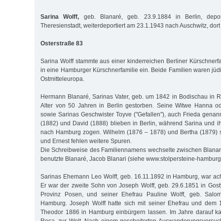
Sarina Wolff,
geb. Blanaré, geb. 23.9.1884 in Berlin, depor
Theresienstadt, weiterdeportiert am 23.1.1943 nach Auschwitz, dor
Osterstraße 83
Sarina Wolff stammte aus einer kinderreichen Berliner Kürschnerfa
in eine Hamburger Kürschnerfamilie ein. Beide Familien waren jü
Ostmitteleuropa.
Hermann Blanaré, Sarinas Vater, geb. um 1842 in Bodischau in 
Alter von 50 Jahren in Berlin gestorben. Seine Witwe Hanna od
sowie Sarinas Geschwister Toyve ("Gefallen"), auch Frieda genan
(1882) und David (1888) blieben in Berlin, während Sarina und i
nach Hamburg zogen. Wilhelm (1876 – 1878) und Bertha (1879) s
und Ernest fehlen weitere Spuren.
Die Schreibweise des Familiennamens wechselte zwischen Blanar
benutzte Blanaré, Jacob Blanari (siehe www.stolpersteine-hamburg
Sarinas Ehemann Leo Wolff, geb. 16.11.1892 in Hamburg, war acht
Er war der zweite Sohn von Joseph Wolff, geb. 29.6.1851 in Gos
Provinz Posen, und seiner Ehefrau Pauline Wolff, geb. Salom
Hamburg. Joseph Wolff hatte sich mit seiner Ehefrau und dem
Theodor 1886 in Hamburg einbürgern lassen. Im Jahre darauf ka