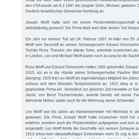
Rosa, zur Welt. Nach einem gescheiterten Auswanderungsversuch
den USA wurde am 6.2.1897 der jüngste Sohn, Michael, geboren. D
Deutsch-Israelitischen Gemeinde Hamburg an.
Joseph Wolff hatte sich mit einem Pelzkonfektionsgeschäft
selbstständig gemacht. Die Firma blieb weit über seinen Tod hinau
Ein Jahr vor seinem Tod am 24. Februar 1907 im Alter von 55 
Wolff sein Geschäft an seinen Schwiegersohn Eduard Simonsoh
Tochter Rosa. Theodor, der älteste Sohn, arbeitete inzwischen als
in London, Leo und Michael Wolff waren noch zu jung für die Nachfo
Rosa Wolff und Eduard Simonsohn hatten 1905 geheiratet. Eduard f
1910, als es in die Hände seiner Schwiegermutter Pauline Wolf
überging. 1920 trat Leo Wolff als eigenständiges Mitglied der jüd
schloss sich dem liberalen Tempelverband an. 1922 stieg er in
gegründete Firma ein. Vermutlich zur gleichen Zeit heiratete er Sar
Jacob, von Beruf Tischlermeister, wohnte bereits mit seiner F
fabrizierte Möbel, später auch für die Wohnung seiner Schwester.
Leo Wolff war bis dahin als Handelsvertreter mit Wohnsitz in der
gewesen. Die Firma Joseph Wolff hatte inzwischen nicht nur 
erfahren, sondern auch die Pelzkonfektion aufgegeben und sich a
umgestellt. Leo Wolff führte die Geschäfte von seinem Zuhause au
1923 schon kein steuerpflichtiges Einkommen mehr. Er zog in die 