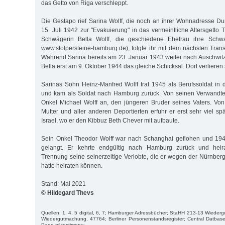
das Getto von Riga verschleppt.
Die Gestapo rief Sarina Wolff, die noch an ihrer Wohnadresse Dur
15. Juli 1942 zur "Evakuierung" in das vermeintliche Altersgetto T
Schwägerin Bella Wolff, die geschiedene Ehefrau ihre Schw
www.stolpersteine-hamburg.de), folgte ihr mit dem nächsten Trans
Während Sarina bereits am 23. Januar 1943 weiter nach Auschwitz d
Bella erst am 9. Oktober 1944 das gleiche Schicksal. Dort verlieren
Sarinas Sohn Heinz-Manfred Wolff trat 1945 als Berufssoldat in d
und kam als Soldat nach Hamburg zurück. Von seinen Verwandten
Onkel Michael Wolff an, den jüngeren Bruder seines Vaters. Vo
Mutter und aller anderen Deportierten erfuhr er erst sehr viel s
Israel, wo er den Kibbuz Beth Chever mit aufbaute.
Sein Onkel Theodor Wolff war nach Schanghai geflohen und 194
gelangt. Er kehrte endgültig nach Hamburg zurück und heira
Trennung seine seinerzeitige Verlobte, die er wegen der Nürnber
hatte heiraten können.
Stand: Mai 2021
© Hildegard Thevs
Quellen: 1, 4, 5 digital, 6, 7; Hamburger Adressbücher; StaHH 213-13 Wiede
Wiedergutmachung, 47764; Berliner Personenstandsregister; Central Datbas
Page of testimony;