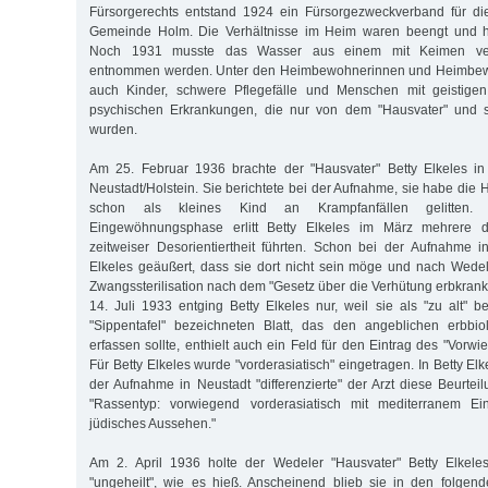
Fürsorgerechts entstand 1924 ein Fürsorgezweckverband für di
Gemeinde Holm. Die Verhältnisse im Heim waren beengt und hy
Noch 1931 musste das Wasser aus einem mit Keimen veru
entnommen werden. Unter den Heimbewohnerinnen und Heimbew
auch Kinder, schwere Pflegefälle und Menschen mit geistige
psychischen Erkrankungen, die nur von dem "Hausvater" und s
wurden.
Am 25. Februar 1936 brachte der "Hausvater" Betty Elkeles in 
Neustadt/Holstein. Sie berichtete bei der Aufnahme, sie habe die 
schon als kleines Kind an Krampfanfällen gelitten.
Eingewöhnungsphase erlitt Betty Elkeles im März mehrere di
zeitweiser Desorientiertheit führten. Schon bei der Aufnahme i
Elkeles geäußert, dass sie dort nicht sein möge und nach Wede
Zwangssterilisation nach dem "Gesetz über die Verhütung erbkr
14. Juli 1933 entging Betty Elkeles nur, weil sie als "zu alt" b
"Sippentafel" bezeichneten Blatt, das den angeblichen erbbio
erfassen sollte, enthielt auch ein Feld für den Eintrag des "Vorw
Für Betty Elkeles wurde "vorderasiatisch" eingetragen. In Betty El
der Aufnahme in Neustadt "differenzierte" der Arzt diese Beurtei
"Rassentyp: vorwiegend vorderasiatisch mit mediterranem Ein
jüdisches Aussehen."
Am 2. April 1936 holte der Wedeler "Hausvater" Betty Elkele
"ungeheilt", wie es hieß. Anscheinend blieb sie in den folgen