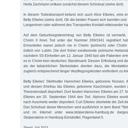
Herta Zachmann entkam zunächst diesem Schicksal (siehe dort).
In diesem Todestransport befand sich auch Alice Elkeles, eine e
Betty Elkeles (siehe dort). Ob die beiden Frauen sich kannten und 
Langenhorn oder während des Transportes Kontakt miteinander hatt
Auf dem Geburtsregistereintrag von Betty Elkeles ist vermerkt
Cholm II ihren Tod unter der Nummer 269/1941 registriert ha
Ermordeten waren jedoch nie in Chelm (polnisch) oder Cholm (
östlich von Lublin. Die dort früher existierende polnische Heilanst
nachdem SS-Einheiten am 12. Januar 1940 fast alle Patienten erm
es in Cholm kein deutsches Standesamt. Dessen Erfindung und d
als der tatsächlichen Sterbedaten dienten dazu, die Mordaktio
zugleich entsprechend länger Verpflegungskosten einfordern zu k
Betty Elkeles’ Stiefmutter Hannchen Elkeles, geborene Nossen, 
und dessen Ehefrau Ida Elkeles, geborene Kaschmann, wurden 
Theresienstadt deportiert. Dort fanden Hannchen Elkeles am 27.
Elkeles am 20. September 1944 den Tod. Alphons Elkeles wurd
nach Auschwitz weiter deportiert. Curt Elkeles überlebte die Zeit d
Das Schicksal dieser Menschen wird ausführlich in dem Band "Sto
und im Internet unter www.stolpersteine-hamburg.de dargest
Stolpersteine in Hamburg-Eimsbüttel, Flagentwiet 5.
Stand: Juli 2021