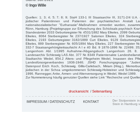
© Ingo Wille
Quellen: 1; 3; 4; 5; 7; 8; 9; StaH 133-1 III Staatsarchiv III, 3171-2/4 U.A.
jüdischer Patientinnen und Patienten der psychiatrischen Anstalt L
nationalsozialistischer "Euthanasie"-Maßnahmen ermordet wurden, zusamm
Rönn, Hamburg (Projektgruppe zur Erforschung des Schicksals psychisch Kra
Standesämter 2033 Geburtsregister Nr. 4531/1882 Mary Elkeles, 2099 Geburtsr
Elkeles, 8064 Sterberegister Nr. 237/1927 Salomon Elkeles, 324 Sterbereg
Elkeles, 2193 Geburtsregister 3182/1889 Curt Elkeles, 9129 Geburtsregis
Elkeles, 889 Sterberegister Nr. 605/1894 Mary Elkeles, 227 Sterberegister Nr
332-7 Staatsangehörigkeitsaufsicht A I e 40 Bd. 9 1876-1896 Nr. 22499; 35
Langenhorn Abl. 1/1995 Aufnahme-/Abgangsbuch Langenhorn 26. 8.
Landesarchiv Schleswig LAS Abt. 377 Nr. 8349 Patientenakte Landesheilansta
Stadtarchiv Wedel, 854.2 Alters- und Pflegeheim Wedel, Insassen des Pfl
Landesfürsorgeverbandes 1936-1946; JSHD Forschungsgruppe "Juden 
Datenpool Erich Koch, Schleswig. Gillis-Carlebach, Miriam (Hrsg.), Memo
jüdischen in der Schoa umgekommenen Schleswig-Holsteiner und Schleswig
1996. Rannegger, Anke, Armen- und Altenversorgung in Wedel, Wedel 1989.
Zur Nummerierung häufig genutzter Quellen siehe Link "Recherche und Quelle
druckansicht
/
Seitenanfang
Der Stolperstein i
IMPRESSUM / DATENSCHUTZ
KONTAKT
Stein in Hamburg v