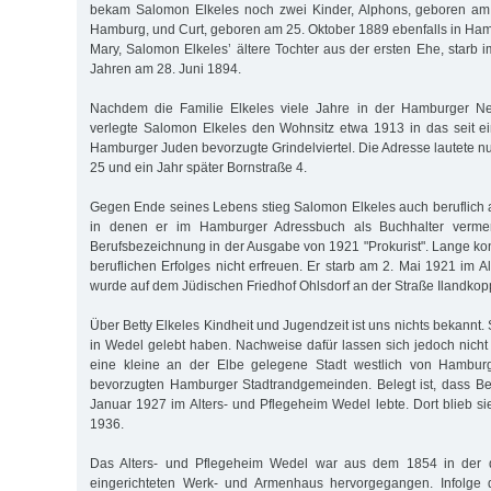
bekam Salomon Elkeles noch zwei Kinder, Alphons, geboren am
Hamburg, und Curt, geboren am 25. Oktober 1889 ebenfalls in Ha
Mary, Salomon Elkeles’ ältere Tochter aus der ersten Ehe, starb 
Jahren am 28. Juni 1894.
Nachdem die Familie Elkeles viele Jahre in der Hamburger Ne
verlegte Salomon Elkeles den Wohnsitz etwa 1913 in das seit e
Hamburger Juden bevorzugte Grindelviertel. Die Adresse lautete n
25 und ein Jahr später Bornstraße 4.
Gegen Ende seines Lebens stieg Salomon Elkeles auch beruflich 
in denen er im Hamburger Adressbuch als Buchhalter vermerk
Berufsbezeichnung in der Ausgabe von 1921 "Prokurist". Lange kon
beruflichen Erfolges nicht erfreuen. Er starb am 2. Mai 1921 im 
wurde auf dem Jüdischen Friedhof Ohlsdorf an der Straße Ilandkopp
Über Betty Elkeles Kindheit und Jugendzeit ist uns nichts bekannt. S
in Wedel gelebt haben. Nachweise dafür lassen sich jedoch nicht
eine kleine an der Elbe gelegene Stadt westlich von Hamburg
bevorzugten Hamburger Stadtrandgemeinden. Belegt ist, dass Bet
Januar 1927 im Alters- und Pflegeheim Wedel lebte. Dort blieb si
1936.
Das Alters- und Pflegeheim Wedel war aus dem 1854 in der do
eingerichteten Werk- und Armenhaus hervorgegangen. Infolge 