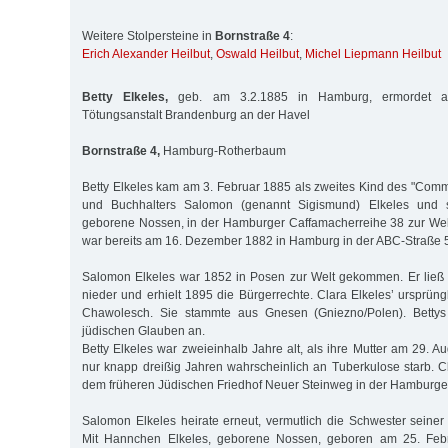
Weitere Stolpersteine in
Bornstraße 4
:
Erich Alexander Heilbut
,
Oswald Heilbut
,
Michel Liepmann Heilbut
Betty Elkeles,
geb. am 3.2.1885 in Hamburg, ermordet a
Tötungsanstalt Brandenburg an der Havel
Bornstraße 4,
Hamburg-Rotherbaum
Betty Elkeles kam am 3. Februar 1885 als zweites Kind des "Comm
und Buchhalters Salomon (genannt Sigismund) Elkeles und s
geborene Nossen, in der Hamburger Caffamacherreihe 38 zur Wel
war bereits am 16. Dezember 1882 in Hamburg in der ABC-Straße 
Salomon Elkeles war 1852 in Posen zur Welt gekommen. Er ließ
nieder und erhielt 1895 die Bürgerrechte. Clara Elkeles’ ursprün
Chawolesch. Sie stammte aus Gnesen (Gniezno/Polen). Bettys
jüdischen Glauben an.
Betty Elkeles war zweieinhalb Jahre alt, als ihre Mutter am 29. A
nur knapp dreißig Jahren wahrscheinlich an Tuberkulose starb. C
dem früheren Jüdischen Friedhof Neuer Steinweg in der Hamburger
Salomon Elkeles heirate erneut, vermutlich die Schwester seiner
Mit Hannchen Elkeles, geborene Nossen, geboren am 25. Feb