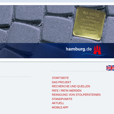
STARTSEITE
DAS PROJEKT
RECHERCHE UND QUELLEN
PATE / PATIN WERDEN
REINIGUNG VON STOLPERSTEINEN
STANDPUNKTE
AKTUELL
MOBILE APP