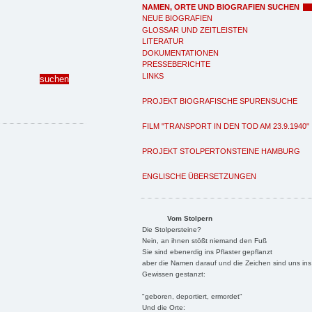
NAMEN, ORTE UND BIOGRAFIEN SUCHEN
NEUE BIOGRAFIEN
GLOSSAR UND ZEITLEISTEN
LITERATUR
DOKUMENTATIONEN
PRESSEBERICHTE
LINKS
PROJEKT BIOGRAFISCHE SPURENSUCHE
FILM "TRANSPORT IN DEN TOD AM 23.9.1940"
PROJEKT STOLPERTONSTEINE HAMBURG
ENGLISCHE ÜBERSETZUNGEN
Vom Stolpern
Die Stolpersteine?
Nein, an ihnen stößt niemand den Fuß
Sie sind ebenerdig ins Pflaster gepflanzt
aber die Namen darauf und die Zeichen sind uns ins
Gewissen gestanzt:
"geboren, deportiert, ermordet"
Und die Orte: