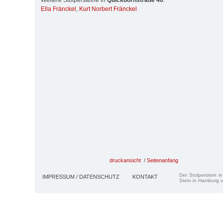
Weitere Stolpersteine in
Quickbornstraße 40
:
Ella Fränckel
,
Kurt Norbert Fränckel
druckansicht
/
Seitenanfang
Der Stolperstein i
IMPRESSUM / DATENSCHUTZ
KONTAKT
Stein in Hamburg v