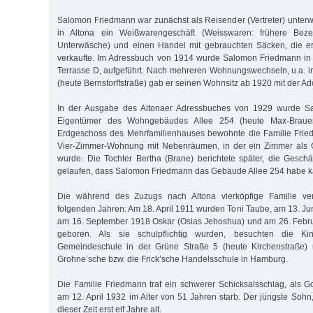
Salomon Friedmann war zunächst als Reisender (Vertreter) unter
in Altona ein Weißwarengeschäft (Weisswaren: frühere Bez
Unterwäsche) und einen Handel mit gebrauchten Säcken, die e
verkaufte. Im Adressbuch von 1914 wurde Salomon Friedmann in 
Terrasse D, aufgeführt. Nach mehreren Wohnungswechseln, u.a. i
(heute Bernstorffstraße) gab er seinen Wohnsitz ab 1920 mit der Ad
In der Ausgabe des Altonaer Adressbuches von 1929 wurde S
Eigentümer des Wohngebäudes Allee 254 (heute Max-Brauer-
Erdgeschoss des Mehrfamilienhauses bewohnte die Familie Fri
Vier-Zimmer-Wohnung mit Nebenräumen, in der ein Zimmer als 
wurde. Die Tochter Bertha (Brane) berichtete später, die Geschäf
gelaufen, dass Salomon Friedmann das Gebäude Allee 254 habe k
Die während des Zuzugs nach Altona vierköpfige Familie ver
folgenden Jahren: Am 18. April 1911 wurden Toni Taube, am 13. Ju
am 16. September 1918 Oskar (Osias Jehoshua) und am 26. Febr
geboren. Als sie schulpflichtig wurden, besuchten die Kind
Gemeindeschule in der Grüne Straße 5 (heute Kirchenstraße) 
Grohne’sche bzw. die Frick’sche Handelsschule in Hamburg.
Die Familie Friedmann traf ein schwerer Schicksalsschlag, als 
am 12. April 1932 im Alter von 51 Jahren starb. Der jüngste Sohn
dieser Zeit erst elf Jahre alt.