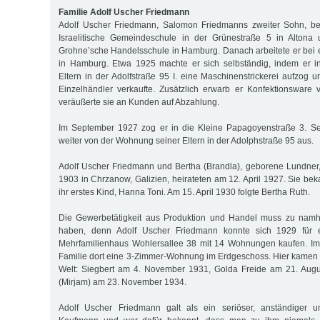
Familie Adolf Uscher Friedmann
Adolf Uscher Friedmann, Salomon Friedmanns zweiter Sohn, be
Israelitische Gemeindeschule in der Grünestraße 5 in Altona
Grohne’sche Handelsschule in Hamburg. Danach arbeitete er bei 
in Hamburg. Etwa 1925 machte er sich selbständig, indem er 
Eltern in der Adolfstraße 95 I. eine Maschinenstrickerei aufzog 
Einzelhändler verkaufte. Zusätzlich erwarb er Konfektionsware
veräußerte sie an Kunden auf Abzahlung.
Im September 1927 zog er in die Kleine Papagoyenstraße 3. Sei
weiter von der Wohnung seiner Eltern in der Adolphstraße 95 aus.
Adolf Uscher Friedmann und Bertha (Brandla), geborene Lundner
1903 in Chrzanow, Galizien, heirateten am 12. April 1927. Sie be
ihr erstes Kind, Hanna Toni. Am 15. April 1930 folgte Bertha Ruth.
Die Gewerbetätigkeit aus Produktion und Handel muss zu namha
haben, denn Adolf Uscher Friedmann konnte sich 1929 für
Mehrfamilienhaus Wohlersallee 38 mit 14 Wohnungen kaufen. I
Familie dort eine 3-Zimmer-Wohnung im Erdgeschoss. Hier kamen w
Welt: Siegbert am 4. November 1931, Golda Freide am 21. Aug
(Mirjam) am 23. November 1934.
Adolf Uscher Friedmann galt als ein seriöser, anständiger un