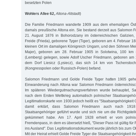
besetzten Polen
Wohlers Allee 62,
Altona-Altstadt
)
Die Familie Friedmann wanderte 1909 aus dem ehemaligen Öste
damals preußische Altona ein. Sie bestand derzeit aus Salomon
21. August 1876 in Bohorodzany im österreichischen Galizien,
Freide (Frieda), geborene Tyger (Tiger), geboren am 4. Februar 1
kleinen Ort im damaligen Königreich Ungarn, und den Söhnen Mei
Majer), geboren am 28. Februar 1905 in Solotwina, 100 km n
(Lemberg) gelegen, sowie Adolf Uscher Friedmann, geboren am
dem Dorf Liesicz (Lysiecz), das sich 14 km von Tschensto
(Kongresspolen oder Russisch-Polen) befand.
Salomon Friedmann und Golde Freide Tyger hatten 1905 geheir
Einwanderung nach Altona war Salomon Friedmann österreichisch
Im späteren Wiedergutmachungsverfahren wurde behauptet, S
nach dem Ersten Weltkrieg automatisch polnischer Staatsangehö
Legitimationskarte von 1930 jedoch heißt es "Staatsangehörigkeit 
damit erklärt, dass Salomon Friedmann auch nach 1918 a
Staatsangehöriger geführt wurde und sich nie um die Richtigstell
gekümmert habe. Am 17. April 1928 erhielt er vom polnis
Fremdenpass, in dem es übersetzt hieß, "Dieser Pass ist gültig fü
ins Ausland". Das Legitimationsdokument wurde jährlich bis zum O
Mit der Heirat erhielt Golde Freide Tyger die Staatsangehörigkeit 