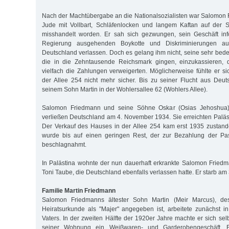
Nach der Machtübergabe an die Nationalsozialisten war Salomon
Jude mit Vollbart, Schläfenlocken und langem Kaftan auf der S
misshandelt worden. Er sah sich gezwungen, sein Geschäft in
Regierung ausgehenden Boykotte und Diskriminierungen au
Deutschland verlassen. Doch es gelang ihm nicht, seine sehr be
die in die Zehntausende Reichsmark gingen, einzukassieren, 
vielfach die Zahlungen verweigerten. Möglicherweise fühlte er s
der Allee 254 nicht mehr sicher. Bis zu seiner Flucht aus Deu
seinem Sohn Martin in der Wohlersallee 62 (Wohlers Allee).
Salomon Friedmann und seine Söhne Oskar (Osias Jehoshua)
verließen Deutschland am 4. November 1934. Sie erreichten Palä
Der Verkauf des Hauses in der Allee 254 kam erst 1935 zustan
wurde bis auf einen geringen Rest, der zur Bezahlung der Pa
beschlagnahmt.
In Palästina wohnte der nun dauerhaft erkrankte Salomon Friedm
Toni Taube, die Deutschland ebenfalls verlassen hatte. Er starb am 
Familie Martin Friedmann
Salomon Friedmanns ältester Sohn Martin (Meir Marcus), d
Heiratsurkunde als "Majer" angegeben ist, arbeitete zunächst 
Vaters. In der zweiten Hälfte der 1920er Jahre machte er sich sel
seiner Wohnung ein Weißwaren- und Garderobengeschäft. 