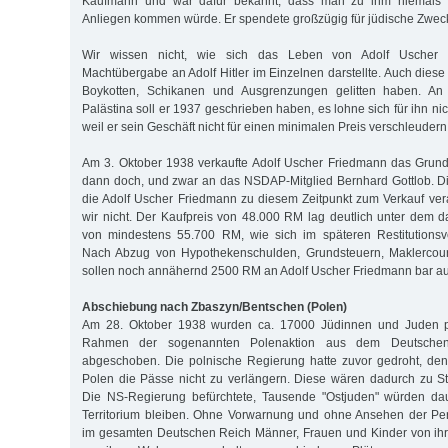
Kaufmann und war dafür bekannt, dass man zu ihm niemals 
Anliegen kommen würde. Er spendete großzügig für jüdische Zwec
Wir wissen nicht, wie sich das Leben von Adolf Uscher
Machtübergabe an Adolf Hitler im Einzelnen darstellte. Auch diese
Boykotten, Schikanen und Ausgrenzungen gelitten haben. An
Palästina soll er 1937 geschrieben haben, es lohne sich für ihn ni
weil er sein Geschäft nicht für einen minimalen Preis verschleudern
Am 3. Oktober 1938 verkaufte Adolf Uscher Friedmann das Grund
dann doch, und zwar an das NSDAP-Mitglied Bernhard Gottlob. 
die Adolf Uscher Friedmann zu diesem Zeitpunkt zum Verkauf ve
wir nicht. Der Kaufpreis von 48.000 RM lag deutlich unter dem 
von mindestens 55.700 RM, wie sich im späteren Restitutionsve
Nach Abzug von Hypothekenschulden, Grundsteuern, Maklercour
sollen noch annähernd 2500 RM an Adolf Uscher Friedmann bar au
Abschiebung nach Zbaszyn/Bentschen (Polen)
Am 28. Oktober 1938 wurden ca. 17000 Jüdinnen und Juden po
Rahmen der sogenannten Polenaktion aus dem Deutsche
abgeschoben. Die polnische Regierung hatte zuvor gedroht, de
Polen die Pässe nicht zu verlängern. Diese wären dadurch zu S
Die NS-Regierung befürchtete, Tausende "Ostjuden" würden da
Territorium bleiben. Ohne Vorwarnung und ohne Ansehen der Pe
im gesamten Deutschen Reich Männer, Frauen und Kinder von ihr