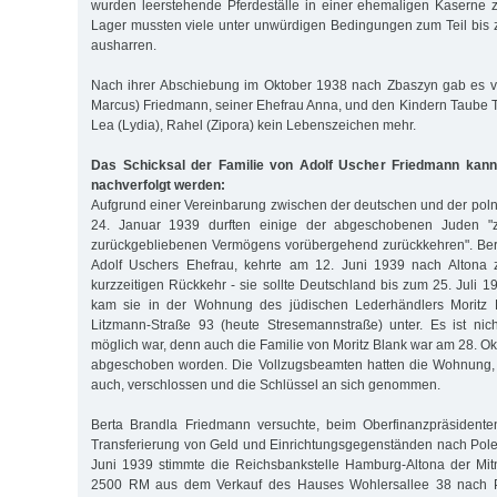
wurden leerstehende Pferdeställe in einer ehemaligen Kaserne 
Lager mussten viele unter unwürdigen Bedingungen zum Teil bi
ausharren.
Nach ihrer Abschiebung im Oktober 1938 nach Zbaszyn gab es vo
Marcus) Friedmann, seiner Ehefrau Anna, und den Kindern Taube To
Lea (Lydia), Rahel (Zipora) kein Lebenszeichen mehr.
Das Schicksal der Familie von Adolf Uscher Friedmann kan
nachverfolgt werden:
Aufgrund einer Vereinbarung zwischen der deutschen und der po
24. Januar 1939 durften einige der abgeschobenen Juden "zu
zurückgebliebenen Vermögens vorübergehend zurückkehren". Ber
Adolf Uschers Ehefrau, kehrte am 12. Juni 1939 nach Altona 
kurzzeitigen Rückkehr - sie sollte Deutschland bis zum 25. Juli 
kam sie in der Wohnung des jüdischen Lederhändlers Moritz B
Litzmann-Straße 93 (heute Stresemannstraße) unter. Es ist nicht
möglich war, denn auch die Familie von Moritz Blank war am 28. O
abgeschoben worden. Die Vollzugsbeamten hatten die Wohnung, 
auch, verschlossen und die Schlüssel an sich genommen.
Berta Brandla Friedmann versuchte, beim Oberfinanzpräsident
Transferierung von Geld und Einrichtungsgegenständen nach Pole
Juni 1939 stimmte die Reichsbankstelle Hamburg-Altona der Mi
2500 RM aus dem Verkauf des Hauses Wohlersallee 38 nach 