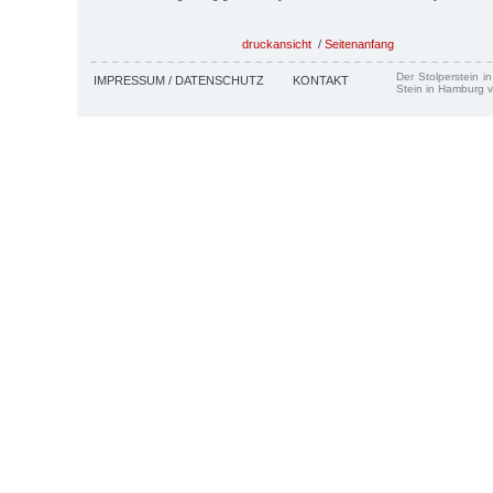
druckansicht
/
Seitenanfang
Der Stolperstein i
IMPRESSUM / DATENSCHUTZ
KONTAKT
Stein in Hamburg v