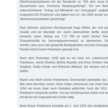
Oberfinanzpräsidenten mit der Randnotiz zu: "Eilt sehr, muss 
Deutschland raus. Polnische Staatsangehörige". Ein von Ber
unterschriebener "Antrag auf Mitnahme von Umzugsgut", aufgefü
insgesamt 203 Positionen und datiert vom 10. Juli 1939, wurde vo
Oberfinanzpräsidenten genehmigt.
Dem früheren jüdischen Rechtsanwalt Hugo Möller, der sich jet
musste und nur Mandate von Juden übernehmen durfte, wur
verwehrt, einen Betrag von 7,27 RM an Adolf Uscher Fri
Slowackistraße 6a, Generalgouvernement, zu überweisen. D
werden, dass auch das gesperrte Bankguthaben und das Umzugsgut
Familie Adolf Uscher Friedmann gelangt sind.
Nach dem Dezember 1940 gab es nie mehr ein Lebenszeich
Friedmann, seiner Ehefrau Bertha Brandla und ihren Kindern Ha
Siegbert, Golda Freide und Rebecka (Mirjam). Sie wurden auf d
erklärt.
Martin und Adolf Uscher Friedmanns Geschwister überlebten die Z
Wie oben berichtet, waren Osias Oskar (Jehoshua) und Josef Sa
1934 mit ihrem Vater nach Palästina geflüchtet. Auch die 191
Friedmann emigrierte dorthin. Sie war mit Menacham Gafne und Isra
mit denen sie insgesamt drei Kinder hatte.
Berta Brane Friedmann heiratete am 2. Juni 1933 den nichtjüdis