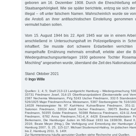
geboren am 16. Dezember 1908. Durch die Eheschließung erhi
Staatsangehörigkeit. Wie sie später berichtete, entzog sie sich der
illegal – oft unter falschem Namen. Wahrscheinlich wurde sie vo
die Anstoß an ihrer antifaschistischen Einstellung genommen 
vermutet haben sollen.
Vom 15. August 1944 bis 22. April 1945 war sie in einem Arbei
anschließend in Untersuchungshaft im Polizeigefängnis in Schn
inhaftiert. Sie musste dort schwere Erdarbeiten verrichten
mangelhafte Ernährung mehrmals ernsthaft, erlebte aber die Be
Wiedergutmachungsunterlagen 1930 geborene Tochter Rosemarie
Mischling" angesehen wurde, überstand die Zeit des Nationalsozia
Stand: Oktober 2021
© Ingo Wille
Quellen: 1; 4; 5; StaH 213-13 Landgericht Hamburg – Wiedergutmachung 530
33731 Friedmann Josef, 314-15 Oberfinanzpräsident (Devisenstelle und Verm
2387 Nechemia Weissmann, FVg 5243 Uscher Friedmann, 332-5 Standesämter
526/1925 Majer Friedmann/Anna Weissmann, 5387 Sterberegister Nr. 516/193
14028 Heiratsregister Nr. 97 Karl-Heinz Kuhse/Brane Friedmann, 351-
Salomon Friedmann, 33024 Adolf Uscher Friedmann, 39075 Bertha Ku
Friedmann, 50355 Golde Friedmann, 50388 Rebecca Friedmann, 424-11 Amts
Friedmann, 6782 Anna Friedmann,741-4_K 4428 Einwohnermeldedaten Fri
Berkemann, Die Hamburger Juden im NS-Staat 1933 bis 1938/39, Band II,
2016; Beate Meyer (Hrsg.), Die Verfolgung und Ermordung der Hamburger J
Hamburg 2007, S. 25, 115-117. Michael Studemund-Halévy, Im jüdischen Hamb
bis Z, Hamburg 2011, S. 140f.
Zur Nummerierung häufig genutzter Quellen siehe Recherche und Quellen.