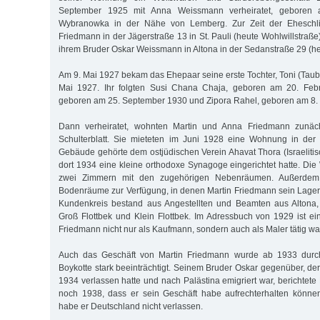
September 1925 mit Anna Weissmann verheiratet, geboren
Wybranowka in der Nähe von Lemberg. Zur Zeit der Eheschl
Friedmann in der Jägerstraße 13 in St. Pauli (heute Wohlwillstra
ihrem Bruder Oskar Weissmann in Altona in der Sedanstraße 29 (h
Am 9. Mai 1927 bekam das Ehepaar seine erste Tochter, Toni (Taube
Mai 1927. Ihr folgten Susi Chana Chaja, geboren am 20. Febr
geboren am 25. September 1930 und Zipora Rahel, geboren am 8.
Dann verheiratet, wohnten Martin und Anna Friedmann zunäc
Schulterblatt. Sie mieteten im Juni 1928 eine Wohnung in der
Gebäude gehörte dem ostjüdischen Verein Ahavat Thora (Israelitis
dort 1934 eine kleine orthodoxe Synagoge eingerichtet hatte. D
zwei Zimmern mit den zugehörigen Nebenräumen. Außerdem
Bodenräume zur Verfügung, in denen Martin Friedmann sein Lager e
Kundenkreis bestand aus Angestellten und Beamten aus Altona, 
Groß Flottbek und Klein Flottbek. Im Adressbuch von 1929 ist ei
Friedmann nicht nur als Kaufmann, sondern auch als Maler tätig wa
Auch das Geschäft von Martin Friedmann wurde ab 1933 durch
Boykotte stark beeinträchtigt. Seinem Bruder Oskar gegenüber, de
1934 verlassen hatte und nach Palästina emigriert war, berichtet
noch 1938, dass er sein Geschäft habe aufrechterhalten könn
habe er Deutschland nicht verlassen.