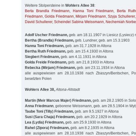
Weitere Stolpersteine in
Wohlers Allee 38
:
Berta Brandla Friedmann
,
Hanna Toni Friedmann
,
Berta Rut
Friedmann
,
Golda Friedmann
,
Mirjam Friedmann
,
Szyja Schullerer
David Schullerer
,
Scheindel Sabina Weissmann
,
Nechemiah Norbe
Adolf Uscher Friedmann,
geb. am 18.11.1907 in Liesicz (Lysiecz)
Bertha (Brandla) Friedmann,
geb. Lundner, geb. am 15.3.1903
Hanna Toni Friedmann,
geb. am 31.7.1928 in Altona
Bertha Ruth Friedmann,
geb. am 15.4.1930 in Altona
Siegbert Friedmann,
geb. am 4.11.1931 in Altona
Golda Freide Friedmann,
geb. am 21.8.1933 in Altona
Rebecka (Mirjam) Friedmann,
geb. am 23.11.1934 in Altona
alle ausgewiesen am 28.10.1938 nach Zbaszyn/Bentschen, Po
besetzten Polen
Wohlers Allee 38,
Altona-Altstadt
Martin (Meir Marcus Majer) Friedmann,
geb. am 28.2.1905 in Solo
Anna Friedmann
, geborene Weissmann, geb. am 28.5.1904 in Wyb
Taube Toni (Tilly) Friedmann,
geb. am 9.5.1927 in Altona
Susi (Sara Chaja) Friedmann,
geb. am 20.2.1929 in Altona
Lea (Lydia) Friedmann,
geb. am 25.9.1930 in Altona
Rahel (Zipora) Friedmann,
geb. am 8.2.1935 in Altona
alle ausgewiesen am 28.10.1938 nach Zbaszyn/Bentschen, Po