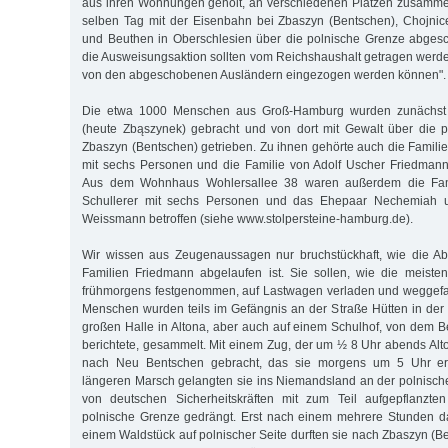
aus ihren Wohnungen geholt, an verschiedenen Plätzen zusamm
selben Tag mit der Eisenbahn bei Zbaszyn (Bentschen), Chojnic
und Beuthen in Oberschlesien über die polnische Grenze abgesc
die Ausweisungsaktion sollten vom Reichshaushalt getragen werden
von den abgeschobenen Ausländern eingezogen werden können".
Die etwa 1000 Menschen aus Groß-Hamburg wurden zunächst
(heute Zbąszynek) gebracht und von dort mit Gewalt über die 
Zbaszyn (Bentschen) getrieben. Zu ihnen gehörte auch die Famili
mit sechs Personen und die Familie von Adolf Uscher Friedmann
Aus dem Wohnhaus Wohlersallee 38 waren außerdem die Fami
Schullerer mit sechs Personen und das Ehepaar Nechemiah 
Weissmann betroffen (siehe www.stolpersteine-hamburg.de).
Wir wissen aus Zeugenaussagen nur bruchstückhaft, wie die A
Familien Friedmann abgelaufen ist. Sie sollen, wie die meiste
frühmorgens festgenommen, auf Lastwagen verladen und weggefa
Menschen wurden teils im Gefängnis an der Straße Hütten in der N
großen Halle in Altona, aber auch auf einem Schulhof, von dem Be
berichtete, gesammelt. Mit einem Zug, der um ½ 8 Uhr abends Alto
nach Neu Bentschen gebracht, das sie morgens um 5 Uhr er
längeren Marsch gelangten sie ins Niemandsland an der polnisc
von deutschen Sicherheitskräften mit zum Teil aufgepflanzte
polnische Grenze gedrängt. Erst nach einem mehrere Stunden da
einem Waldstück auf polnischer Seite durften sie nach Zbaszyn (B