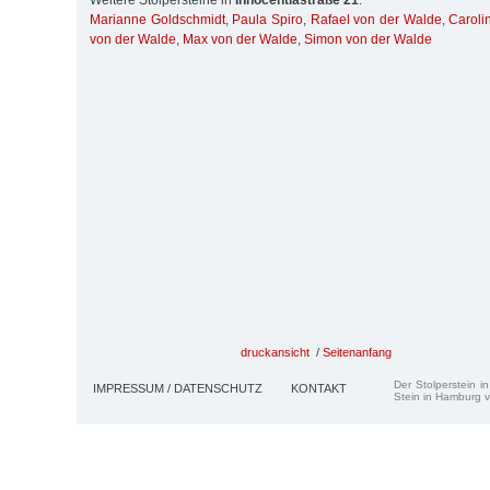
Weitere Stolpersteine in
Innocentiastraße 21
:
Marianne Goldschmidt
,
Paula Spiro
,
Rafael von der Walde
,
Caroli
von der Walde
,
Max von der Walde
,
Simon von der Walde
druckansicht
/
Seitenanfang
Der Stolperstein i
IMPRESSUM / DATENSCHUTZ
KONTAKT
Stein in Hamburg v