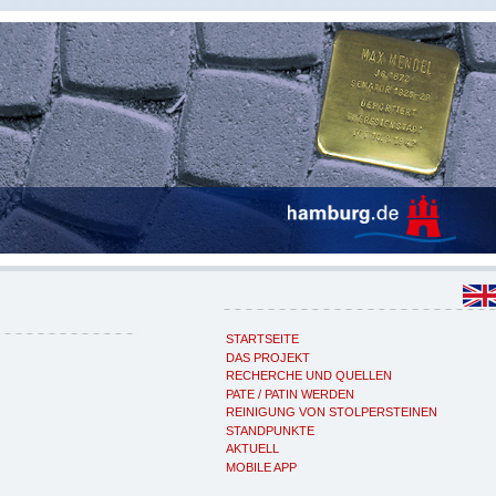
STARTSEITE
DAS PROJEKT
RECHERCHE UND QUELLEN
PATE / PATIN WERDEN
REINIGUNG VON STOLPERSTEINEN
STANDPUNKTE
AKTUELL
MOBILE APP