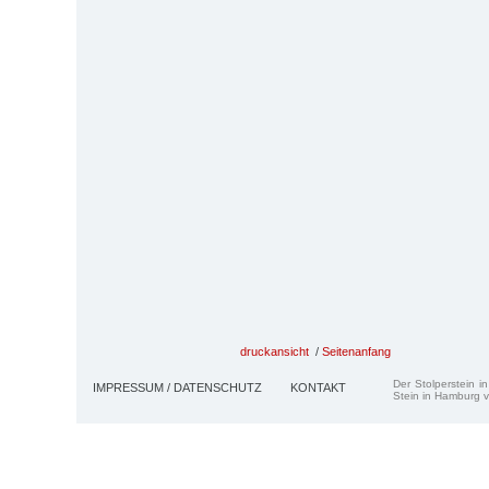
druckansicht
/
Seitenanfang
Der Stolperstein i
IMPRESSUM / DATENSCHUTZ
KONTAKT
Stein in Hamburg v