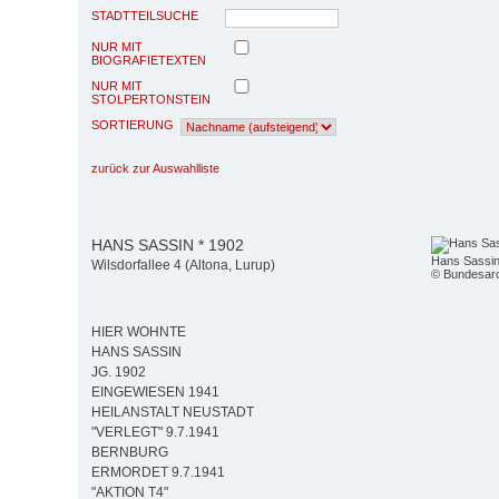
STADTTEILSUCHE
NUR MIT
BIOGRAFIETEXTEN
NUR MIT
STOLPERTONSTEIN
SORTIERUNG
zurück zur Auswahlliste
HANS SASSIN * 1902
Hans Sassin
Wilsdorfallee 4 (Altona, Lurup)
© Bundesarc
HIER WOHNTE
HANS SASSIN
JG. 1902
EINGEWIESEN 1941
HEILANSTALT NEUSTADT
"VERLEGT" 9.7.1941
BERNBURG
ERMORDET 9.7.1941
"AKTION T4"