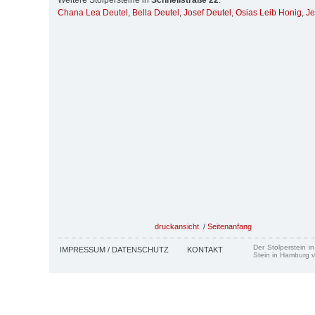
Weitere Stolpersteine in
Schnellstraße 22
:
Chana Lea Deutel
,
Bella Deutel
,
Josef Deutel
,
Osias Leib Honig
,
Je
druckansicht
/
Seitenanfang
Der Stolperstein i
IMPRESSUM / DATENSCHUTZ
KONTAKT
Stein in Hamburg v